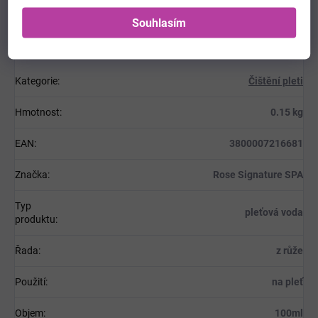
Souhlasím
Doplňkové parametry
Kategorie
:
Čištění pleti
Hmotnost
:
0.15 kg
EAN
:
3800007216681
Značka
:
Rose Signature SPA
Typ
pleťová voda
produktu
:
Řada
:
z růže
Použití
:
na pleť
Objem
:
100ml