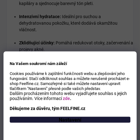
kapiláry a sjednocuje barevný tón pleti.
Intenzivní hydratace:
Ideální pro suchou a
dehydratovanou pokožku, které dodává okamžitou
vláčnost.
Zklidňující účinky:
Pomáhá redukovat otoky, začervenání a
projevy akné.
Všestranné využití:
Vhodná pro dočištění pleti, fixaci make-
Na Vašem soukromí nám záleží
upu nebo jako osvěžující mlha během dne. Je velmi jemná k
Cookies používáme k zajištění funkčnosti webu a zlepšování jeho
citlivé oblasti očí.
fungování. Stačí odkliknout souhlas a můžete nerušeně procházet e-
shop Feelfine.cz. Samozřejmě si také můžete nastavení upravit
tlačítkem "Nastavení" přesně podle vašich představ.
Použití:
Pro čištění pleti naneste na vatový tampon a jemně otřete
Dalším procházením tohoto webu vyjadřujete souhlas s jejich
tvář. Pro osvěžení během dne aplikujte pomocí rozprašovače
používáním.
Více informací
zde
.
přímo na pokožku ze vzdálenosti 20 cm.
Děkujeme za důvěru, tým FEELFINE.cz
Nastavení