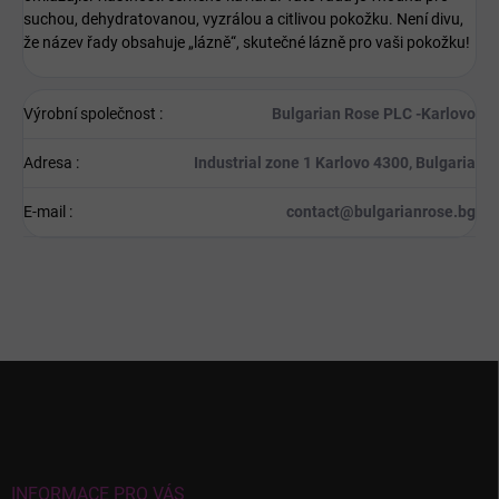
suchou, dehydratovanou, vyzrálou a citlivou pokožku. Není divu,
že název řady obsahuje „lázně“, skutečné lázně pro vaši pokožku!
Výrobní společnost
:
Bulgarian Rose PLC -Karlovo
Adresa
:
Industrial zone 1 Karlovo 4300, Bulgaria
E-mail
:
contact@bulgarianrose.bg
Z
á
p
a
t
í
INFORMACE PRO VÁS