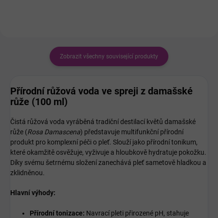
Zobrazit všechny související produkty
Přírodní růžová voda ve spreji z damašské
růže (100 ml)
Čistá růžová voda vyráběná tradiční destilací květů damašské
růže (
Rosa Damascena
) představuje multifunkční přírodní
produkt pro komplexní péči o pleť. Slouží jako přírodní tonikum,
které okamžitě osvěžuje, vyživuje a hloubkově hydratuje pokožku.
Díky svému šetrnému složení zanechává pleť sametově hladkou a
zklidněnou.
Hlavní výhody:
Přírodní tonizace:
Navrací pleti přirozené pH, stahuje