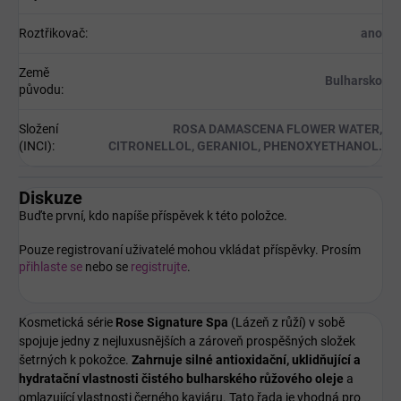
Roztřikovač
:
ano
Země
Bulharsko
původu
:
Složení
ROSA DAMASCENA FLOWER WATER,
(INCI)
:
CITRONELLOL, GERANIOL, PHENOXYETHANOL.
Diskuze
Buďte první, kdo napíše příspěvek k této položce.
Pouze registrovaní uživatelé mohou vkládat příspěvky. Prosím
přihlaste se
nebo se
registrujte
.
Kosmetická série
Rose Signature Spa
(Lázeň z růží) v sobě
spojuje jedny z nejluxusnějších a zároveň prospěšných složek
šetrných k pokožce.
Zahrnuje silné antioxidační, uklidňující a
hydratační vlastnosti čistého bulharského růžového oleje
a
omlazující vlastnosti černého kaviáru. Tato řada je vhodná pro