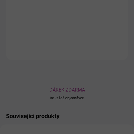
Osvěžení, výživu a hydrataci přináší vaší pleti
Růžová voda Rose
.
Její dokonale čisté přírodní složení zajistí pokožce pleti sametovou
hladkost a hebkost na dotek.
DETAILNÍ INFORMACE
ZEPTAT SE
DÁREK ZDARMA
ke každé objednávce
Související produkty
906
903