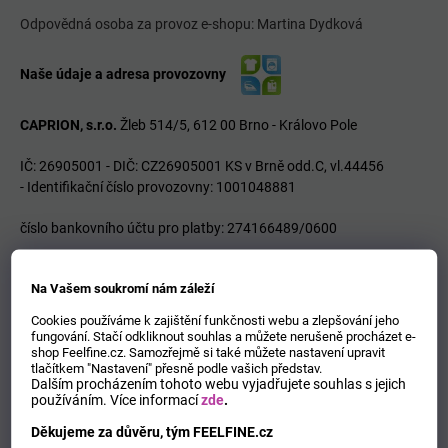
Odpovědná osoba za provoz e-shopu: Martina Dydková
Naše údaje a adresa provozovny
CAPRION, s.r.o.
Žleb 514/5, 612 00 Brno - Královo Pole
IČ: 26905001 - DIČ: CZ26905001
KS v Brně odd.C, vl.44456
- Identifikační číslo provozovny: 1001048881
číslo bankovního účtu pro platby:
274166489/0600
Na Vašem soukromí nám záleží
Diskuze (0)
Cookies používáme k zajištění funkčnosti webu a zlepšování jeho
fungování. Stačí odkliknout souhlas a můžete nerušeně procházet e-
Buďte první, kdo napíše příspěvek k této položce.
shop Feelfine.cz. Samozřejmě si také můžete nastavení upravit
tlačítkem "Nastavení" přesně podle vašich představ.
Dalším procházením tohoto webu vyjadřujete souhlas s jejich
Pouze registrovaní uživatelé mohou vkládat příspěvky. Prosím
používáním.
Více informací
zde
.
přihlaste se
nebo se
registrujte
.
Děkujeme za důvěru, tým FEELFINE.cz