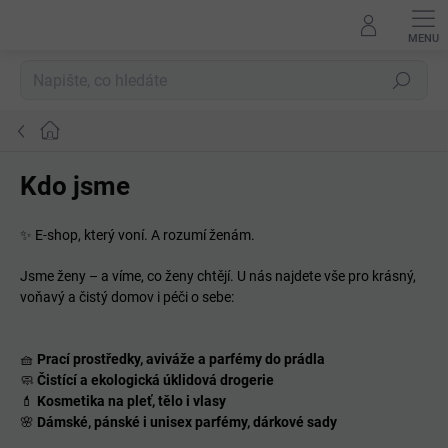
Přejít
na
obsah
Hledat
Domů
Kdo jsme
✨
E-shop, který voní. A rozumí ženám.
Jsme ženy – a víme, co ženy chtějí. U nás najdete vše pro krásný,
voňavý a čistý domov i péči o sebe:
🧺
Prací prostředky, aviváže a parfémy do prádla
🧼
Čistící a ekologická úklidová drogerie
💄
Kosmetika na pleť, tělo i vlasy
🌸
Dámské, pánské i unisex parfémy,
dárkové sady