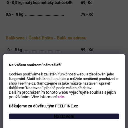
0
- 0,5 kg malý kosmetický balíček🎁
69,-Kč
0,5 - 8 kg ..................................
79,- Kč
Balíkovna / Česká Pošta - Balík na adresu
0 - 5 kg .................................
99,- Kč
5 -
15 kg .................................
109,- Kč
Na Vašem soukromí nám záleží
____________________________________________
Cookies používáme k zajištění funkčnosti webu a zlepšování jeho
fungování. Stačí odkliknout souhlas a můžete nerušeně procházet e-
shop Feelfine.cz. Samozřejmě si také můžete nastavení upravit
tlačítkem "Nastavení" přesně podle vašich představ.
Dalším procházením tohoto webu vyjadřujete souhlas s jejich
používáním.
Více informací
zde
.
Děkujeme za důvěru, tým FEELFINE.cz
Nastavení
0 - 3 kg ..........kosmetický balíček
🎁
139,- Kč