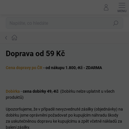
Přejít
na
obsah
Hledat
Domů
Doprava od 59 Kč
Cena dopravy po ČR
- od nákupu 1.800,-Kč - ZDARMA
Dobírka
-
cena dobírky 49,-Kč
(Dobírku nelze uplatnit u všech
produktů)
Upozorňujeme, že v případě nevyzvednuté zásilky (objednávky) na
dobírku jsme oprávněni požadovat po kupujícím náhradu škody
za uskutečněnou dopravu ke kupujícímu a zpět včetně nákladů za
balení zásilky.