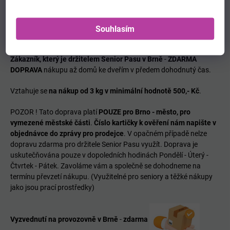
____________________________________________
SENIOR PAS - doprava Brno - město
Souhlasím
Zákazník, který je držitelem Senior Pasu v Brně
-
ZDARMA
DOPRAVA
nákupu až domů ke dveřím v předem dohodnutý čas.
Vztahuje se
na nákup od 3 kg v minimální hodnotě 500,- Kč
.
POZOR ! Tato doprava platí
POUZE pro Brno - město, pro
vymezené městské části
.
Číslo
kartičky k ověření nám napište v
objednávce do zprávy pro prodejce
. V opačném případě nelze
dopravu zdarma pro držitele Senior Pasu využít. Doprava je
uskutečňována pouze v dopoledních hodinách Pondělí - Úterý -
Čtvrtek - Pátek. Zavoláme vám a společně se dohodneme na
termínu převzetí nákupu. (Využitelné pro seniory a těžké nákupy
jako jsou prací prostředky)
Vyzvednutí na provozovně v Brně
-
zdarma