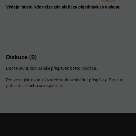
Výdejní místo, kde nelze zde platit za objednávku s e-shopu.
Diskuze (0)
Buďte první, kdo napíše příspěvek k této položce.
Pouze registrovaní uživatelé mohou vkládat příspěvky. Prosím
přihlaste se
nebo se
registrujte
.
Z
á
p
a