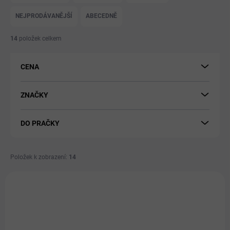
z
e
NEJPRODÁVANĚJŠÍ
ABECEDNĚ
n
í
14
položek celkem
p
r
CENA
o
d
u
ZNAČKY
k
t
DO PRAČKY
ů
Položek k zobrazení:
14
V
ý
14364
p
i
s