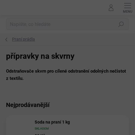
Přejít
na
obsah
Hledat
Praní prádla
přípravky na skvrny
Odstraňovače skvrn pro cílené odstranění odolných nečistot
z textilu.
Nejprodávanější
Soda na praní 1 kg
SKLADEM