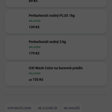
89 Kč
Perkarbonát sodný PLUS 1kg
SKLADEM
139 Kč
Perkarbonát sodný 2 kg
SKLADEM
179 Kč
OXI Wash Color na barevné prádlo
SKLADEM
155 Kč
od
Ř
a
DOPORUČUJEME
NEJLEVNĚJŠÍ
NEJDRAŽŠÍ