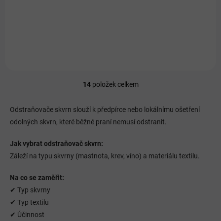
Detail
Měrná
149 Kč / 1 l
cena:
Účinně odstraňuje skvrny, chrání barvy a zvyšuje účinnost praní.
14
položek celkem
O
v
l
Odstraňovače skvrn slouží k předpírce nebo lokálnímu ošetření
á
odolných skvrn, které běžné praní nemusí odstranit.
d
a
Jak vybrat odstraňovač skvrn:
c
í
Záleží na typu skvrny (mastnota, krev, víno) a materiálu textilu.
p
r
Na co se zaměřit:
v
✔ Typ skvrny
k
y
✔ Typ textilu
v
✔ Účinnost
ý