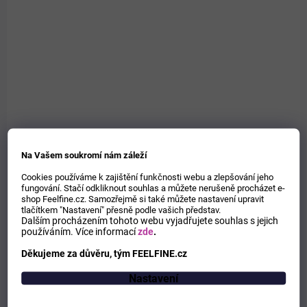
Oxidační a bělící přípravek do praní. Při použití se rozkládá na
neškodné složky: vodu a kyslík.
P2386
Na Vašem soukromí nám záleží
Cookies používáme k zajištění funkčnosti webu a zlepšování jeho
fungování. Stačí odkliknout souhlas a můžete nerušeně procházet e-
shop Feelfine.cz. Samozřejmě si také můžete nastavení upravit
tlačítkem "Nastavení" přesně podle vašich představ.
Dalším procházením tohoto webu vyjadřujete souhlas s jejich
používáním.
Více informací
zde
.
Děkujeme za důvěru, tým FEELFINE.cz
Nastavení