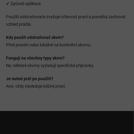
✔ Způsob aplikace
p
i
s
Použití odstraňovače zvyšuje účinnost praní a pomáhá zachovat
u
vzhled prádla.
Kdy použít odstraňovač skvrn?
Před praním nebo lokálně na konkrétní skvrnu.
Fungují na všechny typy skvrn?
Ne, některé skvrny vyžadují specifické přípravky.
Je nutné prát po použití?
Ano, vždy následuje běžné praní.
Z
á
p
a