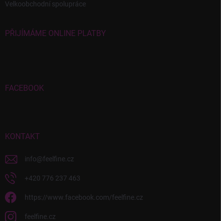
Velkoobchodní spolupráce
PŘIJÍMÁME ONLINE PLATBY
FACEBOOK
KONTAKT
info
@
feelfine.cz
+420 776 237 463
https://www.facebook.com/feelfine.cz
feelfine.cz