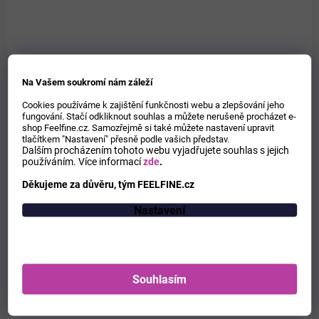
Na Vašem soukromí nám záleží
Cookies používáme k zajištění funkčnosti webu a zlepšování jeho
fungování. Stačí odkliknout souhlas a můžete nerušeně procházet e-
shop Feelfine.cz. Samozřejmě si také můžete nastavení upravit
SKLADEM
tlačítkem "Nastavení" přesně podle vašich představ.
Denní pleťový krém s organickou růžovou vodou
Dalším procházením tohoto webu vyjadřujete souhlas s jejich
Refan's Rose 50 ml
používáním.
Více informací
zde
.
159 Kč
/ ks
Děkujeme za důvěru, tým FEELFINE.cz
Do košíku
Měrná
3,18 Kč / 1 ml
Nastavení
cena:
Pleťový krém pro každodenní péči o pleť s organickou růžovou vodou
(Rosa Damascena), která hydratuje a zklidňuje pokožku obličeje.
Poskytuje pocit svěžesti a úplného komfortu.
Souhlasím