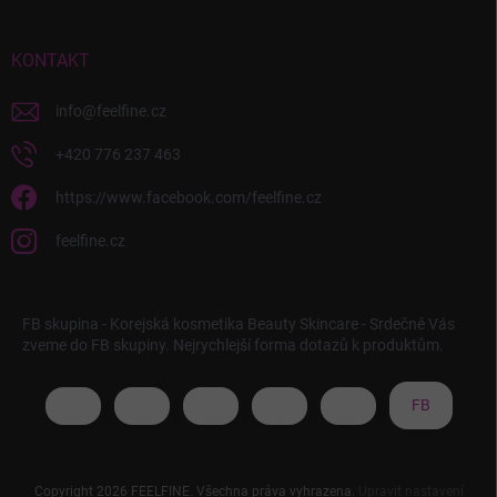
KONTAKT
info
@
feelfine.cz
+420 776 237 463
https://www.facebook.com/feelfine.cz
feelfine.cz
FB skupina - Korejská kosmetika Beauty Skincare - Srdečně Vás
zveme do FB skupiny. Nejrychlejší forma dotazů k produktům.
FB
Copyright 2026
FEELFINE
. Všechna práva vyhrazena.
Upravit nastavení