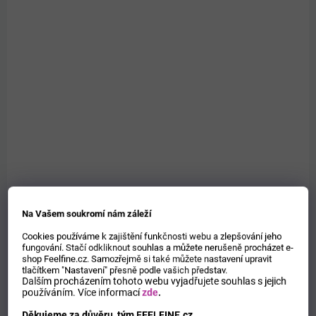
SKLADEM
Deodorant ve spreji Refan's Rose 125 ml
129 Kč
/ ks
Do košíku
Měrná
1,03 Kč / 1 ml
cena:
Na Vašem soukromí nám záleží
0229529
Cookies používáme k zajištění funkčnosti webu a zlepšování jeho
fungování. Stačí odkliknout souhlas a můžete nerušeně procházet e-
shop Feelfine.cz. Samozřejmě si také můžete nastavení upravit
tlačítkem "Nastavení" přesně podle vašich představ.
Dalším procházením tohoto webu vyjadřujete souhlas s jejich
používáním.
Více informací
zde
.
Děkujeme za důvěru, tým FEELFINE.cz