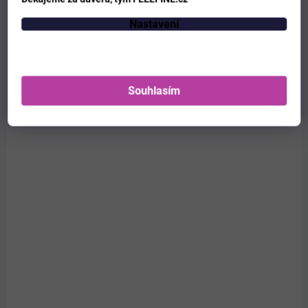
Nastavení
Souhlasím
ODESÍLÁME DO 3 PRAC.DNŮ
Lattafa Ana Abiyedh Coral parfémovaná voda pro
ženy 60 ml
371 Kč
/ ks
Do košíku
0229527