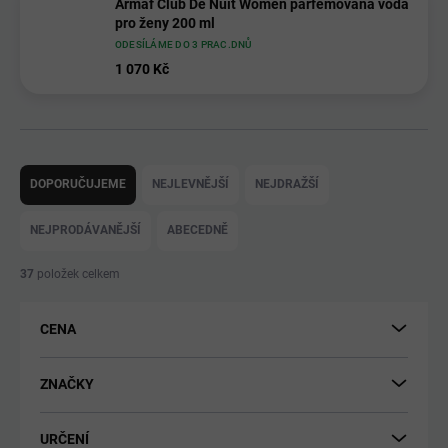
Armaf Club De Nuit Women parfémovaná voda
pro ženy 200 ml
ODESÍLÁME DO 3 PRAC.DNŮ
1 070 Kč
Ř
a
DOPORUČUJEME
NEJLEVNĚJŠÍ
NEJDRAŽŠÍ
z
e
NEJPRODÁVANĚJŠÍ
ABECEDNĚ
n
í
37
položek celkem
p
r
CENA
o
d
u
ZNAČKY
k
t
URČENÍ
ů