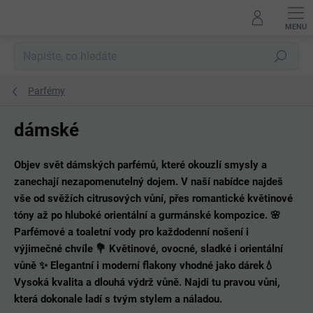
Přejít
na
obsah
Hledat
Parfémy
dámské
Objev svět
dámských parfémů
, které okouzlí smysly a
zanechají nezapomenutelný dojem. V naší nabídce najdeš
vše od svěžích citrusových vůní, přes romantické květinové
tóny až po hluboké orientální a gurmánské kompozice. 🌸
Parfémové a toaletní vody
pro každodenní nošení i
výjimečné chvíle 💐 Květinové, ovocné, sladké i orientální
vůně ✨ Elegantní i moderní flakony vhodné jako dárek💧
Vysoká kvalita a dlouhá výdrž vůně. Najdi tu pravou vůni,
která dokonale ladí s tvým stylem a náladou.