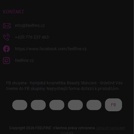
KONTAKT
info
@
feelfine.cz
+420 776 237 463
https://www.facebook.com/feelfine.cz
feelfine.cz
FB skupina - Korejská kosmetika Beauty Skincare - Srdečně Vás
zveme do FB skupiny. Nejrychlejší forma dotazů k produktům.
FB
Copyright 2026
FEELFINE
. Všechna práva vyhrazena.
Upravit nastavení
cookies