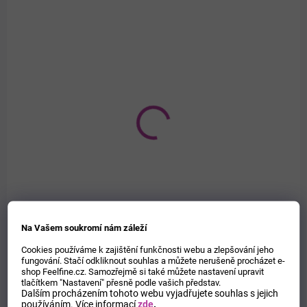
p
r
o
d
u
k
t
ů
SKLADEM
Kozí mléko oční krém, 50 ml
125 Kč
/ ks
Do košíku
Měrná
2,50 Kč / 1 ml
Na Vašem soukromí nám záleží
cena:
Jemný krém na oční okolí a citlivé partie obličeje s komplexem složek
Cookies používáme k zajištění funkčnosti webu a zlepšování jeho
z kozího mléka pro redukci a tvorbu mimických vrásek.
fungování. Stačí odkliknout souhlas a můžete nerušeně procházet e-
shop Feelfine.cz. Samozřejmě si také můžete nastavení upravit
tlačítkem "Nastavení" přesně podle vašich představ.
Dalším procházením tohoto webu vyjadřujete souhlas s jejich
používáním.
Více informací
zde
.