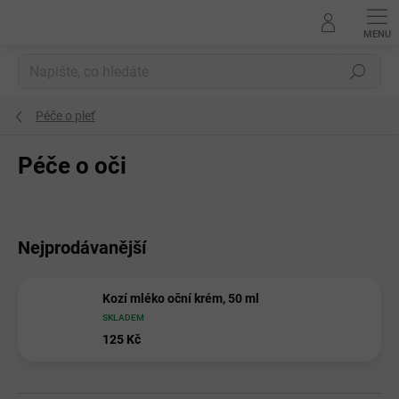
Přejít
na
obsah
Hledat
Péče o pleť
Péče o oči
Nejprodávanější
Kozí mléko oční krém, 50 ml
SKLADEM
125 Kč