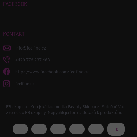
FACEBOOK
KONTAKT
info
@
feelfine.cz
+420 776 237 463
https://www.facebook.com/feelfine.cz
feelfine.cz
FB skupina - Korejská kosmetika Beauty Skincare - Srdečně Vás
zveme do FB skupiny. Nejrychlejší forma dotazů k produktům.
FB