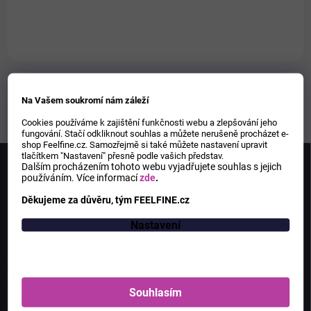
1
položek celkem
O
v
Na Vašem soukromí nám záleží
l
Cookies používáme k zajištění funkčnosti webu a zlepšování jeho
á
fungování. Stačí odkliknout souhlas a můžete nerušeně procházet e-
d
shop Feelfine.cz. Samozřejmě si také můžete nastavení upravit
Z
a
tlačítkem "Nastavení" přesně podle vašich představ.
á
c
Dalším procházením tohoto webu vyjadřujete souhlas s jejich
používáním.
Více informací
zde
.
p
í
p
a
Děkujeme za důvěru, tým FEELFINE.cz
r
t
v
í
Nastavení
INFORMACE PRO VÁS
k
y
Jak nakupovat
v
ý
Doprava od 59 Kč
p
Souhlasím
i
Zasíláme na SLOVENSKO