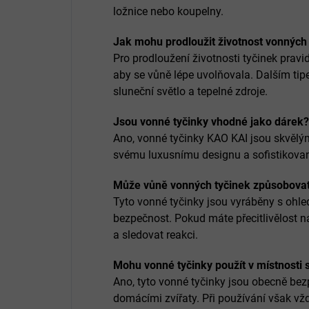
ložnice nebo koupelny.
Jak mohu prodloužit životnost vonných
Pro prodloužení životnosti tyčinek prav
aby se vůně lépe uvolňovala. Dalším tip
sluneční světlo a tepelné zdroje.
Jsou vonné tyčinky vhodné jako dárek?
Ano, vonné tyčinky KAO KAI jsou skvělým
svému luxusnímu designu a sofistikova
Může vůně vonných tyčinek způsobovat
Tyto vonné tyčinky jsou vyráběny s ohl
bezpečnost. Pokud máte přecitlivělost n
a sledovat reakci.
Mohu vonné tyčinky použít v místnosti 
Ano, tyto vonné tyčinky jsou obecně bez
domácími zvířaty. Při používání však vžd