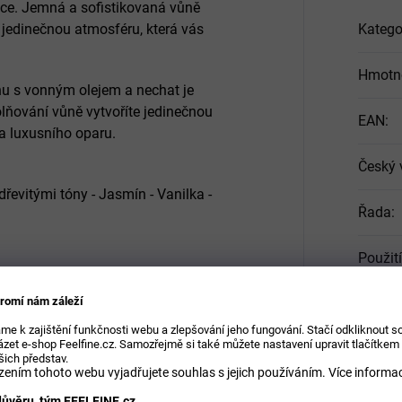
ce. Jemná a sofistikovaná vůně
 jedinečnou atmosféru, která vás
Katego
Hmotn
ónu s vonným olejem a nechat je
ňování vůně vytvoříte jedinečnou
EAN
:
a luxusního oparu.
Český 
dřevitými tóny
- Jasmín - Vanilka -
Řada
:
Použití
atické tyčinky inspirované ikonickou
 aby vašemu domovu přinesly nádech
romí nám záleží
Objem
jedinečnou atmosféru.
me k zajištění funkčnosti webu a zlepšování jeho fungování. Stačí odkliknout 
zet e-shop Feelfine.cz. Samozřejmě si také můžete nastavení upravit tlačítkem
Vůně
:
šich představ.
ením tohoto webu vyjadřujete souhlas s jejich používáním.
Více informac
ónu s vonným olejem. Tyčinky postupně
ůvěru, tým FEELFINE.cz