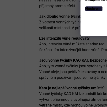
nasávají esenci a uvolňují jemnou vůni do
příjemný aroma efekt.
Nastavení
Jak dlouho vonné tyčinky vydrží?
Životnost vonných tyčinek závisí na poč
velikosti místnosti. V průměru vydrží tyč
Lze intenzitu vůně regulovat?
Ano, intenzitu vůně můžete snadno regulo
flakónu, tím intenzivnější bude vůně. Pr
Jsou vonné tyčinky KAO KAI. bezpečné
Ano, tyto vonné tyčinky jsou vyrobeny z 
Vonné oleje jsou pečlivě testovány a neo
správném používání jsou vonné tyčinky 
Kam je nejlepší vonné tyčinky umístit?
Vonné tyčinky KAO KAI lze umístit kdek
vytvořit příjemnou a uvolňující atmosfé
větrané místo, kde mohou volně uvolňova