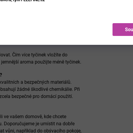
 prostoru, čímž vytvářejí trvalý a
tu tyčinek použitém ve flakónu a
Sou
inky vonět přibližně 2-3 měsíce.
vat. Čím více tyčinek vložíte do
o jemnější aroma použijte méně tyčinek.
?
kvalitních a bezpečných materiálů.
bsahují žádné škodlivé chemikálie. Při
zcela bezpečné pro domácí použití.
oli ve vašem domově, kde chcete
ru. Doporučujeme je umístit na dobře
t vůni, například do obývacího pokoje,