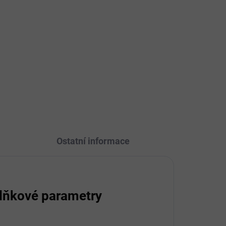
Luxusní osvěžovač vzduchu Al
 si
Wataniah Ameerati 300 ml s
orientální vůní pižma, citrusů,
bylin, dřeva a kořeněných
t
pudrových tónů. Okamžitě osvěží
a pozvedne atmosféru každého...
Ostatní informace
lňkové parametry