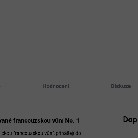
Do košíku
onnými tyčinkami KAO KAI. si
ejete ten nejluxusnější
S vonnými tyčinkami KAO KAI.
tek, jaký si vaše smysly
dopřejete ten nejluxusnější
ou přát. Nechte se hýčkat
zážitek, jaký si vaše smysly
ykem Francie ve svém
mohou přát. Nechte se hýčka
stním domově.
dotykem Francie ve svém
vlastním domově.
)
Hodnocení
Diskuze
Dop
ované francouzskou vůní
No. 1
ickou francouzskou vůní, přinášejí do