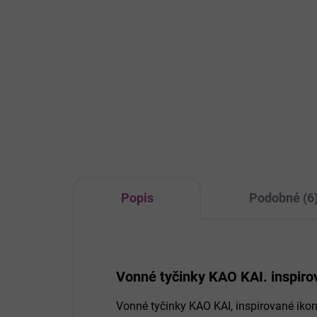
129 Kč / 1 ks
cena:
S v
Detail
dopř
záži
Intenzivní, přesto jemná vůně
moh
bytového difuzéru Sweet Home s
dot
esencemi jasmínu a ylang-ylang,
vla
ideální pro provonění jakýchkoli
prostor od malých místností až
po chodby či recepce.
Popis
Podobné (6
Vonné tyčinky KAO KAI. inspir
Vonné tyčinky KAO KAI, inspirované ikon