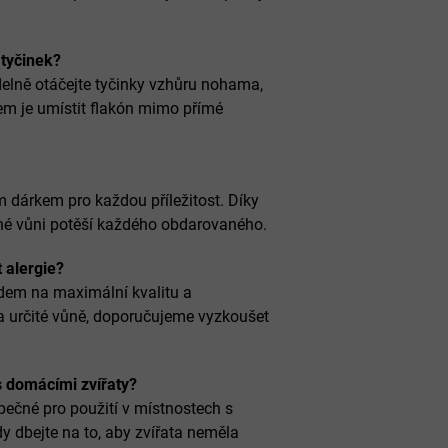
 tyčinek?
idelně otáčejte tyčinky vzhůru nohama,
em je umístit flakón mimo přímé
 dárkem pro každou příležitost. Díky
né vůni potěší každého obdarovaného.
 alergie?
edem na maximální kvalitu a
a určité vůně, doporučujeme vyzkoušet
s domácími zvířaty?
pečné pro použití v místnostech s
y dbejte na to, aby zvířata neměla