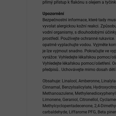
přímý přístup k flakónu s olejem a tyčin
Upozornění
Bezpečnostní informace, které tady musí
vyvolat alergickou kožní reakci. Způsob
vodní organismy, s dlouhodobými účinky
prostředí. Používejte ochranné rukavice
opatrně vyplachujte vodou. Vyjměte kont
je lze vyjmout snadno. Pokračujte ve vy
vyrážce: Vyhledejte lékařskou pomoc/ošet
Vyhledejte lékařskou pomoc/ošetření. O
předpisů.. Uchovávejte mimo dosah dětí
Obsahuje:
Linalool
,
Amberonne
,
Linalyla
Cinnamal
,
Benzylsalicylate
,
Hydroxycitro
Methanoazulene
,
Methylenedioxyphenyl
Limonene
,
Geraniol
,
Citronellol
,
Cyclame
Methylcyclopentadecenone
,
2,4-Dimethy
carbaldehyde
,
Liffarome PFG
,
Beta pine