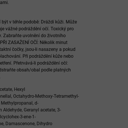
kami.
 být v téhle podobě: Dráždí kůži. Může
uje vážné podráždění očí. Toxický pro
. Zabraňte uvolnění do životního
. PŘI ZASAŽENÍ OČÍ: Několik minut
aktní čočky, jsou-li nasazeny a pokud
plachování. Při podráždění kůže nebo
ření. Přetrvává-li podráždění očí:
dstraňte obsah/obal podle platných
.
cetate
,
Hexyl
nellal
,
Octahydro-Methoxy-Tetramethyl-
 Methylpropanal
,
d-
n Aldehyde
,
Geranyl acetate
,
3-
lcyclohex-3-ene-1-
ne
,
Damascenone
,
Dihydro