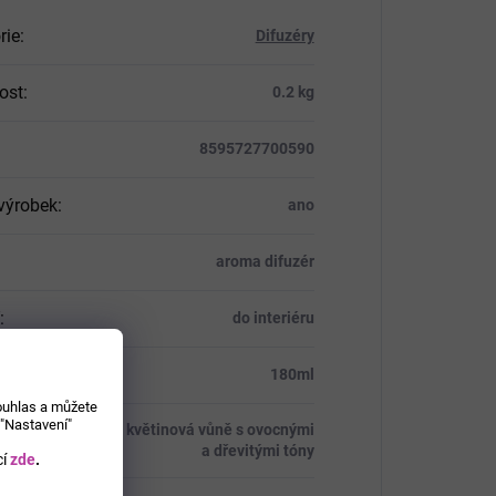
rie
:
Difuzéry
ost
:
0.2 kg
8595727700590
výrobek
:
ano
aroma difuzér
:
do interiéru
:
180ml
souhlas a můžete
 "Nastavení"
květinová vůně s ovocnými
a dřevitými tóny
í
zde
.