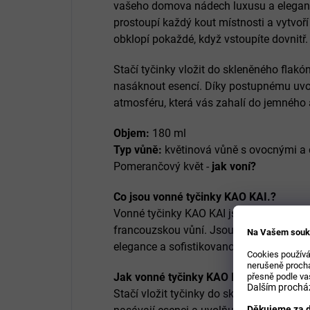
vašeho domova nádech luxusu a elegan
prostoupí každý kout místnosti a vytvoří
obklopí pokaždé, když vstoupíte dovnitř.
Stačí tyčinky vložit do skleněného flak
nasáknout esencí. Díky postupnému uvol
atmosféru, která vás zahalí do jemného 
Objem:
180 ml
Typ vůně:
květinová vůně s ovocnými a 
Pomerančový květ -
jak voní?
Co jsou vonné tyčinky KAO KAI.?
Vonné tyčinky KAO KAI jsou luxusní arom
francouzskou vůní. Jsou navrženy tak,
Na Vašem souk
elegance a sofistikovanosti a vytvořily 
Cookies používá
nerušeně prochá
Jak vonné tyčinky KAO KAI. fungují?
přesně podle va
Dalším procház
Stačí vložit tyčinky do skleněného flak
Děkujeme za d