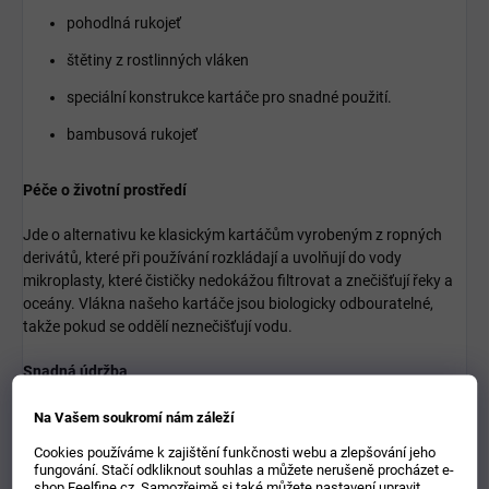
pohodlná rukojeť
štětiny z rostlinných vláken
speciální konstrukce kartáče pro snadné použití.
bambusová rukojeť
Péče o životní prostředí
Jde o alternativu ke klasickým kartáčům vyrobeným z ropných
derivátů, které při používání rozkládají a uvolňují do vody
mikroplasty, které čističky nedokážou filtrovat a znečišťují řeky a
oceány.
Vlákna našeho kartáče jsou
biologicky odbouratelné
,
takže pokud se oddělí neznečišťují vodu.
Snadná údržba
vyčistěte kartáč jemným mýdlem a vodou. Nevkládejte do
Na Vašem soukromí nám záleží
myčky nádobí.
Cookies používáme k zajištění funkčnosti webu a zlepšování jeho
fungování. Stačí odkliknout souhlas a můžete nerušeně procházet e-
po umytí nechte uschnout na vzduchu se štětinami dolů a
shop Feelfine.cz. Samozřejmě si také můžete nastavení upravit