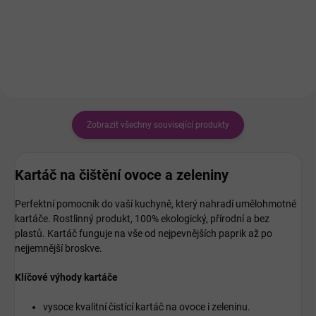
umělohmotné kartáče. Rostlinný
přírodní a bez plastů.
produkt, 100% ekologický,
přírodní a bez plastů.
Zobrazit všechny související produkty
Kartáč na čištění ovoce a zeleniny
Perfektní pomocník do vaší kuchyně, který nahradí umělohmotné
kartáče. Rostlinný produkt, 100% ekologický, přírodní a bez
plastů.
Kartáč funguje na vše od nejpevnějších paprik až po
nejjemnější broskve.
Klíčové výhody kartáče
vysoce kvalitní čistící kartáč na ovoce i zeleninu.