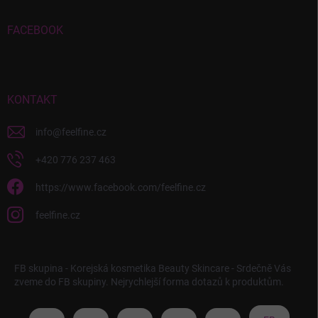
FACEBOOK
KONTAKT
info
@
feelfine.cz
+420 776 237 463
https://www.facebook.com/feelfine.cz
feelfine.cz
FB skupina - Korejská kosmetika Beauty Skincare - Srdečně Vás
zveme do FB skupiny. Nejrychlejší forma dotazů k produktům.