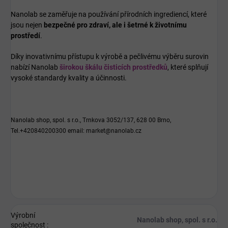
Nanolab se zaměřuje na používání přírodních ingrediencí, které
jsou nejen
bezpečné pro zdraví, ale i šetrné k životnímu
prostředí
.
Díky inovativnímu přístupu k výrobě a pečlivému výběru surovin
nabízí Nanolab
širokou škálu čisticích prostředků
, které splňují
vysoké standardy kvality a účinnosti.
Nanolab shop, spol. s r.o., Trnkova 3052/137, 628 00 Brno,
Tel.+420840200300 email: market@nanolab.cz
Výrobní
Nanolab shop, spol. s r.o.
společnost
: