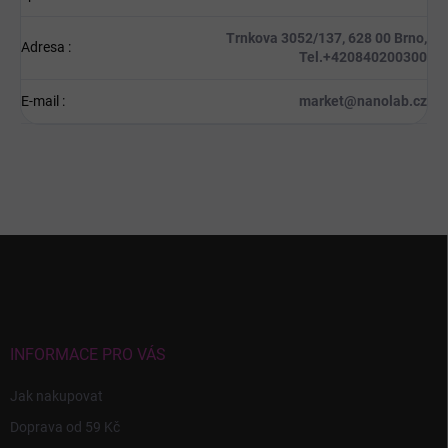
Trnkova 3052/137, 628 00 Brno,
Adresa
:
Tel.+420840200300
E-mail
:
market@nanolab.cz
Z
á
p
a
t
í
INFORMACE PRO VÁS
Jak nakupovat
Doprava od 59 Kč