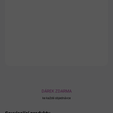
DORUČENÍ
−
+
Přidat do košíku
Perfektní pomocník
do vaší kuchyně, který nahradí umělohmotné
kartáče.
100% ekologický, přírodní a bez plastů
.
DETAILNÍ INFORMACE
ZEPTAT SE
DÁREK ZDARMA
ke každé objednávce