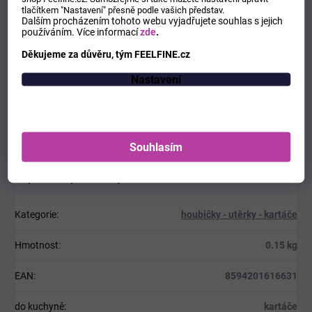
uchovávejte na suchém místě.
tlačítkem "Nastavení" přesně podle vašich představ.
Dalším procházením tohoto webu vyjadřujete souhlas s jejich
používáním.
Více informací
zde
.
péče o bambus: udržte své bambusové výrobky nádherné
tím, že se vyhnete dlouhodobému namáčení a
Děkujeme za důvěru, tým FEELFINE.cz
použijete přírodní krém nebo olej k obnovení jejich
přirozeného lesku.
Nastavení
Balení:
1 ks
eco-friendly
kartáč na ovoce a zeleninu
Souhlasím
Doplňkové parametry
Kategorie
:
houbičky - utěrky - kartáče
Hmotnost
:
0.15 kg
EAN
:
8594201616631
do kuchyně
:
kartáče