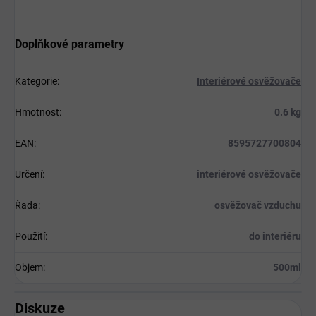
Doplňkové parametry
Kategorie
:
Interiérové osvěžovače
Hmotnost
:
0.6 kg
EAN
:
8595727700804
Určení
:
interiérové osvěžovače
Řada
:
osvěžovač vzduchu
Použití
:
do interiéru
Objem
:
500ml
Diskuze