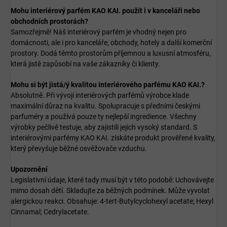
Mohu interiérový parfém KAO KAI. použít i v kanceláři nebo
obchodních prostorách?
Samozřejmě! Náš interiérový parfém je vhodný nejen pro
domácnosti, ale i pro kanceláře, obchody, hotely a další komerční
prostory. Dodá těmto prostorům příjemnou a luxusní atmosféru,
která jistě zapůsobí na vaše zákazníky či klienty.
Mohu si být jistá/ý kvalitou interiérového parfému KAO KAI.?
Absolutně. Při vývoji interiérových parfémů výrobce klade
maximální důraz na kvalitu. Spolupracuje s předními českými
parfuméry a používá pouze ty nejlepší ingredience. Všechny
výrobky pečlivě testuje, aby zajistili jejich vysoký standard. S
interiérovými parfémy KAO KAI. získáte produkt prověřené kvality,
který převyšuje běžné osvěžovače vzduchu.
Upozornění
Legislativní údaje, které tady musí být v této podobě: Uchovávejte
mimo dosah dětí. Skladujte za běžných podmínek. Může vyvolat
alergickou reakci.
Obsahuje:
4-tert-Butylcyclohexyl acetate
;
Hexyl
Cinnamal
;
Cedrylacetate
.