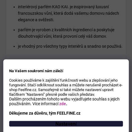
interiérový parfém KAO KAI. je inspirovaný luxusní
francouzskou vůní, která dodá vašemu domovu nádech
elegance a svěžesti.
parfém je vyroben z kvalitních ingrediencí a poskytuje
dlouhotrvající vůni, která provoní celý váš domov.
je vhodný pro všechny typy interiérů a snadno se používá.
Jak se interiérový parfém KAO KAI. používá?
Interiérový parfém KAO KAI. se snadno aplikuje pomocí
Na Vašem soukromí nám záleží
rozprašovače. Jednoduše nastříkejte parfém do vzduchu v
místnosti, na textilie jako jsou závěsy nebo polštáře nebo na jiné
Cookies používáme k zajištění funkčnosti webu a zlepšování jeho
fungování. Stačí odkliknout souhlas a můžete nerušeně procházet e-
povrchy jako koberce či nábytek. Vůně se postupně uvolňuje a
shop Feelfine.cz. Samozřejmě si také můžete nastavení upravit
prování váš domov.
tlačítkem "Nastavení" přesně podle vašich představ.
Dalším procházením tohoto webu vyjadřujete souhlas s jejich
používáním.
Více informací
zde
.
Je interiérový parfém KAO KAI. bezpečný pro domácnosti se
zvířaty nebo dětmi?
Děkujeme za důvěru, tým FEELFINE.cz
Ano, interiérový parfém KAO KAI. je vyroben z bezpečných
ingrediencí a při správném použití nepředstavuje riziko pro zvířata
Nastavení
ani děti. Nicméně doporučujeme parfém aplikovat mimo jejich