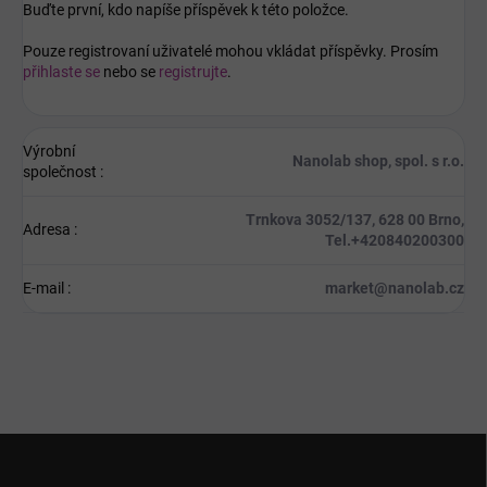
Buďte první, kdo napíše příspěvek k této položce.
Pouze registrovaní uživatelé mohou vkládat příspěvky. Prosím
přihlaste se
nebo se
registrujte
.
Výrobní
Nanolab shop, spol. s r.o.
společnost
:
Trnkova 3052/137, 628 00 Brno,
Adresa
:
Tel.+420840200300
E-mail
:
market@nanolab.cz
Z
á