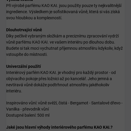
Při výrobě parfému KAO KAI. jsou použity pouze ty nejkvalitnější
ingredience. Výsledkem je sofistikovaná vůně, která si vás získá
svou hloubkou a komplexností.
Dlouhotrvající vůně
Díky pečlivě vybraným složkám a preciznímu zpracování vydrží
vůně parfému KAO KAI. ve vašem interiéru po dlouhou dobu.
Budete si tak moci vychutnat příjemnou atmosféru kdykoliv, když
vstoupíte do místnosti.
Univerzální použití
Interiérový parfém KAO KAI. je vhodný pro každý prostor - od
obývacího pokoje přes ložnici až po kancelář. Jeho jemná a
nevtíravá vůně dokáže podtrhnout atmosféru jakéhokoliv
interiéru.
Inspirováno vůní: vůně svěží, čistá - Bergamot - Santalové dřevo -
Vanilka -
převodník vůní
Dostupné balení: 500 ml
Jaké jsou hlavní výhody interiérového parfému KAO KAI.?