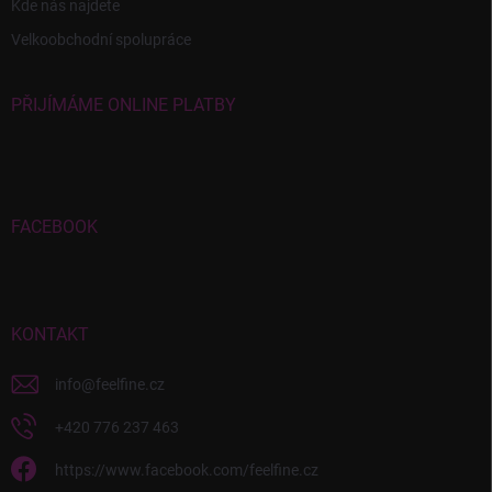
Kde nás najdete
Velkoobchodní spolupráce
PŘIJÍMÁME ONLINE PLATBY
FACEBOOK
KONTAKT
info
@
feelfine.cz
+420 776 237 463
https://www.facebook.com/feelfine.cz