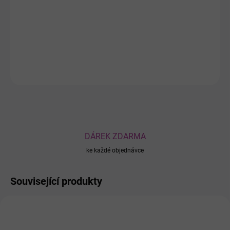
promění atmosféru vašeho domova a dodá mu nový rozměr. S
každým vstupem do místnosti vás uvítá jemné pohlazení této
sofistikované vůně. Vůně svěží a čistá.
DETAILNÍ INFORMACE
ZEPTAT SE
DÁREK ZDARMA
ke každé objednávce
Související produkty
930
933