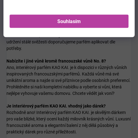
dosah a vyhýbat se přímému kontaktu s pokožkou.
Jak dlouho vydrží vůně interiérového parfému KAO KAI.?
Souhlasím
Délka trvání vůně závisí na více faktorech, jako je velikost
místnosti, ventilace a množství použitého parfému. Obecně však
můžete očekávat, že vůně vydrží několik hodin až několik dní. Pro
udržení stálé svěžesti doporučujeme parfém aplikovat dle
potřeby.
Nabízíte i jiné vůně kromě francouzské vůně No. 8?
Ano, interiérový parfém KAO KAI. je k dispozici v různých vůních
inspirovaných francouzskými parfémů. Každá vůně má své
unikátní aroma a najde si své příznivce podle osobních preferencí.
Prohlédněte si naši kompletní nabídku a vyberte si vůni, která
nejlépe vyhovuje vašemu domovu.
Chcete vědět jak voní?
Je interiérový parfém KAO KAI. vhodný jako dárek?
Rozhodně ano! Interiérový parfém KAO KAI. je skvělým dárkem
pro vaše blízké, který ocení každý milovník krásných vůní. Luxusní
francouzské aroma a elegantní balení z něj dělá působivý a
praktický dárek pro různé příležitosti.