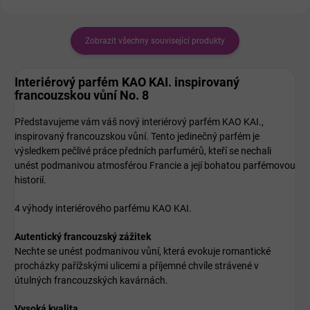
Zobrazit všechny související produkty
Interiérový parfém KAO KAI. inspirovaný
francouzskou vůní
No. 8
Představujeme vám váš nový interiérový parfém KAO KAI.,
inspirovaný francouzskou vůní. Tento jedinečný parfém je
výsledkem pečlivé práce předních parfumérů, kteří se nechali
unést podmanivou atmosférou Francie a její bohatou parfémovou
historií.
4 výhody interiérového parfému KAO KAI.
Autentický francouzský zážitek
Nechte se unést podmanivou vůní, která evokuje romantické
procházky pařížskými ulicemi a příjemné chvíle strávené v
útulných francouzských kavárnách.
Vysoká kvalita