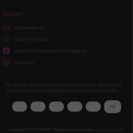
KONTAKT
info
@
feelfine.cz
+420 776 237 463
https://www.facebook.com/feelfine.cz
feelfine.cz
FB skupina - Korejská kosmetika Beauty Skincare - Srdečně Vás
zveme do FB skupiny. Nejrychlejší forma dotazů k produktům.
FB
Copyright 2026
FEELFINE
. Všechna práva vyhrazena.
Upravit nastavení