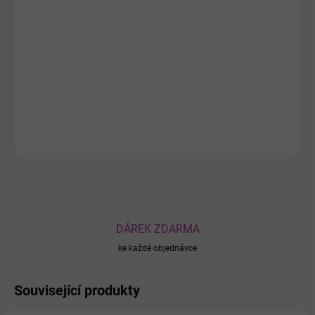
Bezoplachový kondicionér pro ochranu barvených a odbarvených
vlasů s bambuckým máslem a hydrolyzovaným keratinem je
přípravek, který pečuje o stav vlasů po chemickém ošetření.
Poskytuje jim dostatečnou ochranu, hydrataci a regeneraci. Tento
typ kondicionéru je ideální pro každodenní péči o vlasy, pomáhá
udržovat barvu, zlepšuje pružnost a obnovuje zdravý lesk.
DETAILNÍ INFORMACE
ZEPTAT SE
DÁREK ZDARMA
ke každé objednávce
Související produkty