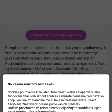
Zobrazit všechny související produkty
Bezoplachový kondicionér pro ochranu barvených a odbarvených
vlasů s bambuckým máslem a hydrolyzovaným keratinem je
přípravek, který pečuje o stav vlasů po chemickém ošetření.
Poskytuje jim dostatečnou ochranu, hydrataci a regeneraci. Tento
typ kondicionéru je ideální pro každodenní péči o vlasy, pomáhá
udržovat barvu, zlepšuje pružnost a obnovuje zdravý lesk.
Na Vašem soukromí nám záleží
TOXX Color Care Leave-in spray je
bezoplachový kondicionér
navržený pro šetrnou péči o barvené a chemicky ošetřené vlasy.
Cookies používáme k zajištění funkčnosti webu a zlepšování jeho
Jeho aplikace je rychlá a snadná, díky čemuž pomáhá udržet
fungování. Stačí odkliknout souhlas a můžete nerušeně procházet e-
vlasy hebké a lépe upravitelné bez nutnosti dalšího oplachování
shop Feelfine.cz. Samozřejmě si také můžete nastavení upravit
tlačítkem "Nastavení" přesně podle vašich představ.
vodou.
Dalším procházením tohoto webu vyjadřujete souhlas s jejich
používáním.
Více informací
zde
.