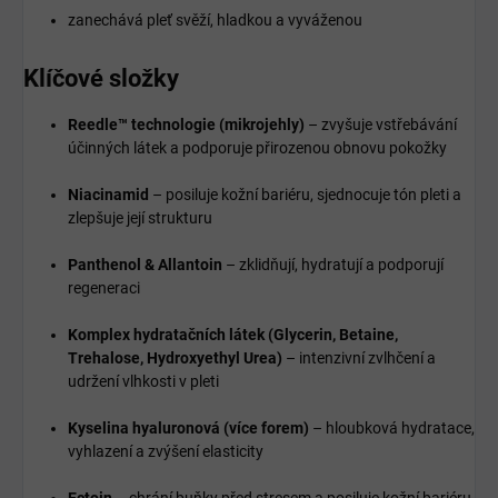
zanechává pleť svěží, hladkou a vyváženou
Klíčové složky
Reedle™ technologie (mikrojehly)
– zvyšuje vstřebávání
účinných látek a podporuje přirozenou obnovu pokožky
Niacinamid
– posiluje kožní bariéru, sjednocuje tón pleti a
zlepšuje její strukturu
Panthenol & Allantoin
– zklidňují, hydratují a podporují
regeneraci
Komplex hydratačních látek (Glycerin, Betaine,
Trehalose, Hydroxyethyl Urea)
– intenzivní zvlhčení a
udržení vlhkosti v pleti
Kyselina hyaluronová (více forem)
– hloubková hydratace,
vyhlazení a zvýšení elasticity
Ectoin
– chrání buňky před stresem a posiluje kožní bariéru