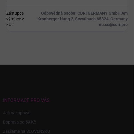
:
Zástupce
Odpovědná osoba: CDRI GERMANY GmbH Am
výrobce v
Kronberger Hang 2, Scwalbach 65824, Germany
EU
:
eu.cs@cdri.pro
Z
á
p
a
t
í
INFORMACE PRO VÁS
Jak nakupovat
Doprava od 59 Kč
Zasíláme na SLOVENSKO