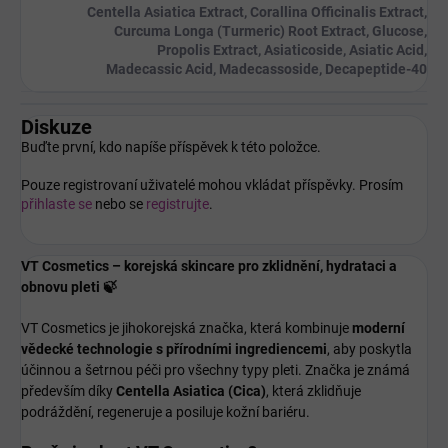
Centella Asiatica Extract, Corallina Officinalis Extract,
Curcuma Longa (Turmeric) Root Extract, Glucose,
Propolis Extract, Asiaticoside, Asiatic Acid,
Madecassic Acid, Madecassoside, Decapeptide-40
Diskuze
Buďte první, kdo napíše příspěvek k této položce.
Pouze registrovaní uživatelé mohou vkládat příspěvky. Prosím
přihlaste se
nebo se
registrujte
.
VT Cosmetics – korejská skincare pro zklidnění, hydrataci a
obnovu pleti 🍃
VT Cosmetics je jihokorejská značka, která kombinuje
moderní
vědecké technologie s přírodními ingrediencemi
, aby poskytla
účinnou a šetrnou péči pro všechny typy pleti. Značka je známá
především díky
Centella Asiatica (Cica)
, která zklidňuje
podráždění, regeneruje a posiluje kožní bariéru.