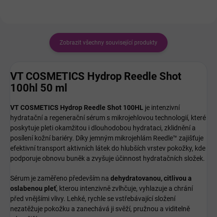
Zobrazit všechny související produkty
VT COSMETICS Hydrop Reedle Shot
100hl 50 ml
VT COSMETICS Hydrop Reedle Shot 100HL
je intenzivní
hydratační a regenerační sérum s mikrojehlovou technologií, které
poskytuje pleti okamžitou i dlouhodobou hydrataci, zklidnění a
posílení kožní bariéry. Díky jemným mikrojehlám Reedle™ zajišťuje
efektivní transport aktivních látek do hlubších vrstev pokožky, kde
podporuje obnovu buněk a zvyšuje účinnost hydratačních složek.
Sérum je zaměřeno především na
dehydratovanou, citlivou a
oslabenou pleť
, kterou intenzivně zvlhčuje, vyhlazuje a chrání
před vnějšími vlivy. Lehké, rychle se vstřebávající složení
nezatěžuje pokožku a zanechává ji svěží, pružnou a viditelně