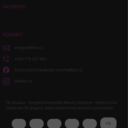
FACEBOOK
KONTAKT
info
@
feelfine.cz
+420 776 237 463
https://www.facebook.com/feelfine.cz
feelfine.cz
FB skupina - Korejská kosmetika Beauty Skincare - Srdečně Vás
zveme do FB skupiny. Nejrychlejší forma dotazů k produktům.
FB