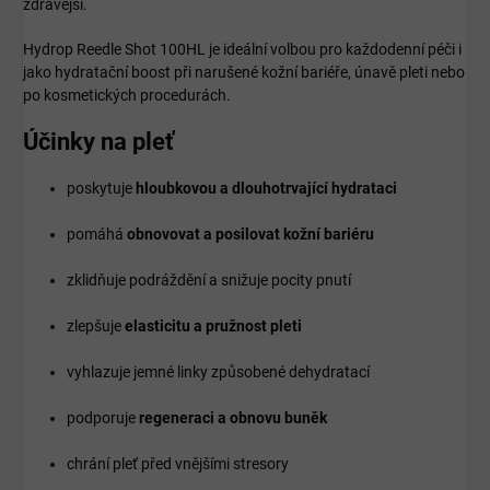
zdravější.
Hydrop Reedle Shot 100HL je ideální volbou pro každodenní péči i
jako hydratační boost při narušené kožní bariéře, únavě pleti nebo
po kosmetických procedurách.
Účinky na pleť
poskytuje
hloubkovou a dlouhotrvající hydrataci
pomáhá
obnovovat a posilovat kožní bariéru
zklidňuje podráždění a snižuje pocity pnutí
zlepšuje
elasticitu a pružnost pleti
vyhlazuje jemné linky způsobené dehydratací
podporuje
regeneraci a obnovu buněk
chrání pleť před vnějšími stresory