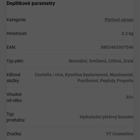
Doplňkové parametry
Kategorie
:
Pleťové sérum
Hmotnost
:
0.2 kg
EAN
:
8803463007546
Typ pleti
:
Normální, Smíšená, Citlivá, Zralá
Klíčové
Centella / cica, Kyselina hyaluronová, Niacinamid,
složky
:
Panthenol, Peptidy, Propolis
Vhodné
35+
od věku
:
Typ
Hydratační pleťový booster
produktu
:
Značka
:
VT Cosmetics