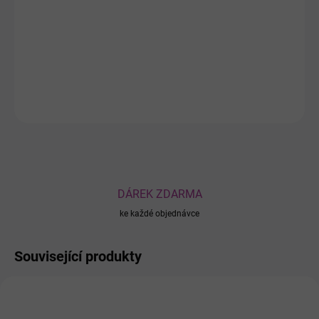
Hydratační sérum s mikrojehlovou technologií pro intenzivní
hydrataci, zklidnění a posílení kožní bariéry. Zanechává pleť
pružnou, svěží a vyváženou.
DETAILNÍ INFORMACE
ZEPTAT SE
DÁREK ZDARMA
ke každé objednávce
Související produkty
NOVINKA
14334
14331