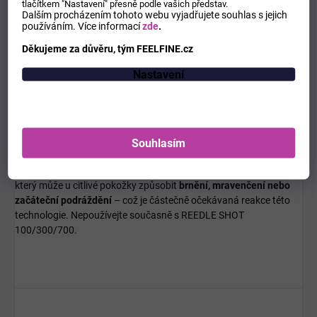
pro všechny typy pleti včetně citlivé
tlačítkem "Nastavení" přesně podle vašich představ.
Dalším procházením tohoto webu vyjadřujete souhlas s jejich
používáním.
Více informací
zde
.
Jak se používá
Děkujeme za důvěru, tým FEELFINE.cz
Naneste přiměřené množství séra na vyčištěnou a suchou pleť.
Nastavení
Jemně vmasírujte nebo vtlačte do pokožky, dokud se zcela
nevstřebá. Pokračujte krémem. Používejte
ráno i večer
.
Varování:
Souhlasím
I když sérum obsahuje zklidňující komponenty,
technologie
mikrojehliček (Reedle™)
stimuluje pleť mechanickým efektem,
který může u citlivé pokožky způsobit
brnění, mravenčení nebo
začáteční podráždění
– což je částečně očekávaná reakce této
technologie.
Nepoužívejte současně s REEDLE SHOT
100/300/700.