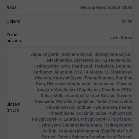
Řada
:
Hydrop Reedle Shot 100hl
Objem
:
50 ml
Země
Jižní Korea
původu
:
Aqua, Glycerin, Butylene Glycol, Dipropylene Glycol,
Niacinamide, Glycereth-26, 1,2-Hexanediol,
Hydroxyethyl Urea, Panthenol, Trehalose, Betaine,
Carbomer, Allantoin, C12-14 Alketh-12, Ethylhexyl-
Glycerin, Caprylyl Glycol, Tromethamine, Xanthan
Gum, Hydroxyacetophenone, Adenosine, Glyceryl
Acrylate/Acrylic Acid Copolymer, Disodium EDTA,
Silica, Melia Azadirachta Leaf Extract, Glyceryl
Glucoside, Pvm/Ma Copolymer, Melia Azadirachta
Složení
Flower Extract, Sodium Hyaluronate, Phenyl
(INCI)
:
Trimethicone, Coccinia Indica Fruit Extract,
Polyglyceryl-10 Laurate, Polyglyceryl-10 Myristate,
Hydrolyzed Sodium Hyaluronate, Hydrogenated
Lecithin, Solanum Melongena (Egg Plant) Fruit
Extract, Ectoin, Ocimum Sanctum Leaf Extract,