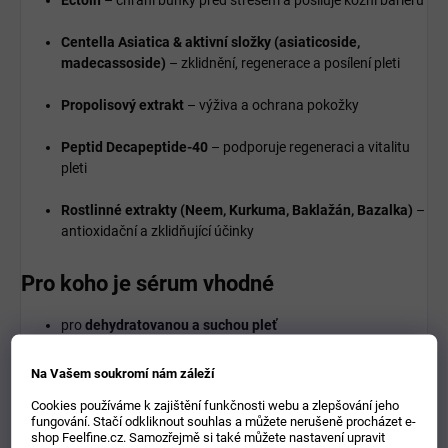
Centella Asiatica & aktivní složky (asiaticoside,
madecassoside)
– zklidnění, regenerace a posílení pleti
Propolisový extrakt
– výživa a ochrana pokožky
Peptid Decapeptide-40
– podporuje regeneraci a vitalitu
pleti
Rostlinné extrakty (Neem, Kurkuma, Baklažán, Bazalka)
–
antioxidační a zklidňující účinky
Pro koho je sérum vhodné
pro
dehydratovanou a suchou pleť
pro oslabenou kožní bariéru
Na Vašem soukromí nám záleží
Cookies používáme k zajištění funkčnosti webu a zlepšování jeho
pro pleť vystavenou stresu a vnějším vlivům
fungování. Stačí odkliknout souhlas a můžete nerušeně procházet e-
shop Feelfine.cz. Samozřejmě si také můžete nastavení upravit