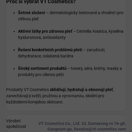
Proč si vybrat VT Cosmetics?
Šetrné složení
– dermatologicky testované a vhodné i pro
citlivou pleť
Aktivní látky pro zdravou pleť
– Centella Asiatica, kyselina
hyaluronová, antioxidanty
Řešení konkrétních problémů pleti
– zarudnutí,
dehydratace, oslabená bariéra
Široký sortiment produktů
– tonery, séra, krémy, masky a
produkty pro cílenou péči
Produkty VT Cosmetics
zklidňují, hydratují a obnovují pleť
,
zanechávají ji svěží, pružnou a vyrovnanou, ideální pro
každodenní korejskou skincare.
Výrobní
VT Cosmetics Co., Ltd. 23, Samseong-ro 76-gil,
společnost
Gangnam-gu, Seoulcs@vt-cosmetics.com