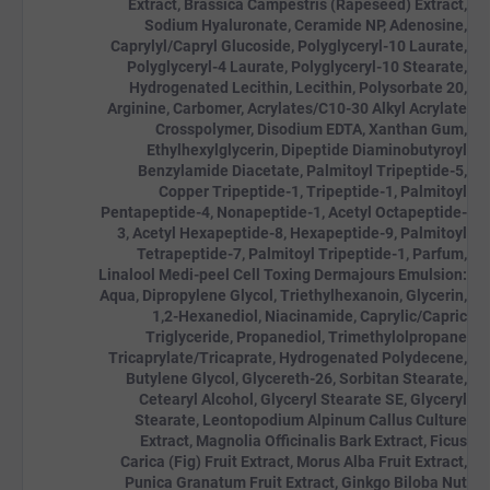
Extract, Brassica Campestris (Rapeseed) Extract,
Sodium Hyaluronate, Ceramide NP, Adenosine,
Caprylyl/Capryl Glucoside, Polyglyceryl-10 Laurate,
Polyglyceryl-4 Laurate, Polyglyceryl-10 Stearate,
Hydrogenated Lecithin, Lecithin, Polysorbate 20,
Arginine, Carbomer, Acrylates/C10-30 Alkyl Acrylate
Crosspolymer, Disodium EDTA, Xanthan Gum,
Ethylhexylglycerin, Dipeptide Diaminobutyroyl
Benzylamide Diacetate, Palmitoyl Tripeptide-5,
Copper Tripeptide-1, Tripeptide-1, Palmitoyl
Pentapeptide-4, Nonapeptide-1, Acetyl Octapeptide-
3, Acetyl Hexapeptide-8, Hexapeptide-9, Palmitoyl
Tetrapeptide-7, Palmitoyl Tripeptide-1, Parfum,
Linalool Medi-peel Cell Toxing Dermajours Emulsion:
Aqua, Dipropylene Glycol, Triethylhexanoin, Glycerin,
1,2-Hexanediol, Niacinamide, Caprylic/Capric
Triglyceride, Propanediol, Trimethylolpropane
Tricaprylate/Tricaprate, Hydrogenated Polydecene,
Butylene Glycol, Glycereth-26, Sorbitan Stearate,
Cetearyl Alcohol, Glyceryl Stearate SE, Glyceryl
Stearate, Leontopodium Alpinum Callus Culture
Extract, Magnolia Officinalis Bark Extract, Ficus
Carica (Fig) Fruit Extract, Morus Alba Fruit Extract,
Punica Granatum Fruit Extract, Ginkgo Biloba Nut