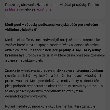
Pouze registrovaní uživatelé mohou vkládat příspěvky. Prosím
přihlaste se
nebo se
registrujte
.
Medi-peel – vědecky podložená korejská péče pro skutečně
viditelné výsledky 🍃
Medi-peel patří mezi nejuznávanější korejské dermokosmetické
značky, které staví na spojení moderní vědy a vysoce účinných
aktivních látek. Její specialitou jsou
peptidy
,
AHA/BHA kyseliny
,
kyselina hyaluronová
a další látky, které cílí na omlazení, zpevnění
a zlepšení struktury pleti.
Značka je vyhledávaná především díky svým
anti-aging účinkům
,
rychlým viditelným výsledkům a šetrným formulacím vhodným i
pro citlivou pleť. Medi-peel dokáže zjemnit vrásky, sjednotit tón
pleti, podpořit regeneraci po akné i dodat intenzivní hydrataci – a
to díky pečlivě vyvinutým recepturám založeným na
dermatologickém výzkumu.
Pokud hledáte účinnou korejskou kosmetiku, která zaručuje