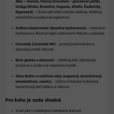
Alba – moruše, Punica Granatum – granátové jablko,
Ginkgo Biloba, Brokolice, Kapusta, Alfalfa, Ředkvičky,
Rapeseed)
– chrání pleť před volnými radikály, zklidňují
podráždění a podporují regeneraci.
Sodium Hyaluronate (kyselina hyaluronová)
– intenzivní
hydratace a dlouhotrvající zadržování vlhkosti v pokožce.
Ceramidy (Ceramide NP)
– posilují kožní bariéru a
zabraňují ztrátě vlhkosti.
Beta-glukan a Adenosin
– zklidňují pleť, zlepšují její
pružnost a podporují regeneraci buněk.
Shea Butter a rostlinné oleje (arganový, slunečnicový,
meadowfoam, canola)
– výživa a hluboká hydratace,
zanechávají pleť hebkou a vláčnou.
Pro koho je sada vhodná
Zralá pleť s viditelnými známkami stárnutí