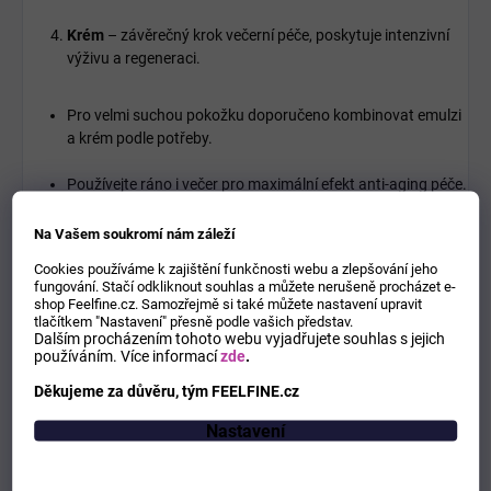
Krém
– závěrečný krok večerní péče, poskytuje intenzivní
výživu a regeneraci.
Pro velmi suchou pokožku doporučeno kombinovat emulzi
a krém podle potřeby.
Používejte ráno i večer pro maximální efekt anti-aging péče.
Na Vašem soukromí nám záleží
Cookies používáme k zajištění funkčnosti webu a zlepšování jeho
Doplňkové parametry
fungování. Stačí odkliknout souhlas a můžete nerušeně procházet e-
shop Feelfine.cz. Samozřejmě si také můžete nastavení upravit
tlačítkem "Nastavení" přesně podle vašich představ.
Dalším procházením tohoto webu vyjadřujete souhlas s jejich
Kategorie
:
Pleťový krém
používáním.
Více informací
zde
.
Děkujeme za důvěru, tým FEELFINE.cz
Hmotnost
:
1 kg
Nastavení
EAN
:
8809409346786
Řada
:
kosmetické sady