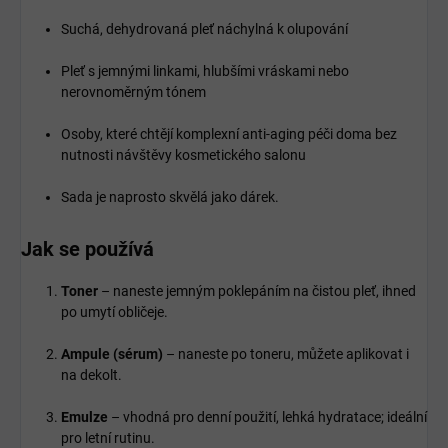
Suchá, dehydrovaná pleť náchylná k olupování
Pleť s jemnými linkami, hlubšími vráskami nebo
nerovnoměrným tónem
Osoby, které chtějí komplexní anti-aging péči doma bez
nutnosti návštěvy kosmetického salonu
Sada je naprosto skvělá jako dárek.
Jak se používá
Toner
– naneste jemným poklepáním na čistou pleť, ihned
po umytí obličeje.
Ampule (sérum)
– naneste po toneru, můžete aplikovat i
na dekolt.
Emulze
– vhodná pro denní použití, lehká hydratace; ideální
pro letní rutinu.