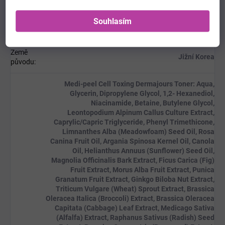
Souhlasím
Objem v
30+100+30+50+10 ml
sadě
:
Země
Jižní Korea
původu
:
Medi-peel Cell Toxing Dermajours Toner: Aqua,
Glycerin, Dipropylene Glycol, 1,2- Hexanediol,
Niacinamide, Betaine, Butylene Glycol,
Leontopodium Alpinum Callus Culture Extract,
Caprylic/Capric Triglyceride, Phenyl Trimethicone,
Limnanthes Alba (Meadowfoam) Seed Oil, Rosa
Canina Fruit Oil, Argania Spinosa Kernel Oil, Canola
Oil, Helianthus Annuus (Sunflower) Seed Oil,
Magnolia Officinalis Bark Extract, Ficus Carica (Fig)
Fruit Extract, Morus Alba Fruit Extract, Punica
Granatum Fruit Extract, Ginkgo Biloba Nut Extract,
Triticum Vulgare (Wheat) Sprout Extract, Brassica
Oleracea Italica (Broccoli) Extract, Brassica Oleracea
Capitata (Cabbage) Leaf Extract, Medicago Sativa
(Alfalfa) Extract, Raphanus Sativus (Radish) Seed