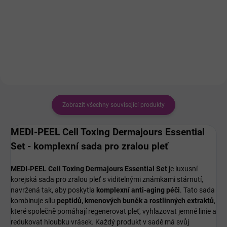
kmenovými buňkami Medi-Peel
rostlinnými kmenovými buňkami
Cell Toxing Dermajou Ampule pro
a peptidy, který podporuje
účinný boj proti stárnutí pokožky
pevnost, elasticitu a mladistvý
a ztrátě pružnosti. Sérum působí
vzhled pleti.
již se stávajícími...
Zobrazit všechny související produkty
MEDI-PEEL Cell Toxing Dermajours Essential
Set - komplexní sada pro zralou pleť
MEDI-PEEL Cell Toxing Dermajours Essential Set
je luxusní
korejská sada pro zralou pleť s viditelnými známkami stárnutí,
navržená tak, aby poskytla
komplexní anti-aging péči
. Tato sada
kombinuje sílu
peptidů, kmenových buněk a rostlinných extraktů
,
které společně pomáhají regenerovat pleť, vyhlazovat jemné linie a
redukovat hloubku vrásek. Každý produkt v sadě má svůj