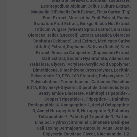
Stearate, Beeswax, Sorbitan Isostearate,
Leontopodium Alpinum Callus Culture Extract,
Magnolia Officinalis Bark Extract, Ficus Carica (Fig)
Fruit Extract, Morus Alba Fruit Extract, Punica
Granatum Fruit Extract, Ginkgo Biloba Nut Extract,
Triticum Vulgare (Wheat) Sprout Extract, Brassica
Oleracea Italica (Broccoli) Extract, Brassica Oleracea
Capitata (Cabbage) Leaf Extract, Medicago Sativa
(Alfalfa) Extract, Raphanus Sativus (Radish) Seed
Extract, Brassica Campestris (Rapeseed) Extract,
Malt Extract, Sodium Hyaluronate, Adenosine,
Trehalose, Glyceryl Acrylate/Acrylic Acid Copolymer,
Dimethicone, Dimethicone Crosspolymer, Lecithin,
Polysorbate 20, PEG-100 Stearate, Polyacrylate-13,
Polyisobutene, Tromethamine, Carbomer, Disodium
EDTA, Ethylhexyl-Glycerin, Dipeptide Diaminobutyroyl
Benzylamide Diacetate, Palmitoyl Tripeptide-5,
Copper Tripeptide-1, Tripeptide-1, Palmitoyl
Pentapeptide-4, Nonapeptide-1, Acetyl Octapeptide-
3, Acetyl Hexapeptide-8, Hexapeptide-9, Palmitoyl
Tetrapeptide-7, Palmitoyl Tripeptide-1, Parfum,
Linalool, Hydroxycitronellal, Limonene Medi-peel
Cell Toxing Dermajours Ampoule: Aqua, Betaine,
Diglycerin, Butylene Glycol, Niacinamide, 1,2-