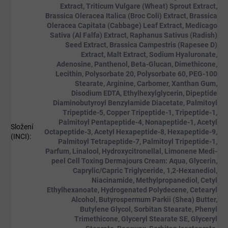
Extract, Triticum Vulgare (Wheat) Sprout Extract,
Brassica Oleracea Italica (Broc Coli) Extract, Brassica
Oleracea Capitata (Cabbage) Leaf Extract, Medicago
Sativa (Al Falfa) Extract, Raphanus Sativus (Radish)
Seed Extract, Brassica Campestris (Rapesee D)
Extract, Malt Extract, Sodium Hyaluronate,
Adenosine, Panthenol, Beta-Glucan, Dimethicone,
Lecithin, Polysorbate 20, Polysorbate 60, PEG-100
Stearate, Arginine, Carbomer, Xanthan Gum,
Disodium EDTA, Ethylhexylglycerin, Dipeptide
Diaminobutyroyl Benzylamide Diacetate, Palmitoyl
Tripeptide-5, Copper Tripeptide-1, Tripeptide-1,
Palmitoyl Pentapeptide-4, Nonapeptide-1, Acetyl
Složení
Octapeptide-3, Acetyl Hexapeptide-8, Hexapeptide-9,
(INCI)
:
Palmitoyl Tetrapeptide-7, Palmitoyl Tripeptide-1,
Parfum, Linalool, Hydroxycitronellal, Limonene Medi-
peel Cell Toxing Dermajours Cream: Aqua, Glycerin,
Caprylic/Capric Triglyceride, 1,2-Hexanediol,
Niacinamide, Methylpropanediol, Cetyl
Ethylhexanoate, Hydrogenated Polydecene, Cetearyl
Alcohol, Butyrospermum Parkii (Shea) Butter,
Butylene Glycol, Sorbitan Stearate, Phenyl
Trimethicone, Glyceryl Stearate SE, Glyceryl