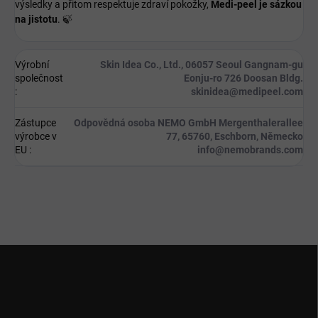
výsledky a přitom respektuje zdraví pokožky,
Medi-peel je sázkou
na jistotu
. 🍃
Výrobní
Skin Idea Co., Ltd., 06057 Seoul Gangnam-gu
společnost
Eonju-ro 726 Doosan Bldg.
:
skinidea@medipeel.com
Zástupce
Odpovědná osoba NEMO GmbH Mergenthalerallee
výrobce v
77, 65760, Eschborn, Německo
EU
:
info@nemobrands.com
Z
á
p
a
t