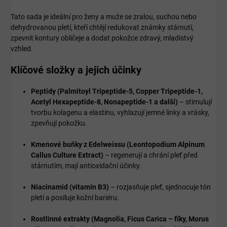
Tato sada je ideální pro ženy a muže se zralou, suchou nebo
dehydrovanou pletí, kteří chtějí redukovat známky stárnutí,
zpevnit kontury obličeje a dodat pokožce zdravý, mladistvý
vzhled.
Klíčové složky a jejich účinky
Peptidy (Palmitoyl Tripeptide-5, Copper Tripeptide-1,
Acetyl Hexapeptide-8, Nonapeptide-1 a další)
– stimulují
tvorbu kolagenu a elastinu, vyhlazují jemné linky a vrásky,
zpevňují pokožku.
Kmenové buňky z Edelweissu (Leontopodium Alpinum
Callus Culture Extract)
– regenerují a chrání pleť před
stárnutím, mají antioxidační účinky.
Niacinamid (vitamín B3)
– rozjasňuje pleť, sjednocuje tón
pleti a posiluje kožní bariéru.
Rostlinné extrakty (Magnolia, Ficus Carica – fíky, Morus