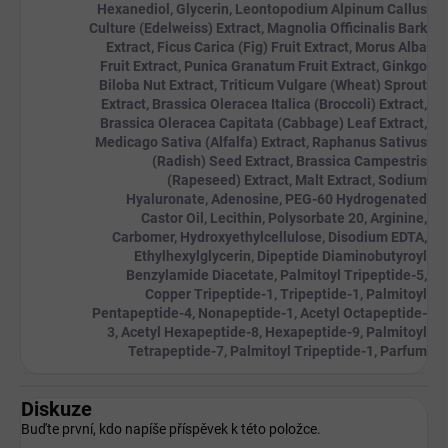
Hexanediol, Glycerin, Leontopodium Alpinum Callus
Culture (Edelweiss) Extract, Magnolia Officinalis Bark
Extract, Ficus Carica (Fig) Fruit Extract, Morus Alba
Fruit Extract, Punica Granatum Fruit Extract, Ginkgo
Biloba Nut Extract, Triticum Vulgare (Wheat) Sprout
Extract, Brassica Oleracea Italica (Broccoli) Extract,
Brassica Oleracea Capitata (Cabbage) Leaf Extract,
Medicago Sativa (Alfalfa) Extract, Raphanus Sativus
(Radish) Seed Extract, Brassica Campestris
(Rapeseed) Extract, Malt Extract, Sodium
Hyaluronate, Adenosine, PEG-60 Hydrogenated
Castor Oil, Lecithin, Polysorbate 20, Arginine,
Carbomer, Hydroxyethylcellulose, Disodium EDTA,
Ethylhexylglycerin, Dipeptide Diaminobutyroyl
Benzylamide Diacetate, Palmitoyl Tripeptide-5,
Copper Tripeptide-1, Tripeptide-1, Palmitoyl
Pentapeptide-4, Nonapeptide-1, Acetyl Octapeptide-
3, Acetyl Hexapeptide-8, Hexapeptide-9, Palmitoyl
Tetrapeptide-7, Palmitoyl Tripeptide-1, Parfum
Diskuze
Buďte první, kdo napíše příspěvek k této položce.