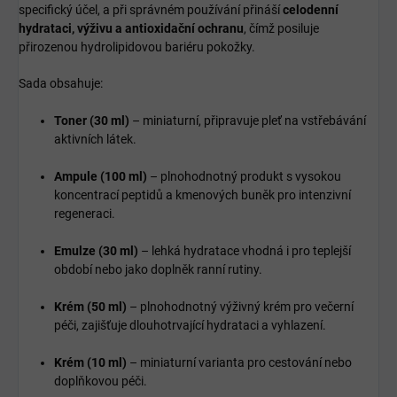
specifický účel, a při správném používání přináší
celodenní
hydrataci, výživu a antioxidační ochranu
, čímž posiluje
přirozenou hydrolipidovou bariéru pokožky.
Sada obsahuje:
Toner (30 ml)
– miniaturní, připravuje pleť na vstřebávání
aktivních látek.
Ampule (100 ml)
– plnohodnotný produkt s vysokou
koncentrací peptidů a kmenových buněk pro intenzivní
regeneraci.
Emulze (30 ml)
– lehká hydratace vhodná i pro teplejší
období nebo jako doplněk ranní rutiny.
Krém (50 ml)
– plnohodnotný výživný krém pro večerní
péči, zajišťuje dlouhotrvající hydrataci a vyhlazení.
Krém (10 ml)
– miniaturní varianta pro cestování nebo
doplňkovou péči.