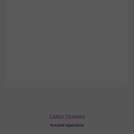
MOŽNOSTI
DORUČENÍ
−
+
Přidat do košíku
Komplexní korejská sada MEDI-PEEL Cell Toxing Dermajours pro
zralou pleť s peptidy a kmenovými buňkami. Hydratuje, vyhlazuje
jemné linie, redukuje vrásky a posiluje bariéru pokožky.
DETAILNÍ INFORMACE
ZEPTAT SE
DÁREK ZDARMA
ke každé objednávce