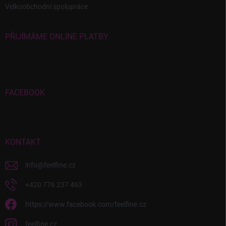
Velkoobchodní spolupráce
PŘIJÍMÁME ONLINE PLATBY
FACEBOOK
KONTAKT
info
@
feelfine.cz
+420 776 237 463
https://www.facebook.com/feelfine.cz
feelfine.cz