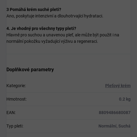
3 Pomáhá krém suché pleti?
Ano, poskytuje intenzivní a dlouhotrvající hydrataci.
4. Je vhodný pro všechny typy pleti?
Hlavně pro suchou a unavenou pleť, ale může být použit i na
normální pokožku vyžadující výživu a regeneraci.
Doplňkové parametry
Kategorie
:
Pleťový krém
Hmotnost
:
0.2 kg
EAN
:
8809486680087
Typ pleti
:
Normální, Suchá