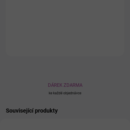
Pyunkang Yul Nutrition Cream
je hluboce hydratační krém s
extraktem z kořene astragalus, bambuckým máslem a
makadamiovým olejem. Chrání suchou pleť, zlepšuje elasticitu a
zanechává ji hebkou a revitalizovanou.
DETAILNÍ INFORMACE
ZEPTAT SE
DÁREK ZDARMA
ke každé objednávce
Související produkty
AKCE
0227702
14541