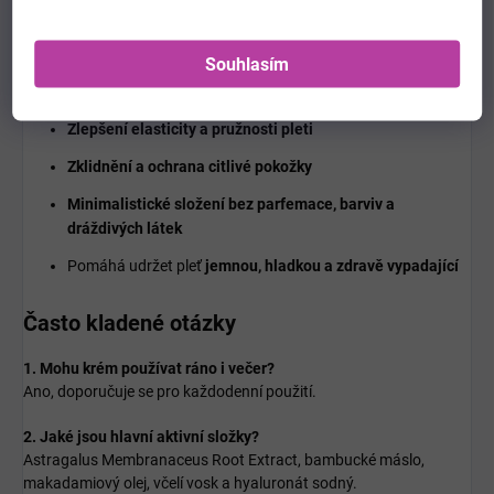
Výhody Pyunkang Yul Nutrition Cream
Souhlasím
Hluboká hydratace a výživa pokožky
Zlepšení elasticity a pružnosti pleti
Zklidnění a ochrana citlivé pokožky
Minimalistické složení bez parfemace, barviv a
dráždivých látek
Pomáhá udržet pleť
jemnou, hladkou a zdravě vypadající
Často kladené otázky
1. Mohu krém používat ráno i večer?
Ano, doporučuje se pro každodenní použití.
2. Jaké jsou hlavní aktivní složky?
Astragalus Membranaceus Root Extract, bambucké máslo,
makadamiový olej, včelí vosk a hyaluronát sodný.