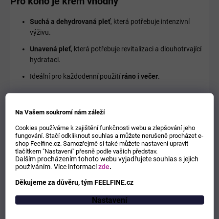
Pro koho je krém vhodný
Suchá a dehydrovaná pleť
, která potřebuje intenzivní
výživu.
Unavená pleť
, která potřebuje revitalizaci a dlouhotrvající
hydrataci.
Ideální pro každodenní použití
ráno i večer
.
Jak se používá
Na Vašem soukromí nám záleží
Očistěte pleť
jemným čisticím přípravkem.
Cookies používáme k zajištění funkčnosti webu a zlepšování jeho
fungování. Stačí odkliknout souhlas a můžete nerušeně procházet e-
Naneste malé množství krému
na prsty nebo špachtličku.
shop Feelfine.cz. Samozřejmě si také můžete nastavení upravit
tlačítkem "Nastavení" přesně podle vašich představ.
Rovnoměrně rozetřete
na obličej, krk a dekolt a jemně
Dalším procházením tohoto webu vyjadřujete souhlas s jejich
používáním.
Více informací
zde
.
vmasírujte, dokud se krém nevstřebá.
Děkujeme za důvěru, tým FEELFINE.cz
Používejte pravidelně
ráno a večer pro optimální hydrataci
a výživu.
Nastavení
Tip:
Pro maximální účinek nejprve aplikujte tonikum nebo sérum.