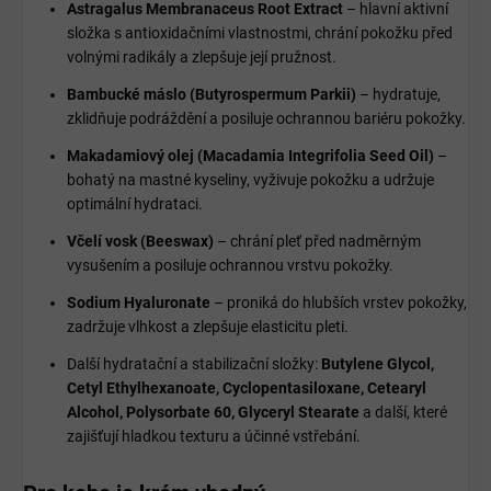
Astragalus Membranaceus Root Extract
– hlavní aktivní
složka s antioxidačními vlastnostmi, chrání pokožku před
volnými radikály a zlepšuje její pružnost.
Bambucké máslo (Butyrospermum Parkii)
– hydratuje,
zklidňuje podráždění a posiluje ochrannou bariéru pokožky.
Makadamiový olej (Macadamia Integrifolia Seed Oil)
–
bohatý na mastné kyseliny, vyživuje pokožku a udržuje
optimální hydrataci.
Včelí vosk (Beeswax)
– chrání pleť před nadměrným
vysušením a posiluje ochrannou vrstvu pokožky.
Sodium Hyaluronate
– proniká do hlubších vrstev pokožky,
zadržuje vlhkost a zlepšuje elasticitu pleti.
Další hydratační a stabilizační složky:
Butylene Glycol,
Cetyl Ethylhexanoate, Cyclopentasiloxane, Cetearyl
Alcohol, Polysorbate 60, Glyceryl Stearate
a další, které
zajišťují hladkou texturu a účinné vstřebání.