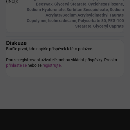
(INCI)
:
Beeswax, Glyceryl Stearate, Cyclohexasiloxane,
Sodium Hyaluronate, Sorbitan Sesquioleate, Sodium
Acrylate/​Sodium Acryloyldimethyl Taurate
Copolymer, Isohexadecane, Polysorbate 80, PEG-100
Stearate, Glyceryl Caprate
Diskuze
Buďte první, kdo napíše příspěvek k této položce.
Pouze registrovaní uživatelé mohou vkládat příspěvky. Prosím
přihlaste se
nebo se
registrujte
.
Z
á
p