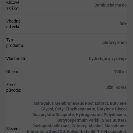
Klíčové
Bambucké máslo
složky
:
Vhodné
30+
od věku
:
Typ
pleťový krém
produktu
:
Vlastnosti
:
hydratuje a vyživuje
Objem
:
100 ml
Země
Jižní Korea
původu
:
Astragalus Membranaceus Root Extract, Butylene
Glycol, Cetyl Ethylhexanoate, Butylene Glycol
Dicaprylate/​Dicaprate, Hydrogenated Polydecene,
Butyrospermum Parkii (Shea Butter),
Cyclopentasiloxane, Cetearyl Alcohol, Macadamia
Složení
Integrifolia Seed Oil, Polysorbate 60, 1,2-Hexanediol,