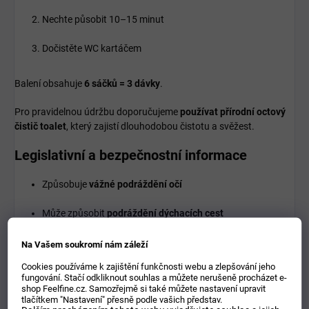
Nechte působit 10–15 minut
Dočistěte WC kartáčem
Balení obsahuje
6 sáčků = 3 dávky
.
Pro pravidelnou údržbu doporučujeme
používat přírodní octový
čistič toalet
, který zajistí dlouhodobou čistotu a svěžest.
Legislativní a bezpečnostní informace
Způsobuje
vážné podráždění očí
Může způsobit
podráždění dýchacích cest
Uchovávejte mimo dosah dětí
Na Vašem soukromí nám záleží
Cookies používáme k zajištění funkčnosti webu a zlepšování jeho
Používejte
ochranné brýle
fungování. Stačí odkliknout souhlas a můžete nerušeně procházet e-
shop Feelfine.cz. Samozřejmě si také můžete nastavení upravit
tlačítkem "Nastavení" přesně podle vašich představ.
Po manipulaci důkladně umyjte ruce