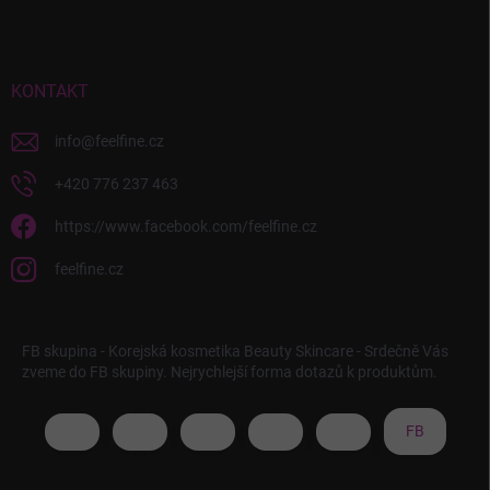
KONTAKT
info
@
feelfine.cz
+420 776 237 463
https://www.facebook.com/feelfine.cz
feelfine.cz
FB skupina - Korejská kosmetika Beauty Skincare - Srdečně Vás
zveme do FB skupiny. Nejrychlejší forma dotazů k produktům.
FB