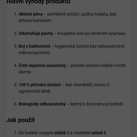
Hlavní výhody produktu
Aktivní pěna
– perfektně vyčistí i zašlou toaletu, bez
drhnutí kartáčem
Odstraňuje pachy
– koupelna voní po čerstvém ananasu
Boj s bakteriemi
– hygienická čistota bez nebezpečných
mikroorganismů
Čistí vápenné usazeniny
– přírodní složení zvládá i tvrdé
skvrny
100 % přírodní složení
– bez chemikálií, toxinů či
agresivních látek
Biologicky odbouratelný
– šetrný k životnímu prostředí
Jak použít
Do toalety vysypte
sáček 1
a následně
sáček 2