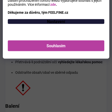
Dalším procházením tohoto webu vyjadřujete souhlas s jejich
používáním.
Více informací
zde
.
Nevdechujte prach/dým/plyn/mlhu/páry/aerosoly
Děkujeme za důvěru, tým FEELFINE.cz
Při zasažení očí:
Nastavení
Několik minut opatrně vyplachujte vodou
Vyjměte kontaktní čočky, pokud je lze snadno odstranit
Souhlasím
Pokračujte ve vyplachování
Přetrvává-li podráždění očí:
vyhledejte lékařskou pomoc
Odstraňte obsah/obal ve sběrně odpadu
Balení