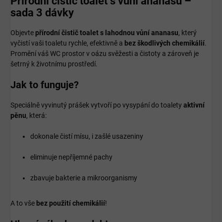
Přírodní čistič toalet s vůní ananasu –
sada 3 dávky
Objevte
přírodní čistič toalet s lahodnou vůní ananasu
, který
vyčistí vaši toaletu rychle, efektivně a
bez škodlivých chemikálií
.
Promění váš WC prostor v oázu svěžesti a čistoty a zároveň je
šetrný k životnímu prostředí.
Jak to funguje?
Speciálně vyvinutý prášek vytvoří po vysypání do toalety
aktivní
pěnu
, která:
dokonale čistí mísu, i zašlé usazeniny
eliminuje nepříjemné pachy
zbavuje bakterie a mikroorganismy
A to vše
bez použití chemikálií
!