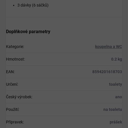
3 dávky (6 sáčků)
Doplňkové parametry
Kategorie
:
koupelna a WC
Hmotnost
:
0.2 kg
EAN
:
8594201618703
Určení
:
toalety
Český výrobek
:
ano
Použití
:
na toaletu
Přípravek
:
prášek