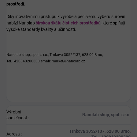
prostředí
.
Díky inovativnímu přístupu k výrobě a pečlivému výběru surovin
nabízí Nanolab
širokou škálu čisticích prostředků
, které splňují
vysoké standardy kvality a účinnosti.
Nanolab shop, spol. s r.o., Trnkova 3052/137, 628 00 Brno,
Tel.+420840200300 email: market@nanolab.cz
Výrobní
Nanolab shop, spol. s r.o.
společnost
:
Trnkova 3052/137, 628 00 Brno,
Adresa
: