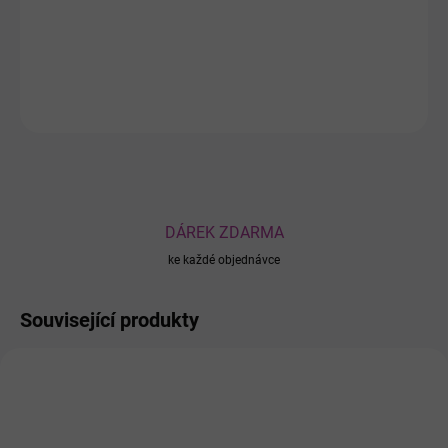
šetrný k životnímu prostředí.
DETAILNÍ INFORMACE
ZEPTAT SE
DÁREK ZDARMA
ke každé objednávce
Související produkty
P00816