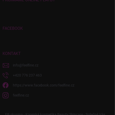
FACEBOOK
KONTAKT
info
@
feelfine.cz
+420 776 237 463
https://www.facebook.com/feelfine.cz
feelfine.cz
FB skupina - Korejská kosmetika Beauty Skincare - Srdečně Vás