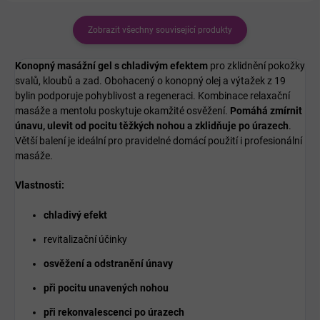
Zobrazit všechny související produkty
Konopný masážní gel s chladivým efektem
pro zklidnění pokožky
svalů, kloubů a zad. Obohacený o konopný olej a výtažek z 19
bylin podporuje pohyblivost a regeneraci. Kombinace relaxační
masáže a mentolu poskytuje okamžité osvěžení.
Pomáhá zmírnit
únavu, ulevit od pocitu těžkých nohou a zklidňuje po úrazech
.
Větší balení je ideální pro pravidelné domácí použití i profesionální
masáže.
Vlastnosti:
chladivý efekt
revitalizační účinky
osvěžení a odstranění únavy
při pocitu unavených nohou
při rekonvalescenci po úrazech