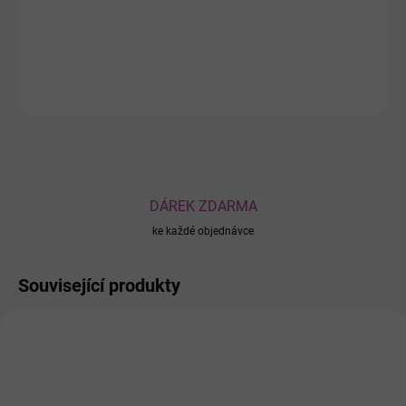
těžkých nohou a zklidňuje po úrazech
.
DETAILNÍ INFORMACE
ZEPTAT SE
DÁREK ZDARMA
ke každé objednávce
Související produkty
486
489