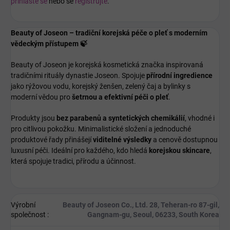
přihlaste se
nebo se
registrujte
.
Beauty of Joseon – tradiční korejská péče o pleť s moderním
vědeckým přístupem 🍃
Beauty of Joseon je korejská kosmetická značka inspirovaná
tradičními rituály dynastie Joseon. Spojuje
přírodní ingredience
jako rýžovou vodu, korejský ženšen, zelený čaj a bylinky s
moderní vědou pro
šetrnou a efektivní péči o pleť
.
Produkty jsou
bez parabenů a syntetických chemikálií
, vhodné i
pro citlivou pokožku. Minimalistické složení a jednoduché
produktové řady přinášejí
viditelné výsledky
a cenově dostupnou
luxusní péči. Ideální pro každého, kdo hledá
korejskou skincare
,
která spojuje tradici, přírodu a účinnost.
Výrobní
Beauty of Joseon Co., Ltd. 28, Teheran-ro 87-gil,
společnost
:
Gangnam-gu, Seoul, 06233, South Korea