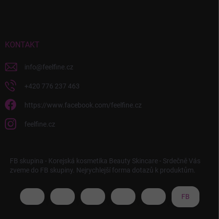
KONTAKT
info
@
feelfine.cz
+420 776 237 463
https://www.facebook.com/feelfine.cz
feelfine.cz
FB skupina - Korejská kosmetika Beauty Skincare - Srdečně Vás
zveme do FB skupiny. Nejrychlejší forma dotazů k produktům.
FB