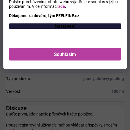
Dalším procházením tohoto webu vyjadřujete souhlas s jejich
používáním.
Více informací
zde
.
Děkujeme za důvěru, tým FEELFINE.cz
Doplňkové parametry
Nastavení
Kategorie
:
Odličování a čištění pleti
Hmotnost
:
0.2 kg
Souhlasím
EAN
:
8809738312872
Typ produktu
:
jemný pleťový peeling
Velikost
:
100 ml
Diskuze
Buďte první, kdo napíše příspěvek k této položce.
Pouze registrovaní uživatelé mohou vkládat příspěvky. Prosím