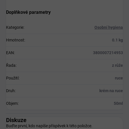
Doplňkové parametry
Kategorie
:
Osobní hygiena
Hmotnost
:
0.1 kg
EAN
:
3800007214953
Řada
:
z růže
Použití
:
ruce
Druh
:
krém na ruce
Objem
:
50ml
Diskuze
Buďte první, kdo napíše příspěvek k této položce.