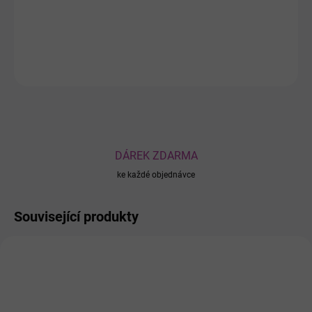
ochranné bariéry pokožky.
DETAILNÍ INFORMACE
ZEPTAT SE
DÁREK ZDARMA
ke každé objednávce
Související produkty
AKCE
897
1077