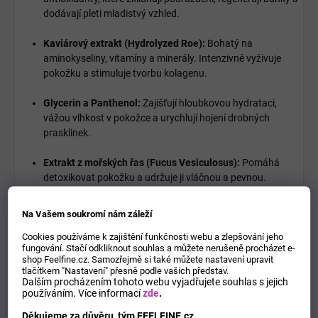
dodávají pleti mladistvý vzhled.
Kaviárový extrakt (Hydrolyzed Roe):
Bohatý na
aminokyseliny, vitamíny a minerály. Intenzivně vyživuje
pokožku a stimuluje tvorbu kolagenu.
Glycerin a Panthenol:
Zajišťují hloubkovou hydrataci,
vážou vlhkost v pokožce a urychlují hojení drobných
prasklinek.
Extrakt z mořských řas (Fucus Vesiculosus):
Pomáhá
detoxikovat pokožku a udržuje ji vláčnou a pevnou.
BEZ PARABENŮ:
Šetrné složení vhodné i pro citlivou
Na Vašem soukromí nám záleží
pokožku.
Cookies používáme k zajištění funkčnosti webu a zlepšování jeho
fungování. Stačí odkliknout souhlas a můžete nerušeně procházet e-
Pro koho je krém vhodný?
shop Feelfine.cz. Samozřejmě si také můžete nastavení upravit
tlačítkem "Nastavení" přesně podle vašich představ.
Dalším procházením tohoto webu vyjadřujete souhlas s jejich
Pro osoby se
suchou a popraskanou pokožkou
rukou.
používáním.
Více informací
zde
.
Děkujeme za důvěru, tým FEELFINE.cz