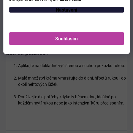
Pro každého, kdo hledá účinnou péči o ruce (prevence
stařeckých skvrn a vrásek).
Nastavení
Pro namáhané ruce vlivem častého mytí, dezinfekce nebo
nepříznivého počasí.
Pro milovníky luxusních květinových vůní.
Souhlasím
Jak se používá?
Aplikujte na důkladně vyčištěnou a suchou pokožku rukou.
Malé množství krému vmasírujte do dlaní, hřbetů rukou i do
okolí nehtových lůžek.
Používejte dle potřeby kdykoliv během dne, ideálně po
každém mytí rukou nebo jako intenzivní kúru před spaním.