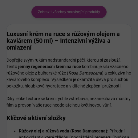
Zobrazit všechny související produkty
Luxusní krém na ruce s růžovým olejem a
kaviárem (50 ml) – Intenzivní výživa a
omlazení
Dopřejte svým rukám nadstandardní péči, kterou si zaslouží.
Tento
jemný regenerační krém na ruce
kombinuje sílu vzácného
růžového oleje z bulharské růže (
Rosa Damascena
) a exkluzivního
kaviárového komplexu. Výsledkem je okamžitá úleva pro suchou
pokožku, hloubková hydratace a viditelné zlepšení pružnosti.
Díky lehké textuře se krém rychle vstřebává, nezanechává mastný
film a provoní vaše ruce neodolatelnou květinovou vůní.
Klíčové aktivní složky
Růžový olej a růžová voda (Rosa Damascena):
Přírodní
antioxidanty, které zklidňují podráždění, regenerují buňky a