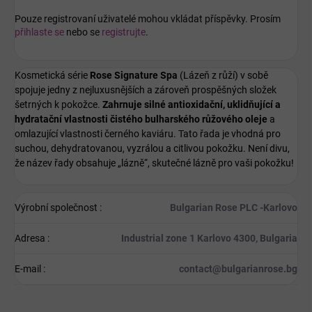
Pouze registrovaní uživatelé mohou vkládat příspěvky. Prosím
přihlaste se
nebo se
registrujte
.
Kosmetická série
Rose Signature Spa
(Lázeň z růží) v sobě
spojuje jedny z nejluxusnějších a zároveň prospěšných složek
šetrných k pokožce.
Zahrnuje silné antioxidační, uklidňující a
hydratační vlastnosti čistého bulharského růžového oleje
a
omlazující vlastnosti černého kaviáru. Tato řada je vhodná pro
suchou, dehydratovanou, vyzrálou a citlivou pokožku. Není divu,
že název řady obsahuje „lázně“, skutečné lázně pro vaši pokožku!
Výrobní společnost
:
Bulgarian Rose PLC -Karlovo
Adresa
:
Industrial zone 1 Karlovo 4300, Bulgaria
E-mail
:
contact@bulgarianrose.bg