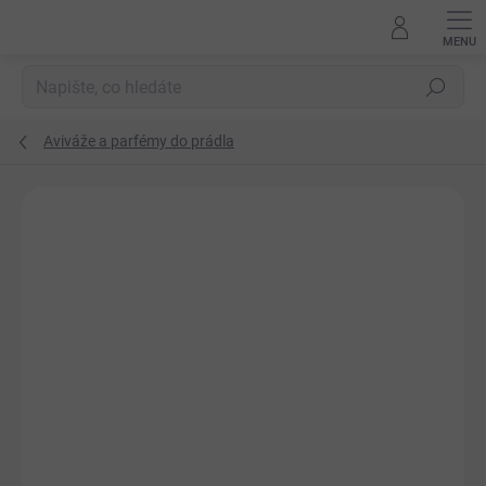
Přejít
na
obsah
Hledat
Aviváže a parfémy do prádla
Podrobnosti hodnocení
Neohodnoceno
ZNAČKA:
FULUAL