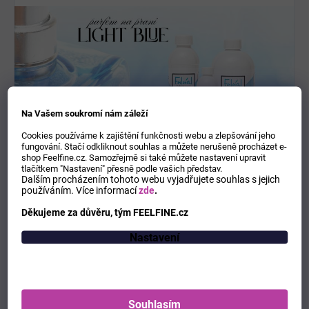
Na Vašem soukromí nám záleží
Cookies používáme k zajištění funkčnosti webu a zlepšování jeho
fungování. Stačí odkliknout souhlas a můžete nerušeně procházet e-
shop Feelfine.cz. Samozřejmě si také můžete nastavení upravit
tlačítkem "Nastavení" přesně podle vašich představ.
Návod k použití
: Použijte víčko jako dávkovač. Nalijte víčko
Dalším procházením tohoto webu vyjadřujete souhlas s jejich
do přihrádky určené pro aviváž. Parfém na praní je nutné před
používáním.
Více informací
zde
.
každým použitím protřepat.
Děkujeme za důvěru, tým FEELFINE.cz
Dávkování: na 4-7kg prádla použijte 5-10ml parfémovaného
oleje na praní. V případě objemu 7-10kg prádla použijte
Nastavení
přiměřené množství navíc. Parfémovaný olej se vlévá pouze
do přihrádky na aviváž, nedávejte dovnitř bubnu, nedávejte
přímo na tkaniny. Ruční praní: použijte víčko jako dávkovač.
Nalijte víčko do 5 litrů vody, během fáze oplachování
Souhlasím
použijte ochranné rukavice. Není určeno k vnitřnímu použití.