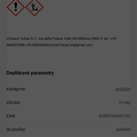
Výrobce: Fulual S.r.l. Via della Pisana 1443, 00163Roma (RM) IT tel.: +39
3493074388 +39 3456965341email:fulual.srl@gmail.com
Doplňkové parametry
Kategorie
:
aviváže
Záruka
:
2 roky
EAN
:
8388766636155
do pračky
:
parfém