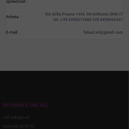
společnost
:
Via della Pisana 1443, 00163Roma (RM) IT
Adresa
:
tel.:+39 3493074388 +39 3456965341
E-mail
:
fulual.srl@gmail.com
Z
á
p
a
t
í
INFORMACE PRO VÁS
Jak nakupovat
Doprava od 59 Kč