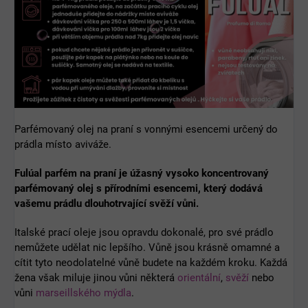
Parfémovaný olej na praní s vonnými esencemi určený do
prádla místo aviváže.
Fulúal parfém na praní je úžasný vysoko koncentrovaný
parfémovaný olej s přírodními esencemi, který dodává
vašemu prádlu dlouhotrvající svěží vůni.
Italské prací oleje jsou opravdu dokonalé, pro své prádlo
nemůžete udělat nic lepšího. Vůně jsou krásně omamné a
cítit tyto neodolatelné vůně budete na každém kroku. Každá
žena však miluje jinou vůni některá
orientální
,
svěží
nebo
vůni
marseillského mýdla
.