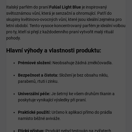
Italský parfém do praní
Fulúal Light Blue
je inspirovaný
světoznámou vůní, která je senzační a ohromující. Patří do
skupiny květinovo-ovocných vůní, které jsou ideální zejména pro
letní období. Tento vysoce koncentrovaný parfém je ideální volbou
pro ty, kteří si přejí z každodenního praní vytvořit malý rituál
pohody.
Hlavní výhody a vlastnosti produktu:
Prémiové složení:
Neobsahuje žádná změkčovadla.
Bezpečnost a čistota:
Složení je bez obsahu niklu,
parabenů, rtuti i zinku.
Univerzální péče:
Je šetrný ke všem druhům tkanin a
poskytuje vynikající výsledky při praní.
Praktické použití:
Určeno k aplikaci přímo do prádla
namísto běžné aviváže.
Etický přístup:
Produkt nebyl testován na zvířatech.