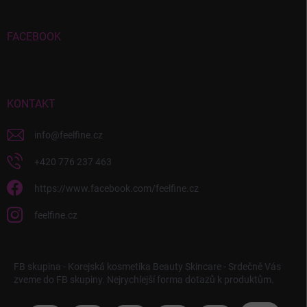
FACEBOOK
KONTAKT
info
@
feelfine.cz
+420 776 237 463
https://www.facebook.com/feelfine.cz
feelfine.cz
FB skupina - Korejská kosmetika Beauty Skincare - Srdečně Vás
zveme do FB skupiny. Nejrychlejší forma dotazů k produktům.