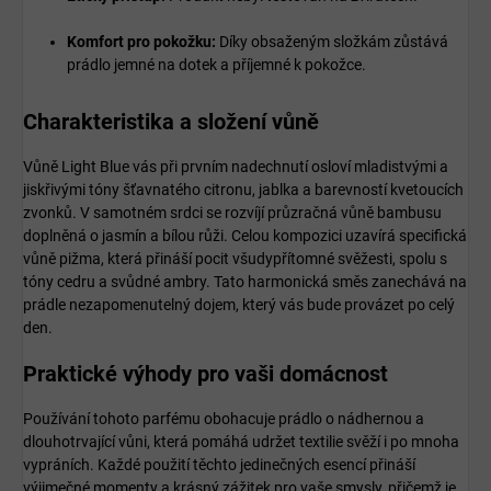
Komfort pro pokožku:
Díky obsaženým složkám zůstává
prádlo jemné na dotek a příjemné k pokožce.
Charakteristika a složení vůně
Vůně Light Blue vás při prvním nadechnutí osloví mladistvými a
jiskřivými tóny šťavnatého citronu, jablka a barevností kvetoucích
zvonků. V samotném srdci se rozvíjí průzračná vůně bambusu
doplněná o jasmín a bílou růži. Celou kompozici uzavírá specifická
vůně pižma, která přináší pocit všudypřítomné svěžesti, spolu s
tóny cedru a svůdné ambry. Tato harmonická směs zanechává na
prádle nezapomenutelný dojem, který vás bude provázet po celý
den.
Praktické výhody pro vaši domácnost
Používání tohoto parfému obohacuje prádlo o nádhernou a
dlouhotrvající vůni, která pomáhá udržet textilie svěží i po mnoha
vypráních. Každé použití těchto jedinečných esencí přináší
výjimečné momenty a krásný zážitek pro vaše smysly, přičemž je