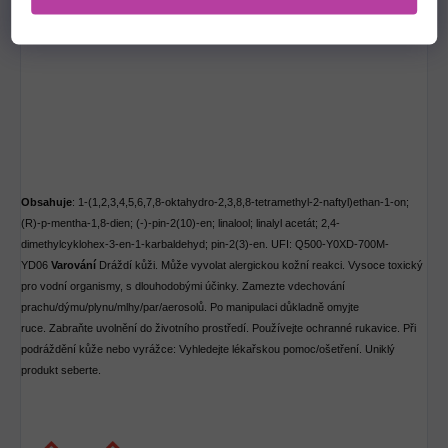
Obsahuje
:
1-(1,2,3,4,5,6,7,8-o
k
tahydro-2,3,8,8-tetramethyl-2-na
ft
yl)ethan-1-on
;
(R)-p-mentha-1,8-die
n;
(-)-pin-2(10)-en
; linalool; linalyl acetát;
2,4-
dimethylcy
k
lohex-3-en-1-
k
arbaldehyd
; p
in-2(3)-en
.
UFI: Q500-Y0XD-700M-
YD06
Varování
Dráždí kůži.
Může vyvolat alergickou kožní reakci.
Vysoce toxický
pro vodní organismy, s dlouhodobými účinky.
Zamezte vdechování
prachu/dýmu/plynu/mlhy/par/aerosolů.
Po manipulaci důkladně omyjte
ruce.
Zabraňte uvolnění do životního prostředí.
Používejte ochranné rukavice.
Při
podráždění kůže nebo vyrážce: Vyhledejte lékařskou pomoc/ošetření.
Uniklý
produkt seberte.