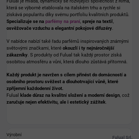
Fulual je mladá, dynamicky se rozvíjející společnost z Říma,
která se výborně etablovala na italském trhu a rychle si
získává popularitu díky svému portfoliu kvalitních produktů.
Specializuje se na
parfémy na praní
,
spreje na texti
l,
osvěžovače vzduchu a elegantní pokojové difuzéry
.
V nabídce nabízí také řadu parfémů inspirovaných známými
světovými značkami, které
okouzlí i ty nejnáročnější
zákazníky
. S produkty od Fulual tak každý prostor získá
osobitou atmosféru a vůni, která dlouho zůstává přítomná.
Každý produkt je navržen s cílem přinést do domácností a
osobního prostoru svěžest a dlouhotrvající vůně, které
zpříjemní každodenní život.
Fulual
klade důraz na kvalitní složení a moderní design
, což
zaručuje nejen efektivitu, ale i estetický zážitek
.
Výrobní
Fulual Srl.