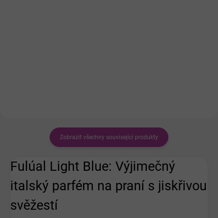
Mýdlové vločky OD BABIČKY jsou
Ekologický prací prostředek, je
výborné do pračky i na ruční
šetrný pokožce, životnímu
praní. Poradí si i s odolnějšími
prostředí a zároveň účinně
skvrnami a jsou účinné již při
odstraní nečistoty a skvrny. Soda
nízkých teplotách.
na praní je ta správná volba.
Zobrazit všechny související produkty
Fulúal Light Blue: Výjimečný
italský parfém na praní s jiskřivou
svěžestí