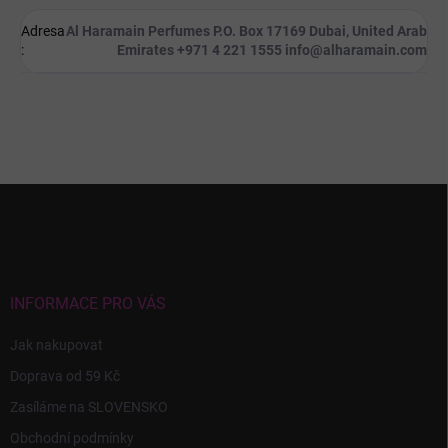
Adresa
Al Haramain Perfumes P.O. Box 17169 Dubai, United Arab
:
Emirates +971 4 221 1555 info@alharamain.com
Z
á
p
a
t
í
INFORMACE PRO VÁS
Jak nakupovat
Doprava od 59 Kč
Zasíláme na SLOVENSKO
Obchodní podmínky