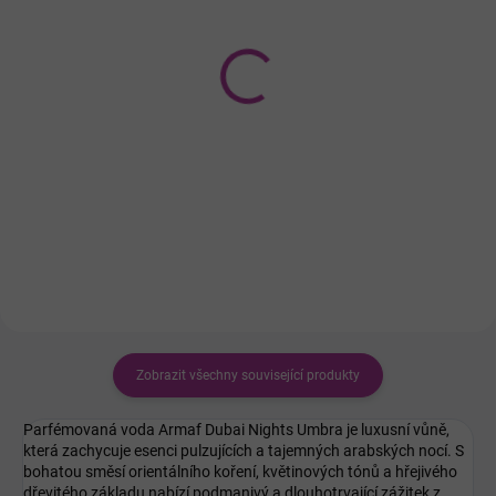
SKLADEM
SKLADEM
Lattafa Asad Bourbon
Lattafa Tameen
parfémovaná voda pro
Collection Musk Wild
muže 100 ml
Vanille parfémovaná
voda pro ženy 100 ml
699 Kč
385 Kč
Měrná
6,99 Kč / 1 ml
Do košíku
cena:
Do košíku
Zobrazit všechny související produkty
Parfémovaná voda Armaf Dubai Nights Umbra je luxusní vůně,
která zachycuje esenci pulzujících a tajemných arabských nocí. S
bohatou směsí orientálního koření, květinových tónů a hřejivého
dřevitého základu nabízí podmanivý a dlouhotrvající zážitek z