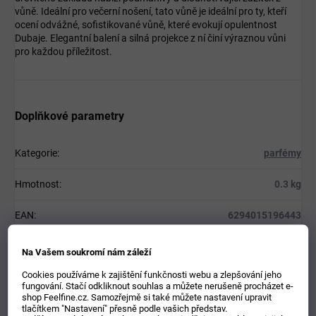
vůně. Ideální pro večerní nošení, tato vůně je ideální pro ty, kteří
ocení odvážné, sofistikované vůně, které evokují opulentnost
Dubaje. Elegantní balení a silná projekce z ní činí výraznou vůni
pro každou příležitost.
Doplňkové parametry
Kategorie
:
parfémy
Hmotnost
:
0.3 kg
EAN
:
6294015196443
Typ produktu
:
parfémovaná voda
Na Vašem soukromí nám záleží
Cookies používáme k zajištění funkčnosti webu a zlepšování jeho
Určení
:
unisex
fungování. Stačí odkliknout souhlas a můžete nerušeně procházet e-
shop Feelfine.cz. Samozřejmě si také můžete nastavení upravit
Velikost
:
100 ml
tlačítkem "Nastavení" přesně podle vašich představ.