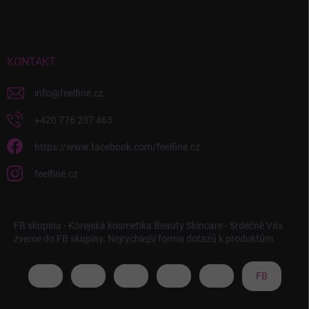
KONTAKT
info
@
feelfine.cz
+420 776 237 463
https://www.facebook.com/feelfine.cz
feelfine.cz
FB skupina - Korejská kosmetika Beauty Skincare - Srdečně Vás
zveme do FB skupiny. Nejrychlejší forma dotazů k produktům.
FB