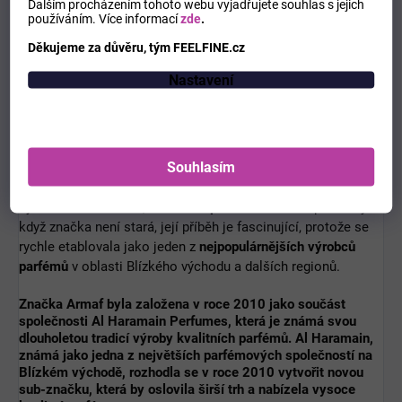
Dalším procházením tohoto webu vyjadřujete souhlas s jejich
používáním.
Více informací
zde
.
Diskuze
Děkujeme za důvěru, tým FEELFINE.cz
Buďte první, kdo napíše příspěvek k této položce.
Nastavení
Pouze registrovaní uživatelé mohou vkládat příspěvky. Prosím
přihlaste se
nebo se
registrujte
.
Souhlasím
Armaf
je renomovaná parfémová značka, která vznikla v
Dubaji
, ve Spojených arabských emirátech, a stala se
symbolem kvalitních,
luxusních parfémů
za dostupné ceny. I
když značka není stará, její příběh je fascinující, protože se
rychle etablovala jako jeden z
nejpopulárnějších výrobců
parfémů
v oblasti Blízkého východu a dalších regionů.
Značka Armaf byla založena v roce
2010
jako součást
společnosti
Al Haramain Perfumes
, která je známá svou
dlouholetou tradicí výroby kvalitních parfémů. Al Haramain,
známá jako jedna z největších parfémových společností na
Blízkém východě, rozhodla se v roce 2010 vytvořit novou
sub-značku, která by oslovila širší trh a nabízela
vysoce