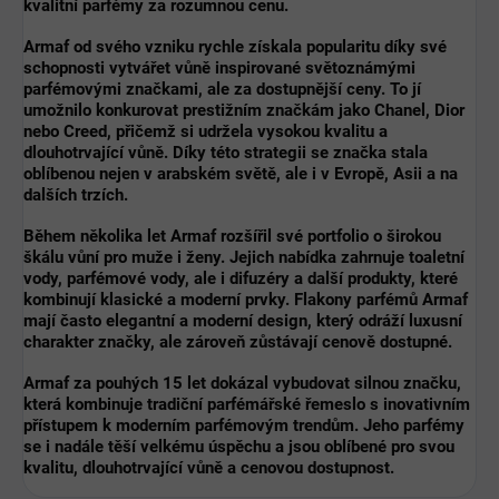
kvalitní parfémy za rozumnou cenu
.
Armaf od svého vzniku rychle získala popularitu díky
své
schopnosti vytvářet vůně inspirované světoznámými
parfémovými značkami
, ale za
dostupnější ceny
. To jí
umožnilo konkurovat prestižním značkám jako Chanel, Dior
nebo Creed, přičemž si udržela
vysokou kvalitu a
dlouhotrvající vůně
. Díky této strategii se značka stala
oblíbenou nejen v arabském světě, ale i v Evropě, Asii a na
dalších trzích.
Během několika let Armaf rozšířil své portfolio o
širokou
škálu vůní
pro muže i ženy. Jejich nabídka zahrnuje
toaletní
vody, parfémové vody, ale i difuzéry a další produkty
, které
kombinují
klasické a moderní prvky
. Flakony parfémů Armaf
mají často elegantní a moderní design, který odráží
luxusní
charakter
značky, ale zároveň zůstávají cenově dostupné.
Armaf
za pouhých 15 let dokázal vybudovat
silnou značku
,
která kombinuje
tradiční parfémářské řemeslo
s
inovativním
přístupem
k moderním parfémovým trendům. Jeho parfémy
se i nadále těší velkému úspěchu a jsou oblíbené pro svou
kvalitu, dlouhotrvající vůně a cenovou dostupnost
.