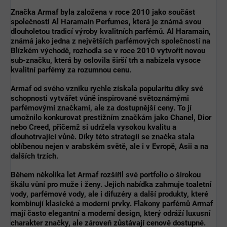
Značka Armaf byla založena v roce
2010
jako součást
společnosti
Al Haramain Perfumes
, která je známá svou
dlouholetou tradicí výroby kvalitních parfémů. Al Haramain,
známá jako jedna z největších parfémových společností na
Blízkém východě, rozhodla se v roce 2010 vytvořit novou
sub-značku, která by oslovila širší trh a nabízela
vysoce
kvalitní parfémy za rozumnou cenu
.
Armaf od svého vzniku rychle získala popularitu díky
své
schopnosti vytvářet vůně inspirované světoznámými
parfémovými značkami
, ale za
dostupnější ceny
. To jí
umožnilo konkurovat prestižním značkám jako Chanel, Dior
nebo Creed, přičemž si udržela
vysokou kvalitu a
dlouhotrvající vůně
. Díky této strategii se značka stala
oblíbenou nejen v arabském světě, ale i v Evropě, Asii a na
dalších trzích.
Během několika let Armaf rozšířil své portfolio o
širokou
škálu vůní
pro muže i ženy. Jejich nabídka zahrnuje
toaletní
vody, parfémové vody, ale i difuzéry a další produkty
, které
kombinují
klasické a moderní prvky
. Flakony parfémů Armaf
mají často elegantní a moderní design, který odráží
luxusní
charakter
značky, ale zároveň zůstávají cenově dostupné.