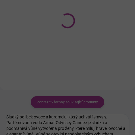
ODESÍLÁME DO 3 PRAC.DNŮ
ODESÍLÁME DO 3 PRAC.DNŮ
Lattafa Qaa'ed
Armaf Club De Nuit
parfémovaná voda
Women parfémovaná
unisex 100 ml
voda pro ženy 200 ml
463 Kč
1 070 Kč
Do košíku
Do košíku
Zobrazit všechny související produkty
Sladký polibek ovoce a karamelu, který uchvátí smysly.
Parfémovaná voda Armaf Odyssey Candee je sladká a
podmanivá vůně vytvořená pro ženy, které milují hravé, ovocné a
elegantní vůně. Vůně se otevírá neodolatelným výbuchem