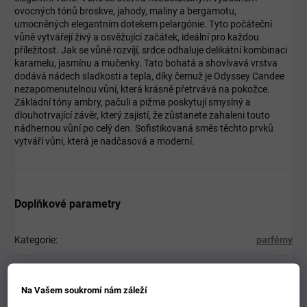
ovocných tónů broskve, jahody, maliny a bergamotu,
umocněných elegantním dotekem pelargónie. Tyto počáteční
vůně vytvářejí živý a osvěžující začátek, ideální pro každou
příležitost. Jak se vůně rozvíjí, srdce odhaluje delikátní kombinaci
karamelu, jasmínu a mučenky. Tato bohatá a shovívavá vrstva
dodává nádech sladkosti a tepla, díky čemuž je Odyssey Candee
nezapomenutelnou vůní, která krásně přetrvává na pokožce.
Základní tóny ambry, pačuli a pižma poskytují smyslný a
dlouhotrvající závěr, který zajistí, že zůstanete zahaleni touto
nádhernou vůní po celý den. Sofistikovaná směs těchto prvků
vytváří vůni, která je nadčasová a moderní.
Doplňkové parametry
Kategorie
:
parfémy
Hmotnost
:
0.3 kg
Na Vašem soukromí nám záleží
EAN
:
6294015188622