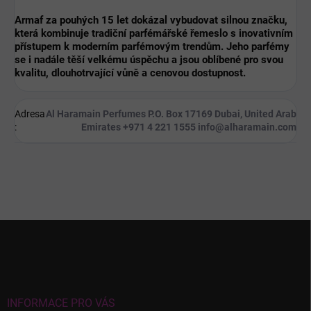
Armaf
za pouhých 15 let dokázal vybudovat
silnou značku
,
která kombinuje
tradiční parfémářské řemeslo
s
inovativním
přístupem
k moderním parfémovým trendům. Jeho parfémy
se i nadále těší velkému úspěchu a jsou oblíbené pro svou
kvalitu, dlouhotrvající vůně a cenovou dostupnost
.
Adresa
Al Haramain Perfumes P.O. Box 17169 Dubai, United Arab
:
Emirates +971 4 221 1555 info@alharamain.com
Z
á
p
a
t
í
INFORMACE PRO VÁS