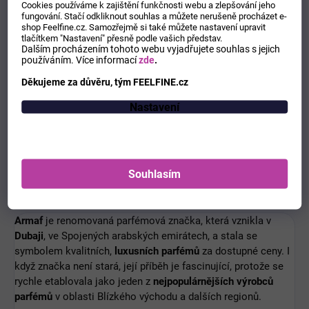
Cookies používáme k zajištění funkčnosti webu a zlepšování jeho
fungování. Stačí odkliknout souhlas a můžete nerušeně procházet e-
Typ produktu
:
parfémovaná voda
shop Feelfine.cz. Samozřejmě si také můžete nastavení upravit
tlačítkem "Nastavení" přesně podle vašich představ.
Dalším procházením tohoto webu vyjadřujete souhlas s jejich
Určení
:
pro ženy
používáním.
Více informací
zde
.
Děkujeme za důvěru, tým FEELFINE.cz
Velikost
:
100 ml
Nastavení
Diskuze
Buďte první, kdo napíše příspěvek k této položce.
Pouze registrovaní uživatelé mohou vkládat příspěvky. Prosím
Souhlasím
přihlaste se
nebo se
registrujte
.
Armaf
je renomovaná parfémová značka, která vznikla v
Dubaji
, ve Spojených arabských emirátech, a stala se
symbolem kvalitních,
luxusních parfémů
za dostupné ceny. I
když značka není stará, její příběh je fascinující, protože se
rychle etablovala jako jeden z
nejpopulárnějších výrobců
parfémů
v oblasti Blízkého východu a dalších regionů.