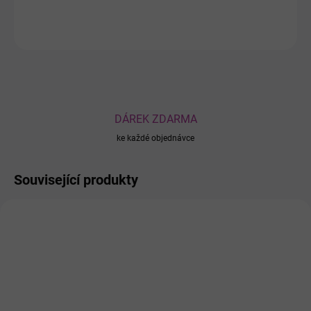
ZEPTAT SE
DÁREK ZDARMA
ke každé objednávce
Související produkty
0227155
0217232