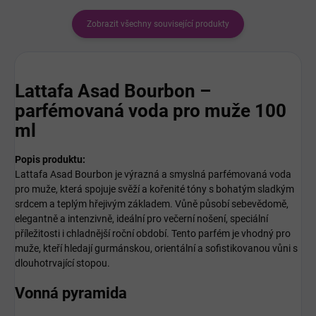
Zobrazit všechny související produkty
Lattafa Asad Bourbon –
parfémovaná voda pro muže 100
ml
Popis produktu:
Lattafa Asad Bourbon je výrazná a smyslná parfémovaná voda
pro muže, která spojuje svěží a kořenité tóny s bohatým sladkým
srdcem a teplým hřejivým základem. Vůně působí sebevědomě,
elegantně a intenzivně, ideální pro večerní nošení, speciální
příležitosti i chladnější roční období. Tento parfém je vhodný pro
muže, kteří hledají gurmánskou, orientální a sofistikovanou vůni s
dlouhotrvající stopou.
Vonná pyramida