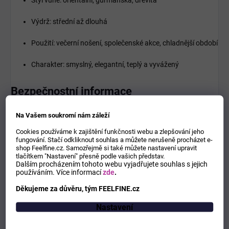
Výdrž: střední až dlouhá
Použití: večerní nošení, společenské akce, chladnější období
Charakter: smyslný, elegantní, teplý a vyvážený
Bezpečnostní informace
Hořlavý produkt – uchovávejte mimo dosah ohně,
Na Vašem soukromí nám záleží
vysokých teplot a přímého slunečního světla.
Cookies používáme k zajištění funkčnosti webu a zlepšování jeho
fungování. Stačí odkliknout souhlas a můžete nerušeně procházet e-
Nepoužívejte na podrážděnou nebo poškozenou pokožku.
shop Feelfine.cz. Samozřejmě si také můžete nastavení upravit
tlačítkem "Nastavení" přesně podle vašich představ.
Dalším procházením tohoto webu vyjadřujete souhlas s jejich
Vyhněte se kontaktu s očima.
používáním.
Více informací
zde
.
Pouze pro vnější použití.
Děkujeme za důvěru, tým FEELFINE.cz
Nastavení
Uchovávejte mimo dosah dětí.