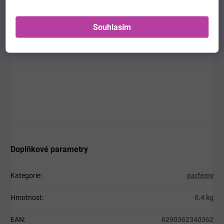
Doba spotřeby po otevření (PAO): obvykle
36 měsíců
,
značená ikonou otevřeného kelímku na obalu
Souhlasím
Doplňkové parametry
Kategorie
:
parfémy
Hmotnost
:
0.4 kg
EAN
:
6290362340362