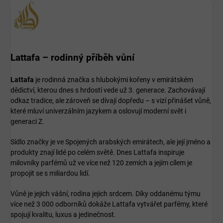
Lattafa – rodinný příběh vůní
Lattafa
je rodinná značka s hlubokými kořeny v emirátském
dědictví, kterou dnes s hrdostí vede už 3. generace. Zachovávají
odkaz tradice, ale zároveň se dívají dopředu – s vizí přinášet vůně,
které mluví univerzálním jazykem a oslovují moderní svět i
generaci Z.
Sídlo značky je ve Spojených arabských emirátech, ale její jméno a
produkty znají lidé po celém světě. Dnes Lattafa inspiruje
milovníky parfémů už ve více než 120 zemích a jejím cílem je
propojit se s miliardou lidí.
Vůně je jejich vášní, rodina jejich srdcem. Díky oddanému týmu
více než 3 000 odborníků dokáže Lattafa vytvářet parfémy, které
spojují kvalitu, luxus a jedinečnost.