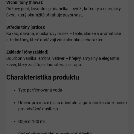
Vrchní tóny (hlava):
Růžový pepř, levandule, mirabelka – svěží, kořenitý a energický
úvod, který okamžitě přitahuje pozornost.
Střední tóny (srdce):
Kakao, davana, muškátový oříšek – teplé, sladké a aromatické
střední tóny, které dodávají vůni hloubku a charakter.
Základní tóny (základ):
Bourbon vanilka, ambra, vetiver – hřejivý, smyslný a elegantní
závěr, který zajišťuje dlouhotrvající stopu.
Charakteristika produktu
Typ: parfémovaná voda
Určení: pro muže (silná orientální a gurmánská vůně, unisex
pro odvážné nositele)
Objem: 100 ml
Styl vůně: orientální, gurmánská, dřevitá