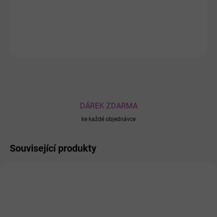
DETAILNÍ INFORMACE
ZEPTAT SE
DÁREK ZDARMA
ke každé objednávce
Související produkty
BESTSELLER
1050
14376