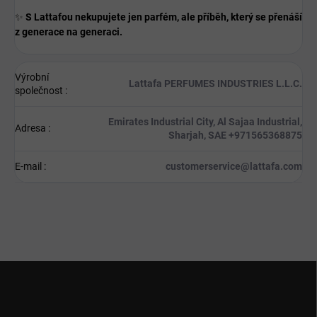
✨
S Lattafou nekupujete jen parfém, ale příběh, který se přenáší
z generace na generaci.
Výrobní
Lattafa PERFUMES INDUSTRIES L.L.C.
společnost
:
Emirates Industrial City, Al Sajaa Industrial,
Adresa
:
Sharjah, SAE +971565368875
E-mail
:
customerservice@lattafa.com
Z
á
p
a