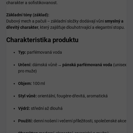
charakter a sofistikovanost.
Základní tóny (základ):
Dubový mech a pačuli – základní složky dodávají vůni
smyslný a
dřevitý charakter
, který zajišťuje dlouhotrvající a elegantní stopu.
Charakteristika produktu
Typ:
parfémovaná voda
Určení:
dámská vůně →
pánská parfémovaná voda
(unisex
pro muže)
Objem:
100 ml
Styl vůně:
orientální, fougère‑dřevitá, aromatická
Výdrž:
střední až dlouhá
Použití:
denní nošení i večerní příležitosti, společenské akce