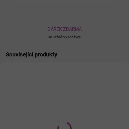
DÁREK ZDARMA
ke každé objednávce
Související produkty
AKCE
0226037
0222865
SKLADEM
ODESÍLÁME DO 3 PRAC.DNŮ
Lattafa Oud Mood
Lattafa Maahir Legacy
Reminiscence
parfémovaná voda