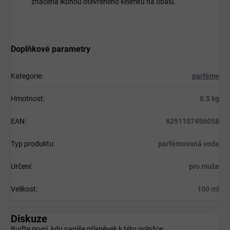
značená ikonou otevřeného kelímku na obalu.
Doplňkové parametry
Kategorie
:
parfémy
Hmotnost
:
0.5 kg
EAN
:
6291107456058
Typ produktu
:
parfémovaná voda
Určení
:
pro muže
Velikost
:
100 ml
Diskuze
Buďte první, kdo napíše příspěvek k této položce.