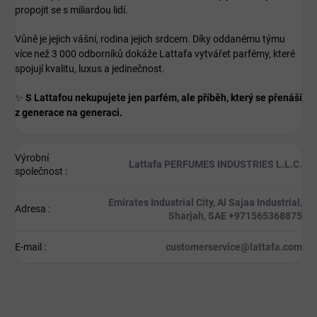
propojit se s miliardou lidí.
Vůně je jejich vášní, rodina jejich srdcem. Díky oddanému týmu
více než 3 000 odborníků dokáže Lattafa vytvářet parfémy, které
spojují kvalitu, luxus a jedinečnost.
✨
S Lattafou nekupujete jen parfém, ale příběh, který se přenáší
z generace na generaci.
Výrobní
Lattafa PERFUMES INDUSTRIES L.L.C.
společnost
:
Emirates Industrial City, Al Sajaa Industrial,
Adresa
:
Sharjah, SAE +971565368875
E-mail
:
customerservice@lattafa.com