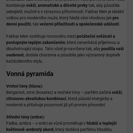
kombinuje
svěží, aromatické a dřevité prvky
tak, aby působila
sebejistě, mužně a s výraznou přítomností. Fakhar Men je ideální
volbou pro moderního muže, který hledá vůni vhodnou jak
pro
denní použití
, tak
večerní příležitosti a společenské události
.
Fakhar Men vystihuje rovnováhu mezi
počáteční svěžestí a
postupným teplým zakončením
, které zanechává příjemnou a
dlouhotrvající stopu. Tato vůně je navržena tak, aby
posílila vaši
osobnost
, dodala charisma a působila jako významný doplněk
každodenního stylu.
Vonná pyramida
Vrchní tóny (hlava):
Bergamot, orris (kosatec) a mořské tóny – parfém začíná
svěží,
citrusovo‑akvatickou kombinací
, která působí energicky a
moderně a přitahuje pozornost již při prvním přivonění.
Střední tóny (srdce):
Fialka, ambra – v srdci se vůně proměňuje v
hlubší a teplejší
květinově‑ambratý akord
, který dodává parfému hloubku,