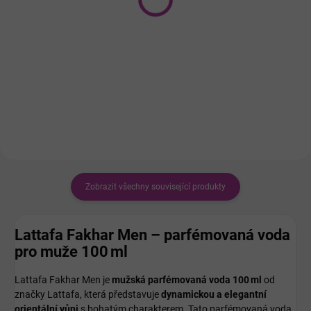
parfémovaná voda
unisex 100 ml
unisex 100 ml
339 Kč
672 Kč
Do košíku
Do košíku
Zobrazit všechny související produkty
Lattafa Fakhar Men
– parfémovaná voda
pro muže 100 ml
Lattafa Fakhar Men je
mužská parfémovaná voda 100 ml
od
značky Lattafa, která představuje
dynamickou a elegantní
orientální vůni
s bohatým charakterem. Tato parfémovaná voda