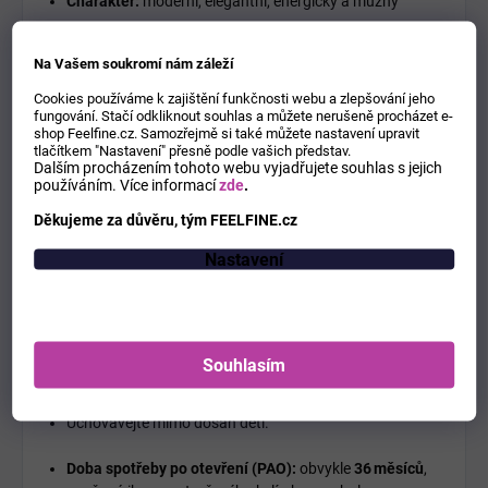
Charakter:
moderní, elegantní, energický a mužný
Lattafa Fakhar Men je parfém, který nabízí
harmonickou
Na Vašem soukromí nám záleží
kombinaci svěžích a teplých tónů
, což z něj dělá univerzální vůni
Cookies používáme k zajištění funkčnosti webu a zlepšování jeho
vhodnou jak pro teplé jarní a letní dny, tak i pro chladnější období,
fungování. Stačí odkliknout souhlas a můžete nerušeně procházet e-
kdy jeho charakter vystoupí nejvíce.
shop Feelfine.cz. Samozřejmě si také můžete nastavení upravit
tlačítkem "Nastavení" přesně podle vašich představ.
Bezpečnostní informace
Dalším procházením tohoto webu vyjadřujete souhlas s jejich
používáním.
Více informací
zde
.
Hořlavý produkt – uchovávejte mimo dosah ohně a
Děkujeme za důvěru, tým FEELFINE.cz
vysokých teplot.
Nastavení
Nepoužívejte na podrážděnou nebo poškozenou pokožku.
Vyhněte se kontaktu s očima.
Souhlasím
Pouze pro vnější použití.
Uchovávejte mimo dosah dětí.
Doba spotřeby po otevření (PAO):
obvykle
36 měsíců
,