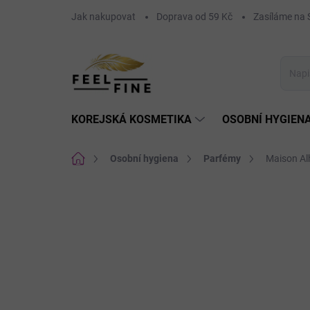
Přejít
Jak nakupovat
Doprava od 59 Kč
Zasíláme n
na
obsah
KOREJSKÁ KOSMETIKA
OSOBNÍ HYGIEN
Domů
Osobní hygiena
Parfémy
Maison Al
Neohodnoceno
Podrobnosti hodnoce
AKCE