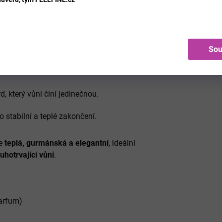
sladkou, oříškovou hloubku.
tenzitu vůně.
Sou
ni sladkost a hebkost.
, který vůni činí jedinečnou.
o stabilní a teplé zakončení.
je
teplá, gurmánská a elegantní
, ideální
uhotrvající vůni
.
arfum)