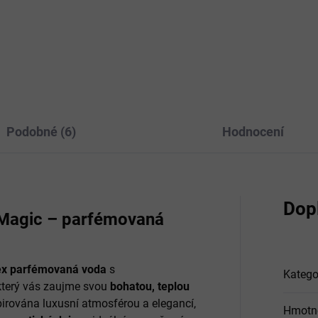
inolem a kolagenem od
péči o pleť s rozšířenými póry,
ejské značky MEDI-PEEL je
nadměrnou mastnotou a
ženo pro intenzivní anti-
nerovnoměrnou texturou. Dík
g péči. Kombinuje sílu
jedinečné kombinaci exozomů
nolu, kolagenu a peptidů,
spikulí pomáhá stahovat póry,
é...
Podobné (6)
Hodnocení
Dop
Magic
– parfémovaná
ex parfémovaná voda
s
Katego
 který vás zaujme svou
bohatou, teplou
pirována luxusní atmosférou a elegancí,
Hmotn