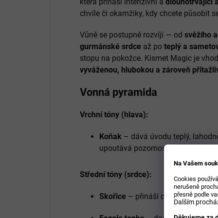
která přináší intenzivní a
dlouhotrvající
chvíle či okamžiky, kdy chcete působit
Vůně se postupně rozvíjí — od
svěžího 
gurmánské srdce
až po
teplý a sameto
stopu na pokožce. Kismet Magic je vhodn
vyváženou, hlubokou a zároveň přitažli
Vonná pyramida
Vrchní tóny (hlava):
Koňak
– dává úvodu teplý, lahodn
upoutává pozornost.
Na Vašem souk
Střední tóny (srdce):
Cookies používá
nerušeně prochá
přesně podle va
Skořice
– přináší charakteristicko
Dalším procház
Děkujeme za d