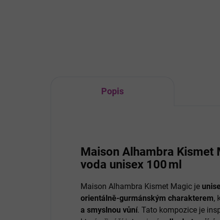
ideální společník na cesty. Díky
ret
vakuové izolaci udrží nápoje
kor
chladné až po dobu 14 hodin.
navr
agin
reti
kter
Popis
Maison Alhambra Kismet 
voda unisex 100 ml
Maison Alhambra Kismet Magic je
unis
orientálně‑gurmánským charakterem
,
a smyslnou vůní
. Tato kompozice je ins