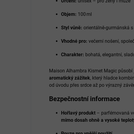
Určení:
unisex – pro ženy i muže
Objem:
100 ml
Styl vůně:
orientálně‑gurmánská s 
Vhodné pro:
večerní nošení, spole
Charakter:
bohatá, elegantní, slad
Maison Alhambra Kismet Magic působí
aromatický zážitek
, který hladce kombi
od úvodu přes srdce až po výrazný závěr
Bezpečnostní informace
Hořlavý produkt
– parfémovaná vo
mimo dosah ohně a vysoké teplot
Pouze pro vnější použití.