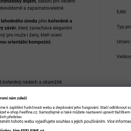
 aromatický dojem
, ideální pro večerní
 sebevědomě a zapamatovatelně.
EAN
:
a lahodného úvodu
přes
kořeněné a
Typ pr
vý závěr
, který zanechává elegantní
ý pro muže i ženy, kteří ocení
Určení
:
vou orientální kompozici
.
Velikos
ě kořeněný nádech a okamžitě
romí nám záleží
me k zajištění funkčnosti webu a zlepšování jeho fungování. Stačí odkliknout 
zet e-shop Feelfine.cz. Samozřejmě si také můžete nastavení upravit tlačítkem
šich představ.
u teplou kořeněnou složku.
ením tohoto webu vyjadřujete souhlas s jejich používáním.
Více informac
ůvěru, tým FEELFINE.cz