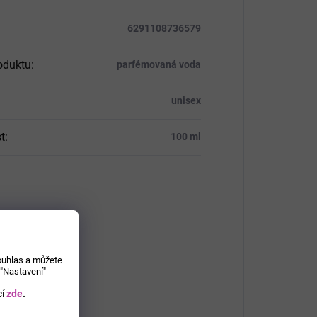
6291108736579
oduktu
:
parfémovaná voda
unisex
t
:
100 ml
souhlas a můžete
 "Nastavení"
í
zde
.