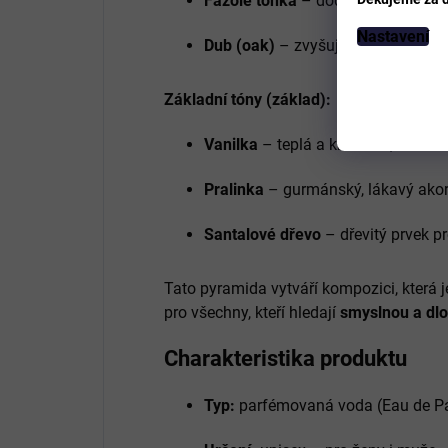
Fazole tonka
– dodává vůni jemně 
Nastavení
Dub (oak)
– zvyšuje strukturu a in
Základní tóny (základ):
Vanilka
– teplá a krémová, dává vů
Pralinka
– gurmánský, lákavý akord
Santalové dřevo
– dřevitý prvek pr
Tato pyramida vytváří kompozici, která 
pro všechny, kteří hledají
smyslnou a dlo
Charakteristika produktu
Typ:
parfémovaná voda (Eau de P