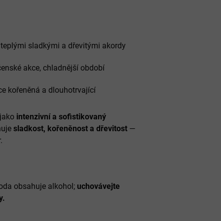
teplými sladkými a dřevitými akordy
čenské akce, chladnější období
ce kořeněná a dlouhotrvající
 jako
intenzivní a sofistikovaný
nuje
sladkost, kořeněnost a dřevitost
—
.
da obsahuje alkohol;
uchovávejte
y.