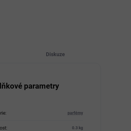
náplasti s obsahem zlata, peptidů
a kolagenu, které hydratují,
vyživují a zpevňují pokožku kolem
y
očí, redukují jemné...
 a
...
Diskuze
lňkové parametry
rie
:
parfémy
ost
:
0.3 kg