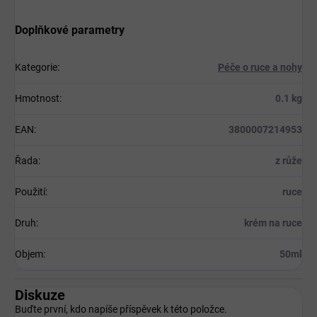
Doplňkové parametry
Kategorie
:
Péče o ruce a nohy
Hmotnost
:
0.1 kg
EAN
:
3800007214953
Řada
:
z růže
Použití
:
ruce
Druh
:
krém na ruce
Objem
:
50ml
Diskuze
Buďte první, kdo napíše příspěvek k této položce.