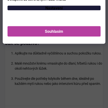
Pro každého, kdo hledá účinnou péči o ruce (prevence
stařeckých skvrn a vrásek).
Nastavení
Pro namáhané ruce vlivem častého mytí, dezinfekce nebo
nepříznivého počasí.
Pro milovníky luxusních květinových vůní.
Souhlasím
Jak se používá?
Aplikujte na důkladně vyčištěnou a suchou pokožku rukou.
Malé množství krému vmasírujte do dlaní, hřbetů rukou i do
okolí nehtových lůžek.
Používejte dle potřeby kdykoliv během dne, ideálně po
každém mytí rukou nebo jako intenzivní kúru před spaním.