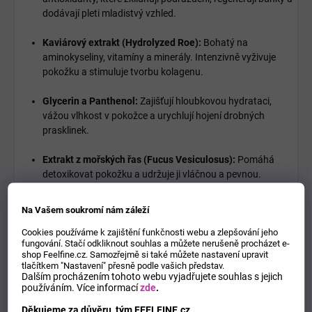
dodávají pleti mladistvý vzhled.
Kaviárový extrakt (Hydrolyzed Roe):
Bohatý na
aminokyseliny, vitamíny a minerály. Intenzivně vyživuje
pokožku a stimuluje tvorbu kolagenu.
Glycerin a Panthenol:
Zajišťují hloubkovou hydrataci,
vážou vlhkost v pokožce a urychlují hojení drobných
prasklinek.
Extrakt z mořských řas (Fucus Vesiculosus):
Pomáhá
detoxikovat pokožku a udržuje ji vláčnou a pevnou.
BEZ PARABENŮ:
Šetrné složení vhodné i pro citlivou
Na Vašem soukromí nám záleží
pokožku.
Cookies používáme k zajištění funkčnosti webu a zlepšování jeho
fungování. Stačí odkliknout souhlas a můžete nerušeně procházet e-
Pro koho je krém vhodný?
shop Feelfine.cz. Samozřejmě si také můžete nastavení upravit
tlačítkem "Nastavení" přesně podle vašich představ.
Dalším procházením tohoto webu vyjadřujete souhlas s jejich
Pro osoby se
suchou a popraskanou pokožkou
rukou.
používáním.
Více informací
zde
.
Děkujeme za důvěru, tým FEELFINE.cz