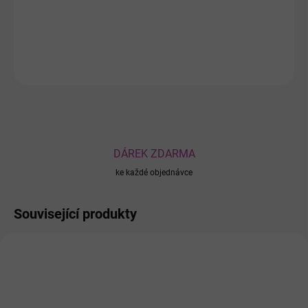
ochranné bariéry pokožky.
DETAILNÍ INFORMACE
ZEPTAT SE
DÁREK ZDARMA
ke každé objednávce
Související produkty
AKCE
897
1077