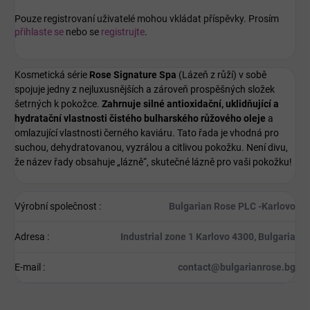
Pouze registrovaní uživatelé mohou vkládat příspěvky. Prosím
přihlaste se
nebo se
registrujte
.
Kosmetická série
Rose Signature Spa
(Lázeň z růží) v sobě
spojuje jedny z nejluxusnějších a zároveň prospěšných složek
šetrných k pokožce.
Zahrnuje silné antioxidační, uklidňující a
hydratační vlastnosti čistého bulharského růžového oleje
a
omlazující vlastnosti černého kaviáru. Tato řada je vhodná pro
suchou, dehydratovanou, vyzrálou a citlivou pokožku. Není divu,
že název řady obsahuje „lázně“, skutečné lázně pro vaši pokožku!
Výrobní společnost
:
Bulgarian Rose PLC -Karlovo
Adresa
:
Industrial zone 1 Karlovo 4300, Bulgaria
E-mail
:
contact@bulgarianrose.bg