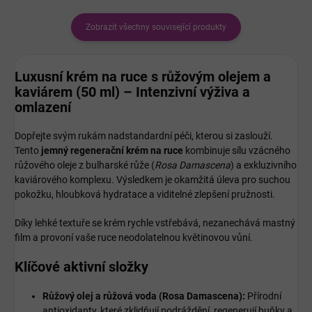
Zobrazit všechny související produkty
Luxusní krém na ruce s růžovým olejem a
kaviárem (50 ml) – Intenzivní výživa a
omlazení
Dopřejte svým rukám nadstandardní péči, kterou si zaslouží.
Tento
jemný regenerační krém na ruce
kombinuje sílu vzácného
růžového oleje z bulharské růže (
Rosa Damascena
) a exkluzivního
kaviárového komplexu. Výsledkem je okamžitá úleva pro suchou
pokožku, hloubková hydratace a viditelné zlepšení pružnosti.
Díky lehké textuře se krém rychle vstřebává, nezanechává mastný
film a provoní vaše ruce neodolatelnou květinovou vůní.
Klíčové aktivní složky
Růžový olej a růžová voda (Rosa Damascena):
Přírodní
antioxidanty, které zklidňují podráždění, regenerují buňky a