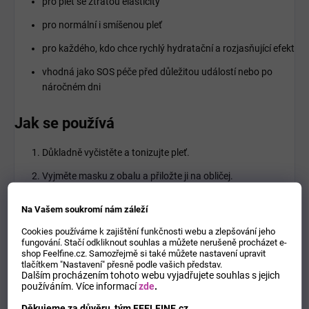
pro pleť se ztrátou elasticity
pro normální i smíšenou pleť
pro každého, kdo chce rychlý hydratační a rozjasňující efekt
vhodná jako SOS péče před důležitou událostí nebo po
náročném dni
Jak se používá
Důkladně vyčistěte a tonizujte pleť.
Vyjměte masku z obalu a přiložte ji na obličej.
Nechte působit 10–20 minut.
Na Vašem soukromí nám záleží
Poté masku sejměte a zbylou esenci jemně vklepejte do
Cookies používáme k zajištění funkčnosti webu a zlepšování jeho
pokožky.
fungování. Stačí odkliknout souhlas a můžete nerušeně procházet e-
shop Feelfine.cz. Samozřejmě si také můžete nastavení upravit
Neoplachujte. Pokračujte běžným krémem, pokud je
tlačítkem "Nastavení" přesně podle vašich představ.
Dalším procházením tohoto webu vyjadřujete souhlas s jejich
potřeba.
používáním.
Více informací
zde
.
Děkujeme za důvěru, tým FEELFINE.cz