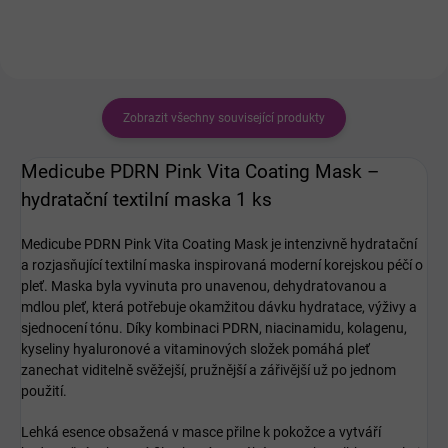
spikulí pomáhá stahovat póry,...
Zobrazit všechny související produkty
Medicube PDRN Pink Vita Coating Mask –
hydratační textilní maska 1 ks
Medicube
PDRN Pink Vita Coating Mask je intenzivně hydratační
a rozjasňující textilní maska inspirovaná moderní korejskou péčí o
pleť. Maska byla vyvinuta pro unavenou, dehydratovanou a
mdlou pleť, která potřebuje okamžitou dávku hydratace, výživy a
sjednocení tónu. Díky kombinaci PDRN, niacinamidu, kolagenu,
kyseliny hyaluronové a vitaminových složek pomáhá pleť
zanechat viditelně svěžejší, pružnější a zářivější už po jednom
použití.
Lehká esence obsažená v masce přilne k pokožce a vytváří