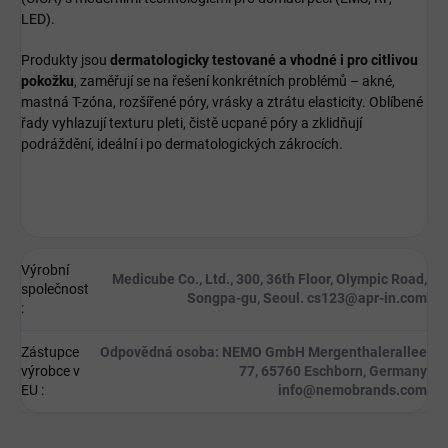
LED).
Produkty jsou
dermatologicky testované a vhodné i pro citlivou
pokožku
, zaměřují se na řešení konkrétních problémů – akné,
mastná T-zóna, rozšířené póry, vrásky a ztrátu elasticity. Oblíbené
řady vyhlazují texturu pleti, čistě ucpané póry a zklidňují
podráždění, ideální i po dermatologických zákrocích.
Výrobní
Medicube Co., Ltd., 300, 36th Floor, Olympic Road,
společnost
Songpa-gu, Seoul. cs123@apr-in.com
:
Zástupce
Odpovědná osoba: NEMO GmbH Mergenthalerallee
výrobce v
77, 65760 Eschborn, Germany
EU
:
info@nemobrands.com