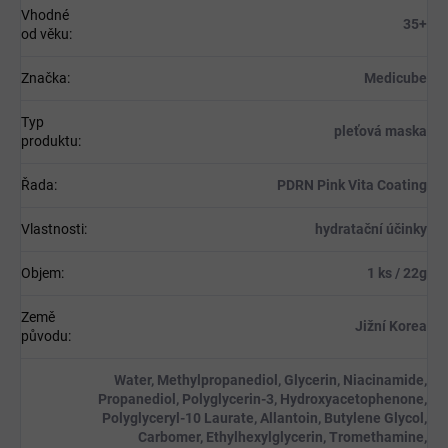
Vhodné
35+
od věku
:
Značka
:
Medicube
Typ
pleťová maska
produktu
:
Řada
:
PDRN Pink Vita Coating
Vlastnosti
:
hydratační účinky
Objem
:
1 ks / 22g
Země
Jižní Korea
původu
:
Water, Methylpropanediol, Glycerin, Niacinamide,
Propanediol, Polyglycerin-3, Hydroxyacetophenone,
Polyglyceryl-10 Laurate, Allantoin, Butylene Glycol,
Carbomer, Ethylhexylglycerin, Tromethamine,