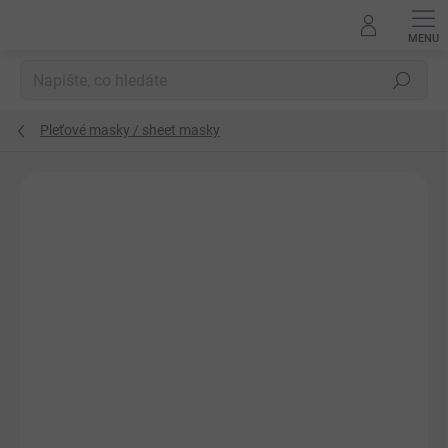
Přejít
na
obsah
Hledat
Pleťové masky / sheet masky
Podrobnosti hodnocení
Neohodnoceno
ZNAČKA:
MEDICUBE