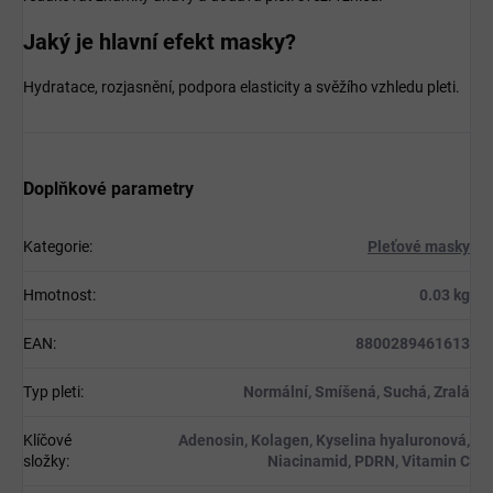
Jaký je hlavní efekt masky?
Hydratace, rozjasnění, podpora elasticity a svěžího vzhledu pleti.
Doplňkové parametry
Kategorie
:
Pleťové masky
Hmotnost
:
0.03 kg
EAN
:
8800289461613
Typ pleti
:
Normální, Smíšená, Suchá, Zralá
Klíčové
Adenosin, Kolagen, Kyselina hyaluronová,
složky
:
Niacinamid, PDRN, Vitamin C