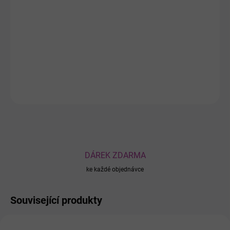
Hydratační a rozjasňující textilní maska s PDRN, niacinamidem,
kolagenem a kyselinou hyaluronovou pomáhá dodat pleti
intenzivní hydrataci, pružnost a zdravý jas. Pleť zanechává
hebkou, svěží a viditelně revitalizovanou.
DETAILNÍ INFORMACE
ZEPTAT SE
DÁREK ZDARMA
ke každé objednávce
Související produkty