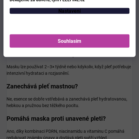
Časté otázky
Nastavení
Je maska vhodná pro citlivou pleť?
Ano, obsahuje hydratační a zklidňující složky jako allantoin nebo
kyselinu hyaluronovou. U velmi citlivé pleti se však doporučuje
Souhlasím
provést test snášenlivosti.
Jak často mohu masku používat?
Masku lze používat 2–3× týdně nebo kdykoliv, když pleť potřebuje
intenzivní hydrataci a rozjasnění.
Zanechává pleť mastnou?
Ne, esence se dobře vstřebává a zanechává pleť hydratovanou,
hebkou a pružnou bez těžkého pocitu.
Pomáhá maska proti unavené pleti?
Ano, díky kombinaci PDRN, niacinamidu a vitaminu C pomáhá
redukovat známky únavy a dodává pleti svěží vzhled.