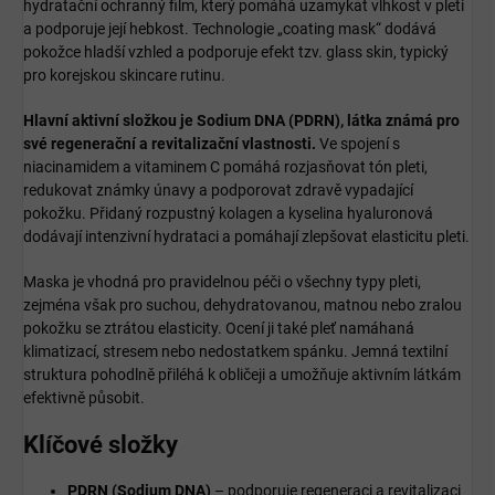
hydratační ochranný film, který pomáhá uzamykat vlhkost v pleti
a podporuje její hebkost. Technologie „coating mask“ dodává
pokožce hladší vzhled a podporuje efekt tzv. glass skin, typický
pro korejskou skincare rutinu.
Hlavní aktivní složkou je Sodium DNA (PDRN), látka známá pro
své regenerační a revitalizační vlastnosti.
Ve spojení s
niacinamidem a vitaminem C pomáhá rozjasňovat tón pleti,
redukovat známky únavy a podporovat zdravě vypadající
pokožku. Přidaný rozpustný kolagen a kyselina hyaluronová
dodávají intenzivní hydrataci a pomáhají zlepšovat elasticitu pleti.
Maska je vhodná pro pravidelnou péči o všechny typy pleti,
zejména však pro suchou, dehydratovanou, matnou nebo zralou
pokožku se ztrátou elasticity. Ocení ji také pleť namáhaná
klimatizací, stresem nebo nedostatkem spánku. Jemná textilní
struktura pohodlně přiléhá k obličeji a umožňuje aktivním látkám
efektivně působit.
Klíčové složky
PDRN (Sodium DNA)
– podporuje regeneraci a revitalizaci