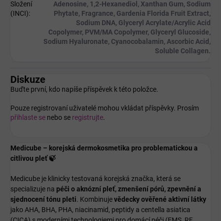
Složení
Adenosine, 1,2-Hexanediol, Xanthan Gum, Sodium
(INCI)
:
Phytate, Fragrance, Gardenia Florida Fruit Extract,
Sodium DNA, Glyceryl Acrylate/Acrylic Acid
Copolymer, PVM/MA Copolymer, Glyceryl Glucoside,
Sodium Hyaluronate, Cyanocobalamin, Ascorbic Acid,
Soluble Collagen.
Diskuze
Buďte první, kdo napíše příspěvek k této položce.
Pouze registrovaní uživatelé mohou vkládat příspěvky. Prosím
přihlaste se
nebo se
registrujte
.
Medicube – korejská dermokosmetika pro problematickou a
citlivou pleť 🍃
Medicube je klinicky testovaná korejská značka, která se
specializuje na
péči o aknózní pleť, zmenšení pórů, zpevnění a
sjednocení tónu pleti
. Kombinuje
vědecky ověřené aktivní látky
jako AHA, BHA, PHA, niacinamid, peptidy a centella asiatica
(CICA) s moderními technologiemi pro domácí péči (EMS, RF,