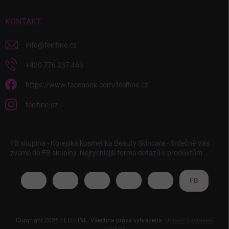
KONTAKT
info
@
feelfine.cz
+420 776 237 463
https://www.facebook.com/feelfine.cz
feelfine.cz
FB skupina - Korejská kosmetika Beauty Skincare - Srdečně Vás
zveme do FB skupiny. Nejrychlejší forma dotazů k produktům.
FB
Copyright 2026
FEELFINE
. Všechna práva vyhrazena.
Upravit nastavení
cookies