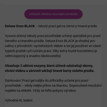
Zobrazit všechny související produkty
Deluxe Enzo BLACK
– tekutý prací gel na černé a tmavé prádlo
Vysoce účinný tekutý prací prostředek určený speciálně pro praní
černého a tmavého prádla. Deluxe Enzo BLACK je vhodný pro
oděvy z přírodních i syntetických vláken a lze jej používat ve všech
typech praček i při ručním praní. Díky extra husté konzistenci je
velmi úsporný a snadno dávkovatelný.
Obsahuje 2 aktivní enzymy, které účinně odstraňují skvrny,
chrání vlákna a zároveň udržují tmavé barvy vašeho prádla.
Dávkování: Prací gel nalijte do přihrádky určené pro prací
prostředek – nikdy nelijte přímo na tkaninu. Doporučené množství
najdete na etiketě. Vždy se řiďte pokyny výrobce.
Výhodné 4L balení.