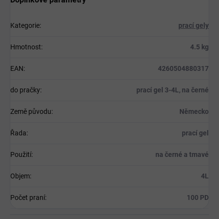
Kategorie
:
prací gely
Hmotnost
:
4.5 kg
EAN
:
4260504880317
do pračky
:
prací gel 3-4L, na černé
Země původu
:
Německo
Řada
:
prací gel
Použití
:
na černé a tmavé
Objem
:
4L
Počet praní
:
100 PD