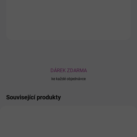
Deluxe Enzo
prací gel 4L na
černé a tmavé prádlo
se 2 enzymy.
DETAILNÍ INFORMACE
ZEPTAT SE
DÁREK ZDARMA
ke každé objednávce
Související produkty
732
735