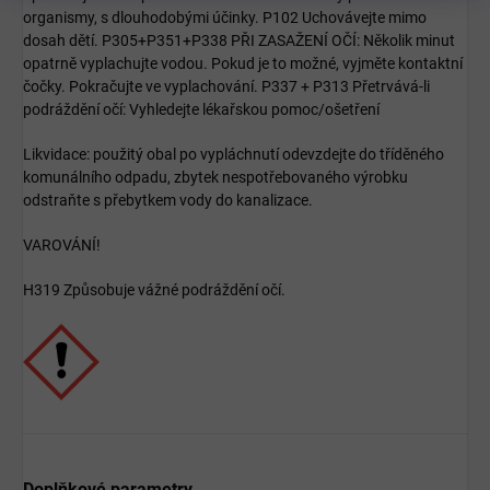
organismy, s dlouhodobými účinky. P102 Uchovávejte mimo
dosah dětí. P305+P351+P338 PŘI ZASAŽENÍ OČÍ: Několik minut
opatrně vyplachujte vodou. Pokud je to možné, vyjměte kontaktní
čočky. Pokračujte ve vyplachování. P337 + P313 Přetrvává-li
podráždění očí: Vyhledejte lékařskou pomoc/ošetření
Likvidace: použitý obal po vypláchnutí odevzdejte do tříděného
komunálního odpadu, zbytek nespotřebovaného výrobku
odstraňte s přebytkem vody do kanalizace.
VAROVÁNÍ!
H319 Způsobuje vážné podráždění očí.
Doplňkové parametry