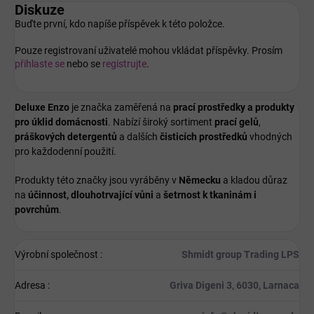
Diskuze
Buďte první, kdo napíše příspěvek k této položce.
Pouze registrovaní uživatelé mohou vkládat příspěvky. Prosím
přihlaste se
nebo se
registrujte
.
Deluxe Enzo
je značka zaměřená na
prací prostředky a produkty
pro úklid domácnosti
. Nabízí široký sortiment
prací gelů
,
práškových detergentů
a dalších
čisticích prostředků
vhodných
pro každodenní použití.
Produkty této značky jsou vyráběny v
Německu
a kladou důraz
na
účinnost, dlouhotrvající vůni
a
šetrnost k tkaninám i
povrchům
.
Výrobní společnost
:
Shmidt group Trading LPS
Adresa
:
Griva Digeni 3, 6030, Larnaca