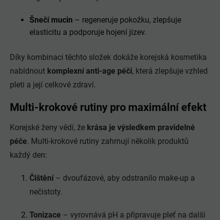
Šnečí mucin
– regeneruje pokožku, zlepšuje
elasticitu a podporuje hojení jizev.
Díky kombinaci těchto složek dokáže korejská kosmetika
nabídnout
komplexní anti-age péči
, která zlepšuje vzhled
pleti a její celkové zdraví.
Multi-krokové rutiny pro maximální efekt
Korejské ženy vědí, že
krása je výsledkem pravidelné
péče
. Multi-krokové rutiny zahrnují několik produktů
každý den:
Čištění
– dvoufázové, aby odstranilo make-up a
nečistoty.
Tonizace
– vyrovnává pH a připravuje pleť na další