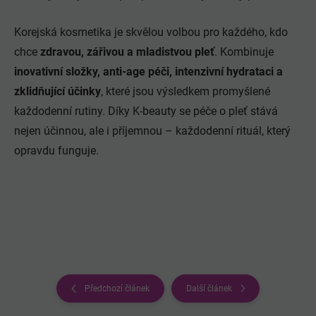
Korejská kosmetika je skvělou volbou pro každého, kdo
chce
zdravou, zářivou a mladistvou pleť
. Kombinuje
inovativní složky, anti-age péči, intenzivní hydrataci a
zklidňující účinky
, které jsou výsledkem promyšlené
každodenní rutiny. Díky K‑beauty se péče o pleť stává
nejen účinnou, ale i příjemnou – každodenní rituál, který
opravdu funguje.
Předchozí článek
Další článek