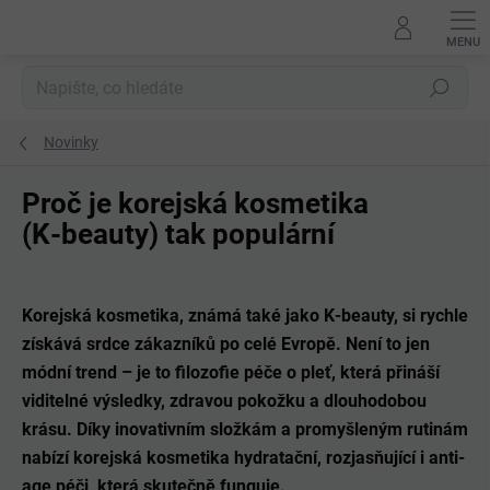
Přejít
na
obsah
Hledat
Novinky
Proč je korejská kosmetika
(K‑beauty) tak populární
Korejská kosmetika, známá také jako
K‑beauty
, si rychle
získává srdce zákazníků po celé Evropě. Není to jen
módní trend – je to
filozofie péče o pleť
, která přináší
viditelné výsledky, zdravou pokožku a dlouhodobou
krásu. Díky inovativním složkám a promyšleným rutinám
nabízí korejská kosmetika
hydratační, rozjasňující i anti-
age péči
, která skutečně funguje.