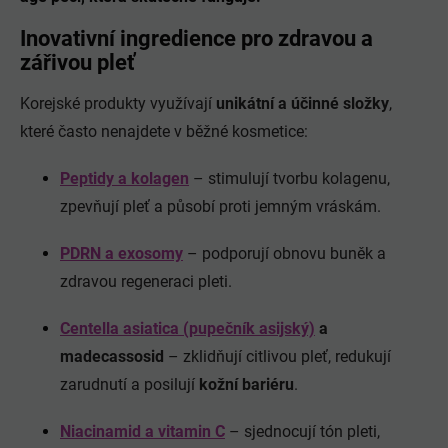
Inovativní ingredience pro zdravou a
zářivou pleť
Korejské produkty využívají
unikátní a účinné složky
,
které často nenajdete v běžné kosmetice:
Peptidy a kolagen
– stimulují tvorbu kolagenu,
zpevňují pleť a působí proti jemným vráskám.
PDRN a exosomy
– podporují obnovu buněk a
zdravou regeneraci pleti.
Centella asiatica (pupečník asijský)
a
madecassosid
– zklidňují citlivou pleť, redukují
zarudnutí a posilují
kožní bariéru
.
Niacinamid a vitamin C
– sjednocují tón pleti,