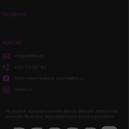
FACEBOOK
KONTAKT
info
@
feelfine.cz
+420 776 237 463
https://www.facebook.com/feelfine.cz
feelfine.cz
FB skupina - Korejská kosmetika Beauty Skincare - Srdečně Vás
zveme do FB skupiny. Nejrychlejší forma dotazů k produktům.