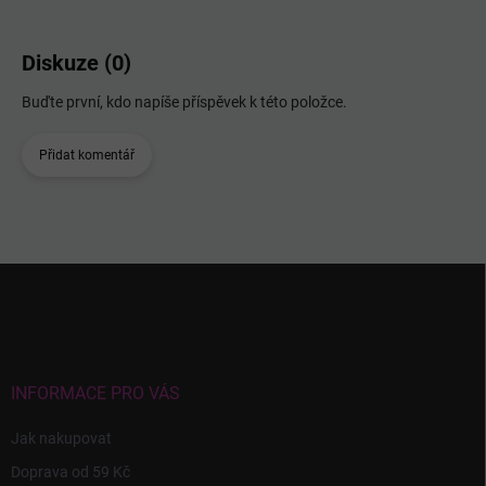
Diskuze (0)
Buďte první, kdo napíše příspěvek k této položce.
Přidat komentář
Z
á
p
a
t
í
INFORMACE PRO VÁS
Jak nakupovat
Doprava od 59 Kč