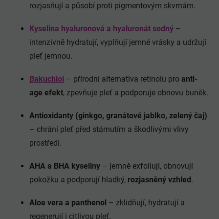
rozjasňují a působí proti pigmentovým skvrnám.
Kyselina hyaluronová a hyaluronát sodný
–
intenzivně hydratují, vyplňují jemné vrásky a udržují
pleť jemnou.
Bakuchiol
– přírodní alternativa retinolu pro
anti-
age efekt
, zpevňuje pleť a podporuje obnovu buněk.
Antioxidanty (ginkgo, granátové jablko, zelený čaj)
– chrání pleť před stárnutím a škodlivými vlivy
prostředí.
AHA a BHA kyseliny
– jemně exfoliují, obnovují
pokožku a podporují hladký,
rozjasněný vzhled
.
Aloe vera a panthenol
– zklidňují, hydratují a
regenerují i citlivou pleť.