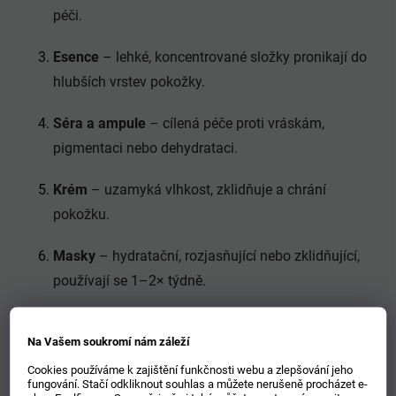
péči.
Esence
– lehké, koncentrované složky pronikají do
hlubších vrstev pokožky.
Séra a ampule
– cílená péče proti vráskám,
pigmentaci nebo dehydrataci.
Krém
– uzamyká vlhkost, zklidňuje a chrání
pokožku.
Masky
– hydratační, rozjasňující nebo zklidňující,
používají se 1–2× týdně.
Tento přístup podporuje
dlouhodobé zdraví pleti
, prevenci
Na Vašem soukromí nám záleží
problémů a
anti-age účinky
, které lze skutečně vidět.
Cookies používáme k zajištění funkčnosti webu a zlepšování jeho
fungování. Stačí odkliknout souhlas a můžete nerušeně procházet e-
Benefity korejské kosmetiky