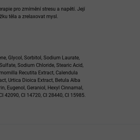
pie pro zmírnění stresu a napětí. Její
žku těla a zrelaxovat mysl.
ne, Glycol, Sorbitol, Sodium Laurate,
ulfate, Sodium Chloride, Stearic Acid,
amomilla Recutita Extract, Calendula
ract, Urtica Dioica Extract, Betula Alba
rin, Eugenol, Geraniol, Hexyl Cinnamal,
CI 42090, CI 14720, CI 28440, CI 15985.