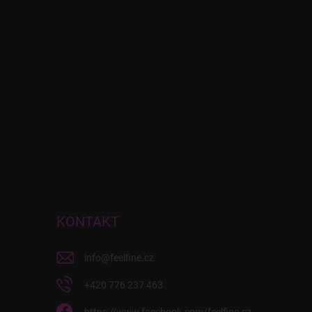
KONTAKT
info
@
feelfine.cz
+420 776 237 463
https://www.facebook.com/feelfine.cz