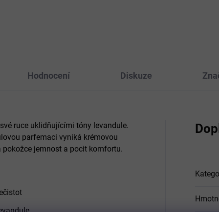
zanechává na něm příjemnou
 bylin, jogurtovou aktivní
jemnou vůni.
žkou a aromaterapeutickou
 levandule.
Hodnocení
Diskuze
Zna
své ruce uklidňujícími tóny levandule.
Dop
ulovou parfemaci vyniká krémovou
dá pokožce jemnost a pocit komfortu.
Katego
ečistot
Hmotn
levandule