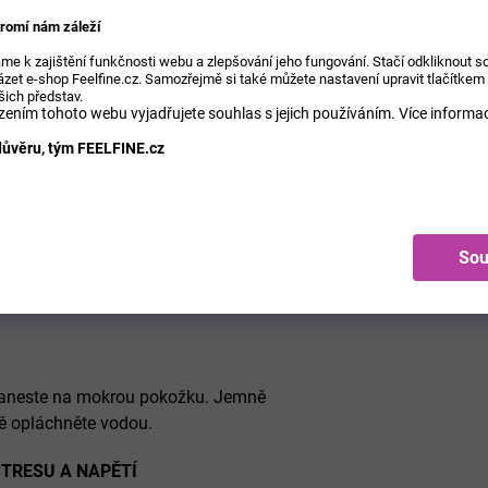
EAN
:
romí nám záleží
dotek
me k zajištění funkčnosti webu a zlepšování jeho fungování. Stačí odkliknout 
Řada
:
zet e-shop Feelfine.cz. Samozřejmě si také můžete nastavení upravit tlačítkem
šich představ.
ením tohoto webu vyjadřujete souhlas s jejich používáním.
Více informac
Použití
ůvěru, tým FEELFINE.cz
Druh
:
Objem
Sou
naneste na mokrou pokožku. Jemně
ně opláchněte vodou.
STRESU A NAPĚTÍ