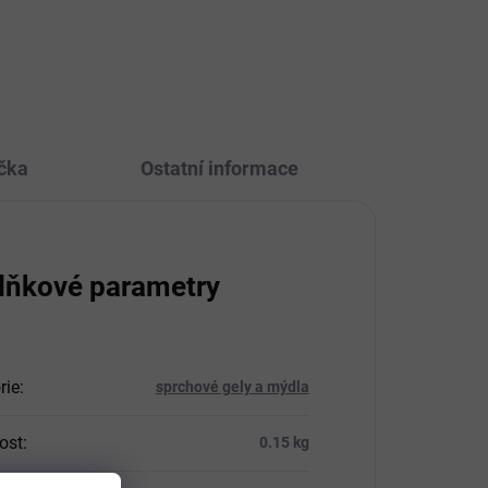
jogurtovou aktivní složkou a
aromaterapeutickou vůní
levandule.
čka
Ostatní informace
lňkové parametry
rie
:
sprchové gely a mýdla
ost
:
0.15 kg