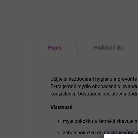
pěti
slo
vůní
Popis
Podobné (6)
Užijte si každodenní hygienu a provoňte 
Extra jemné mýdlo obohacené o levand
konzistencí. Odstraňuje nečistoty a do
Vlastnosti:
myje pokožku a šetrně jí zbavuje n
zahalí pokožku do příjemné vůně 