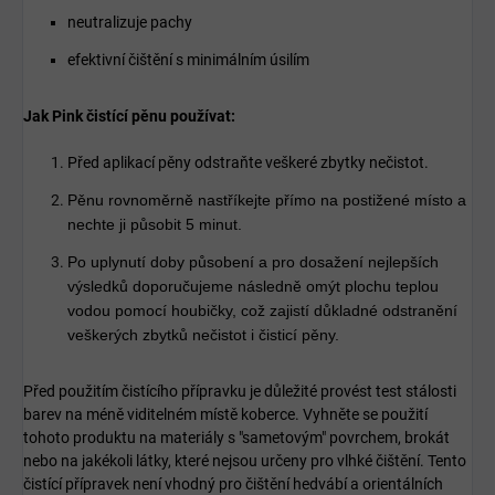
neutralizuje pachy
efektivní čištění s minimálním úsilím
Jak Pink čistící pěnu používat:
Před aplikací pěny odstraňte veškeré zbytky nečistot.
Pěnu rovnoměrně nastříkejte přímo na postižené místo a
nechte ji působit 5 minut.
Po uplynutí doby působení a pro dosažení nejlepších
výsledků doporučujeme následně omýt plochu teplou
vodou pomocí houbičky, což zajistí důkladné odstranění
veškerých zbytků nečistot i čisticí pěny.
Před použitím čistícího přípravku je důležité provést test stálosti
barev na méně viditelném místě koberce. Vyhněte se použití
tohoto produktu na materiály s "sametovým" povrchem, brokát
nebo na jakékoli látky, které nejsou určeny pro vlhké čištění. Tento
čistící přípravek není vhodný pro čištění hedvábí a orientálních