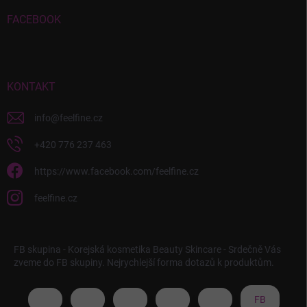
FACEBOOK
KONTAKT
info
@
feelfine.cz
+420 776 237 463
https://www.facebook.com/feelfine.cz
feelfine.cz
FB skupina - Korejská kosmetika Beauty Skincare - Srdečně Vás
zveme do FB skupiny. Nejrychlejší forma dotazů k produktům.
FB