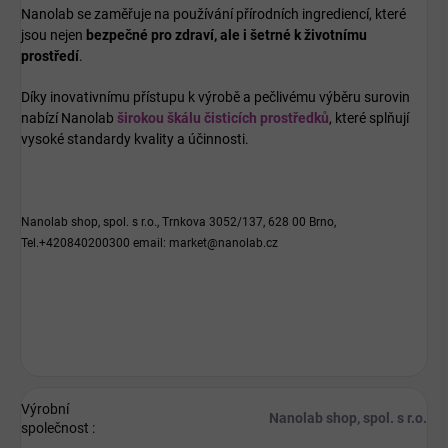
Nanolab se zaměřuje na používání přírodních ingrediencí, které
jsou nejen
bezpečné pro zdraví, ale i šetrné k životnímu
prostředí
.
Díky inovativnímu přístupu k výrobě a pečlivému výběru surovin
nabízí Nanolab
širokou škálu čisticích prostředků
, které splňují
vysoké standardy kvality a účinnosti.
Nanolab shop, spol. s r.o., Trnkova 3052/137, 628 00 Brno,
Tel.+420840200300 email: market@nanolab.cz
Výrobní
Nanolab shop, spol. s r.o.
společnost
: