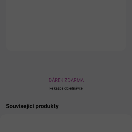
Čisticí pěna byla pečlivě vyvinuta s ohledem na potřeby majitelů
domácích mazlíčků. Její speciální složení účinně odstraňuje skvrny
a nečistoty, které za sebou zanechají naši čtyřnozí přátelé.
DETAILNÍ INFORMACE
ZEPTAT SE
DÁREK ZDARMA
ke každé objednávce
Související produkty
114
P00462