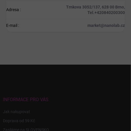
Trnkova 3052/137, 628 00 Brno,
Adresa
:
Tel.+420840200300
E-mail
:
market@nanolab.cz
Z
á
p
a
t
í
INFORMACE PRO VÁS
Jak nakupovat
Doprava od 59 Kč
Zasíláme na SLOVENSKO