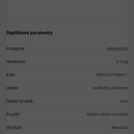
Doplňkové parametry
Kategorie
:
univerzální
Hmotnost
:
0.6 kg
EAN
:
8595727700071
Určení
:
podlahy a koberce
Český výrobek
:
ano
Použití
:
čištění skvrn od zvířat
Výrobce
:
Nanolab