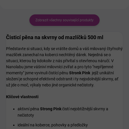
Zobrazit všechny související produkty
Čisticí pěna na skvrny od mazlíčků 500 ml
Představte si situaci, kdy se vrátíte domů a váš milovaný čtyřnohý
mazlíček zanechal na koberci nechtěný dárek. Nejedná se o
situaci, kterou by kdokoliv z nás přivítal s otevřenou náručí.
V
Nanolabu jsme vášniví milovníci zvířat a pro tyto "nepříjemné
momenty" jsme vyvinuli čistící pěnu
Stronk Pink
jejíž unikátní
složení je schopné efektivně odstranit i ty nejodolnější skvrny, ať
už jde o moč, výkaly nebo jiné organické nečistoty.
Klíčové vlastnosti
aktivní pěna
Strong Pink
čistí
nejobtížnější skvrny a
nečistoty
ideální na koberce, pohovky a předložky