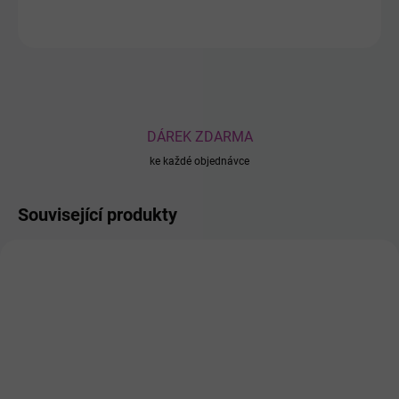
ZEPTAT SE
DÁREK ZDARMA
ke každé objednávce
Související produkty
P00459
P00464
SKLADEM
SKLADEM