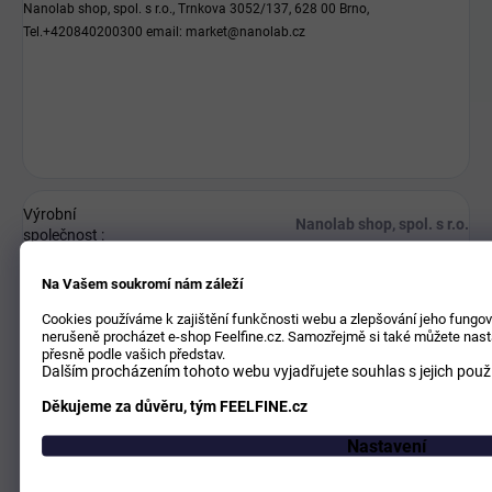
Nanolab shop, spol. s r.o., Trnkova 3052/137, 628 00 Brno,
Tel.+420840200300 email: market@nanolab.cz
Výrobní
Nanolab shop, spol. s r.o.
společnost
:
Na Vašem soukromí nám záleží
Trnkova 3052/137, 628 00 Brno,
Adresa
:
Tel.+420840200300
Cookies používáme k zajištění funkčnosti webu a zlepšování jeho fungov
nerušeně procházet e-shop Feelfine.cz. Samozřejmě si také můžete nasta
E-mail
:
market@nanolab.cz
přesně podle vašich představ.
Dalším procházením tohoto webu vyjadřujete souhlas s jejich pou
Děkujeme za důvěru, tým FEELFINE.cz
Nastavení