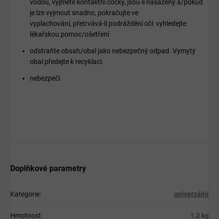
vodou, vyjměte kontaktní čočky, jsou-li nasazeny a/pokud
je lze vyjmout snadno, pokračujte ve
vyplachování, přetrvává-li podráždění očí: vyhledejte
lékařskou pomoc/ošetření
odstraňte obsah/obal jako nebezpečný odpad. Vymytý
obal předejte k recyklaci.
nebezpečí
Doplňkové parametry
Kategorie
:
univerzální
Hmotnost
:
1.2 kg