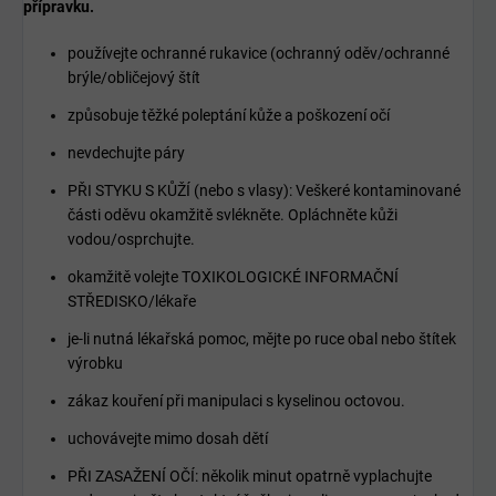
přípravku.
používejte ochranné rukavice (ochranný oděv/ochranné
brýle/obličejový štít
způsobuje těžké poleptání kůže a poškození očí
nevdechujte páry
PŘI STYKU S KŮŽÍ (nebo s vlasy): Veškeré kontaminované
části oděvu okamžitě svlékněte. Opláchněte kůži
vodou/osprchujte.
okamžitě volejte TOXIKOLOGICKÉ INFORMAČNÍ
STŘEDISKO/lékaře
je-li nutná lékařská pomoc, mějte po ruce obal nebo štítek
výrobku
zákaz kouření při manipulaci s kyselinou octovou.
uchovávejte mimo dosah dětí
PŘI ZASAŽENÍ OČÍ: několik minut opatrně vyplachujte