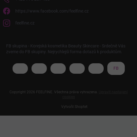
https://www.facebook.com/feelfine.cz
feelfine.cz
FB skupina - Korejská kosmetika Beauty Skincare - Srdečně Vás
zveme do FB skupiny. Nejrychlejší forma dotazů k produktům.
FB
Copyright 2026
FEELFINE
. Všechna práva vyhrazena.
Upravit nastavení
cookies
Vytvořil Shoptet