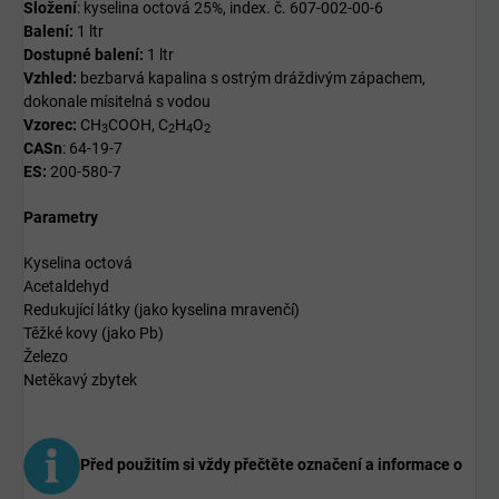
Složení
: kyselina octová 25%, index. č. 607-002-00-6
Balení:
1 ltr
Dostupné balení:
1 ltr
Vzhled:
bezbarvá kapalina s ostrým dráždivým zápachem,
dokonale mísitelná s vodou
Vzorec:
CH
COOH, C
H
O
3
2
4
2
CASn
: 64-19-7
ES:
200-580-7
Parametry
Kyselina octová
Acetaldehyd
Redukující látky (jako kyselina mravenčí)
Těžké kovy (jako Pb)
Železo
Netěkavý zbytek
Před použitím si vždy přečtěte označení a informace o