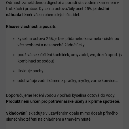
Odmastí zaneřáděnou digestoř a poradí si s vodním kamenem v
trubkách i pračce. Kyselina octová/bílý ocet 25% je
ideální
náhrada
téměř všech chemických čistidel.
Klíčové vlastnosti a použití:
kyselina octová 25% je bez přidaného karamelu - čištěnou
věc neobarví a nezanechá žádné fleky
používá se k čištění kachliček, umyvadel, wc, dřezů apod. (v
kombinaci se
sodou
)
likviduje pachy
odstraňuje vodní kámen z pračky, myčky, varné konvice…
Doporučujeme ředění vodou v pořadí kyselina octová do vody.
Produkt není určen pro potravinářské účely a k přímé spotřebě.
Skladování:
skladujte v uzavřeném obalu mimo dosah přímého
slunečního záření na chladném a tmavém místě.