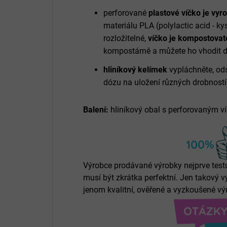
perforované
plastové
víčko je vy
materiálu
PLA
(polylactic acid - k
rozložitelné,
víčko je kompostovat
kompostárně a můžete ho vhodit 
hliníkový kelímek
vypláchněte, ods
dózu na uložení různých drobností
Balení:
hliníkový obal s perforovaným ví
Výrobce prodávané výrobky nejprve testu
musí být zkrátka perfektní. Jen takový 
jenom kvalitní, ověřené a vyzkoušené vý