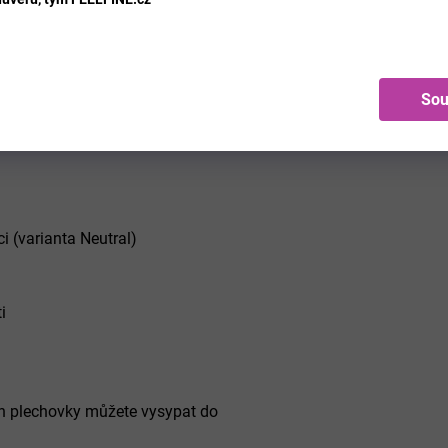
at stres a zabezpečit pokojný spánek.
Sou
i (varianta Neutral)
i
h plechovky můžete vysypat do