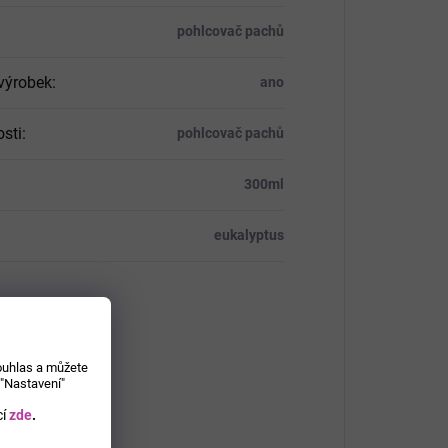
pohlcovač pachů
výrobek
:
ano
osti
:
pohlcovač pachů
:
300ml
eukalyptus
souhlas a můžete
 "Nastavení"
í
zde
.