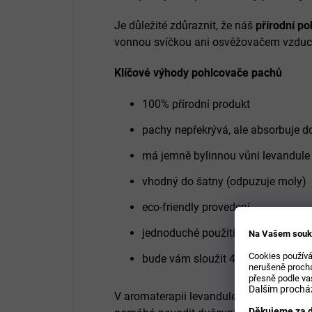
Je důležité zdůraznit, že náš
přírodní p
vonnou svíčkou ani osvěžovačem vzduchu
Klíčové výhody pohlcovače pachů
100% přírodní produkt
pachy nepřekrývá, ale absorbuje d
má jemně bylinnou vůni levandule
vhodný do šatny (odpuzuje moly)
eco-friendly
provedení
jednoduché použití - stačí umístit 
Na Vašem souk
Cookies používá
bude vám sloužit 4 až 8 týdnů od 
nerušeně prochá
přesně podle va
Dalším procház
V
aromaterapii
levandule oblíbená pro svo
Děkujeme za d