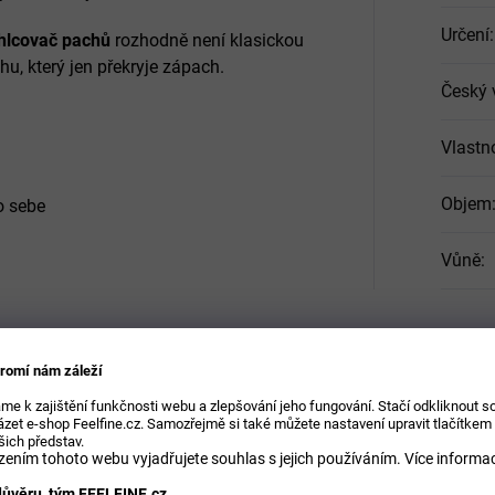
Určení
:
ohlcovač pachů
rozhodně není klasickou
, který jen překryje zápach.
Český 
Vlastn
Objem
o sebe
Vůně
:
do prostoru a odklopit víčko
romí nám záleží
me k zajištění funkčnosti webu a zlepšování jeho fungování. Stačí odkliknout 
otevření obalu
zet e-shop Feelfine.cz. Samozřejmě si také můžete nastavení upravit tlačítkem
šich představ.
ením tohoto webu vyjadřujete souhlas s jejich používáním.
Více informac
je relaxační a uklidňující účinky,
ůvěru, tým FEELFINE.cz