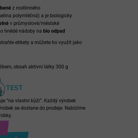
robené
z rostlinného
yselina polymléčná) a je biologicky
elné
v průmyslové/městské
do hnědé nádoby na
bio odpad
traňte etikety a můžete ho využít jako
čkem, obsah aktivní látky 300 g
je “na vlastní kůži”. Každý výrobek
výrobek se dostane do prodeje. Nabízíme
robky.