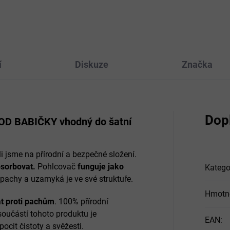
své struktuře - vůně...
ádoucí pachy a uzamyká je ve
struktuře - vůně...
í
Diskuze
Značka
Dop
 OD BABIČKY vhodný do šatní
i jsme na přírodní a bezpečné složení.
bsorbovat.
Pohlcovač
funguje jako
Katego
pachy a uzamyká je ve své struktuře.
Hmotn
t proti pachům
. 100% přírodní
 součástí tohoto produktu je
EAN
:
cit čistoty a svěžesti.