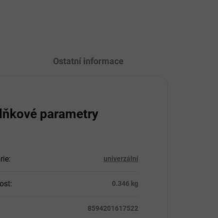
své struktuře - vůně...
Ostatní informace
lňkové parametry
rie
:
univerzální
ost
:
0.346 kg
8594201617522