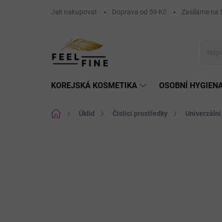
Přejít
Jak nakupovat
Doprava od 59 Kč
Zasíláme n
na
obsah
KOREJSKÁ KOSMETIKA
OSOBNÍ HYGIEN
Domů
Úklid
Čisticí prostředky
Univerzální 
Neohodnoceno
Podrobnosti hodnoce