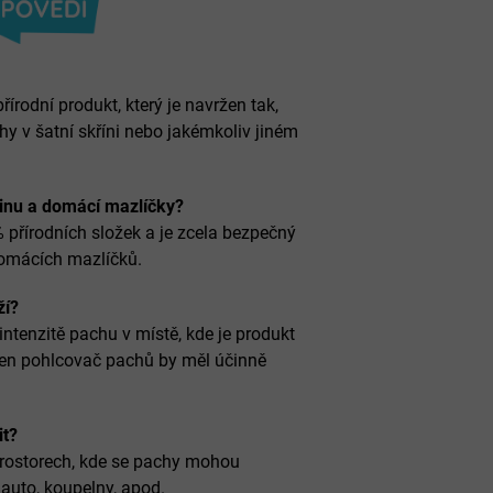
odní produkt, který je navržen tak,
hy v šatní skříni nebo jakémkoliv jiném
dinu a domácí mazlíčky?
přírodních složek a je zcela bezpečný
domácích mazlíčků.
ží?
 intenzitě pachu v místě, kde je produkt
eden pohlcovač pachů by měl účinně
it?
prostorech, kde se pachy mohou
, auto, koupelny, apod.