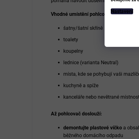
pomáhá navodit duševní pohodu, odbour
Nastavení
Vhodné umístění pohlcovače:
šatny/šatní skříně
toalety
koupelny
lednice (varianta Neutral)
místa, kde se pohybují vaši mazlíčc
kuchyně a spíže
kanceláře nebo nevětrané místnost
Až pohlcovač doslouží:
demontujte plastové víčko
a obsa
běžného domácího odpadu