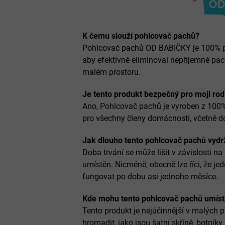
K čemu slouží pohlcovač pachů?
Pohlcovač pachů OD BABIČKY je 100% přír
aby efektivně eliminoval nepříjemné pac
malém prostoru.
Je tento produkt bezpečný pro moji ro
Ano, Pohlcovač pachů je vyroben z 100% 
pro všechny členy domácnosti, včetně 
Jak dlouho tento pohlcovač pachů vydr
Doba trvání se může lišit v závislosti na
umístěn. Nicméně, obecně lze říci, že j
fungovat po dobu asi jednoho měsíce.
Kde mohu tento pohlcovač pachů umíst
Tento produkt je nejúčinnější v malých 
hromadit, jako jsou šatní skříně, botníky