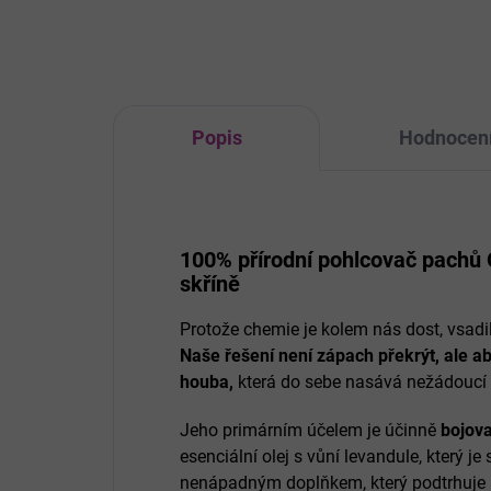
své struktuře - vůně...
než
své 
Popis
Hodnocen
100% přírodní pohlcovač pachů
skříně
Protože chemie je kolem nás dost, vsadil
Naše řešení není zápach překrýt, ale a
houba,
která do sebe nasává nežádoucí 
Jeho primárním účelem je účinně
bojova
esenciální olej s vůní levandule, který je
nenápadným doplňkem, který podtrhuje po