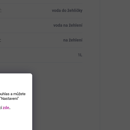
í
:
voda do žehličky
voda na žehlení
:
na žehlení
:
1L
souhlas a můžete
 "Nastavení"
í
zde
.