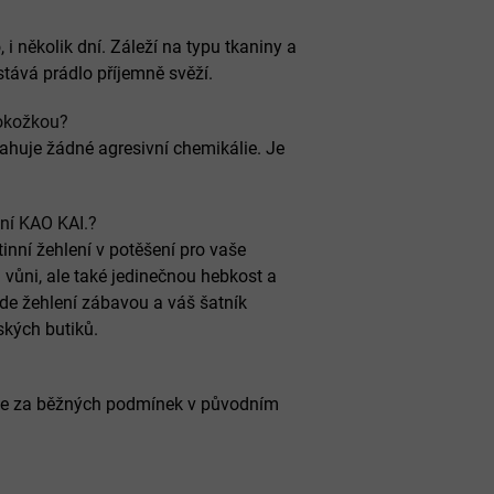
i několik dní. Záleží na typu tkaniny a
stává prádlo příjemně svěží.
pokožkou?
huje žádné agresivní chemikálie. Je
ní KAO KAI.?
nní žehlení v potěšení pro vaše
 vůni, ale také jedinečnou hebkost a
e žehlení zábavou a váš šatník
ských butiků.
te za běžných podmínek v původním