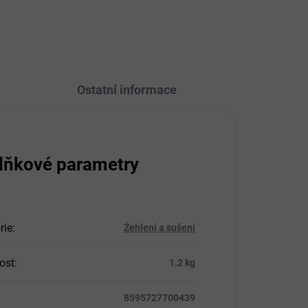
o
zení.
Ostatní informace
lňkové parametry
rie
:
Žehlení a sušení
ost
:
1.2 kg
8595727700439