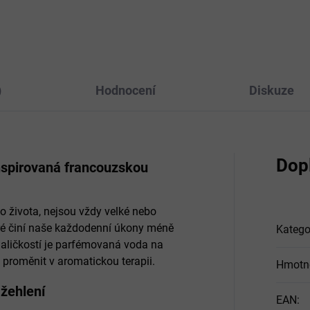
dňuje žehlení a prodlužuje
technické využití, například d
tnost žehličky.
žehliček, baterií a dalších zaří
)
Hodnocení
Diskuze
Dop
nspirovaná francouzskou
ho života, nejsou vždy velké nebo
eré činí naše každodenní úkony méně
Katego
aličkostí je parfémovaná voda na
 proměnit v aromatickou terapii.
Hmotn
 žehlení
EAN
: