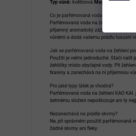
Typ vůně:
květinová
Magnolie - Pižmo -
Co je parfémovaná voda na žehlení KAO
Parfémovaná voda na žehlení KAO KAI. je
příjemný aromatický zážitek. Je inspir
vůněmi a dodá vašemu prádlu luxusní vů
Jak se parfémovaná voda na žehlení po
Použití je velmi jednoduché. Stačí nalí
žehličky místo obyčejné vody. Při žehlen
tkaniny a zanechává na ní příjemnou vůn
Pro jaké typy látek je vhodná?
Parfémovaná voda na žehlení KAO KAI. j
šetrnému složení nepoškozuje ani ty nejj
Nezanechává na prádle skvrny?
Ne, při správném použití parfémovaná v
žádné skvrny ani fleky.