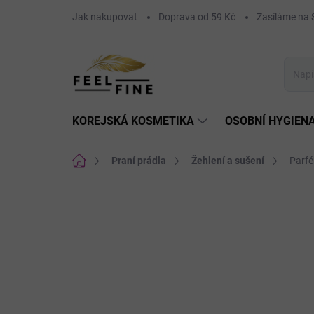
Přejít
Jak nakupovat
Doprava od 59 Kč
Zasíláme n
na
obsah
KOREJSKÁ KOSMETIKA
OSOBNÍ HYGIEN
Domů
Praní prádla
Žehlení a sušení
Parfé
Neohodnoceno
Podrobnosti hodnoce