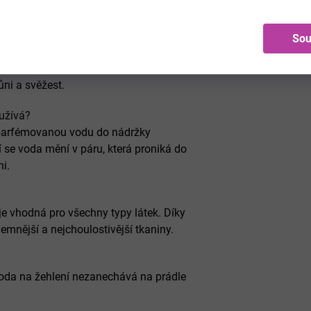
 Granátové jablko
-
převodník vůní
 KAI.?
Sou
 produkt, který promění vaše žehlení v
ovaná exkluzivními francouzskými
ni a svěžest.
užívá?
t parfémovanou vodu do nádržky
í se voda mění v páru, která proniká do
i.
e vhodná pro všechny typy látek. Díky
emnější a nejchoulostivější tkaniny.
oda na žehlení nezanechává na prádle