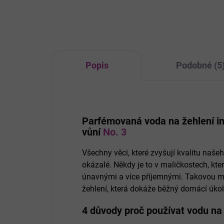
usnadňuje žehlení a prodlužuje
usna
životnost žehličky.
živo
Popis
Podobné (5
Parfémovaná voda na žehlení i
vůní
No. 3
Všechny věci, které zvyšují kvalitu naše
okázalé. Někdy je to v maličkostech, kt
únavnými a více příjemnými. Takovou m
žehlení, která dokáže běžný domácí úkol
4 důvody proč používat vodu na