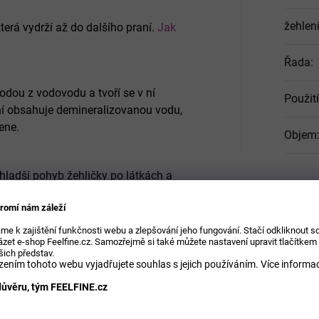
žehlen
erá vydrží až do dalšího praní.
Jak
Řada
:
dou z vodovodu a tvoří se v ní
Použití
í obsahuje demineralizovanou vodu,
mene.
Objem
hladší pohyb žehličky po látkách a
romí nám záleží
me k zajištění funkčnosti webu a zlepšování jeho fungování. Stačí odkliknout 
 vytváří příjemné prostředí. Je to
zet e-shop Feelfine.cz. Samozřejmě si také můžete nastavení upravit tlačítkem
šich představ.
ením tohoto webu vyjadřujete souhlas s jejich používáním.
Více informac
ůvěru, tým FEELFINE.cz
rová vonná esence