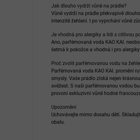
Jak dlouho vydrží vůně na prádle?
Vůně vydrží na prádle překvapivě dlouho, 
intenzitě žehlení. I po vyprchání vůně zů
Je vhodná pro alergiky a lidi s citlivou 
Ano, parfémovaná voda KAO KAI. neobsa
šetrná k pokožce a vhodná i pro alergiky
Proč zvolit parfémovanou vodu na žehle
Parfémovaná voda KAO KAI. promění ruti
smysly. Vaše prádlo získá nejen krásnou
svěžest. S naší parfémovanou vodou bud
provoní exkluzivní vůně hodné francouz
Upozornění
Uchovávejte mimo dosahu dětí. Skladuj
obalu.