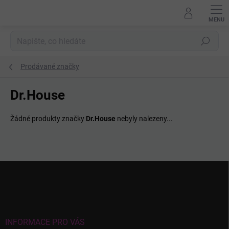
Přejít
na
obsah
Hledat
Prodávané značky
Dr.House
Žádné produkty značky
Dr.House
nebyly nalezeny...
Z
á
p
a
t
í
INFORMACE PRO VÁS