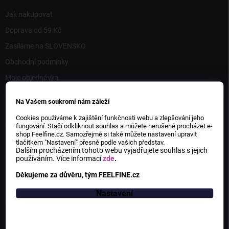
Jak nakupovat
Doprava od 59 Kč
Zasíláme na SLOVENSKO
Obchodní podmínky
Moje objednávka
Podmínky ochrany osobních údajů
Na Vašem soukromí nám záleží
Reklamační řád
Cookies používáme k zajištění funkčnosti webu a zlepšování jeho
Cookie
fungování. Stačí odkliknout souhlas a můžete nerušeně procházet e-
shop Feelfine.cz. Samozřejmě si také můžete nastavení upravit
Formuláře
tlačítkem "Nastavení" přesně podle vašich představ.
Dalším procházením tohoto webu vyjadřujete souhlas s jejich
SENIOR PAS Brno
používáním.
Více informací
zde
.
Kdo jsme
Děkujeme za důvěru, tým FEELFINE.cz
Kde nás najdete
Nastavení
Velkoobchodní spolupráce