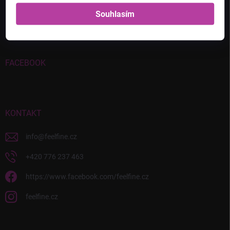
PŘIJÍMÁME ONLINE PLATBY
Souhlasím
FACEBOOK
KONTAKT
info
@
feelfine.cz
+420 776 237 463
https://www.facebook.com/feelfine.cz
feelfine.cz