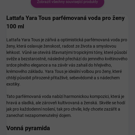
Zobrazit všechny související produkty
Lattafa Yara Tous parfémovaná voda pro ženy
100 ml
Lattafa Yara Tous je zářivá a optimistická parfémovaná voda pro
ženy, která oslavuje ženskost, radost ze života a smyslovou
lehkost. Vůně se otevírá šťavnatými tropickými tóny, které působí
svěže a bezstarostně, následně přechází do jemného květinového
srdce plného elegance a na závěr vás zahalí do hřejivého,
krémového základu. Yara Tous je ideální volbou pro ženy, které
chtějí působit přirozeně přitažlivě, sebevědomě a s nádechem
exotiky.
Tato parfémovaná voda nabízí harmonickou kompozici, která je
hravá a sladká, ale zároveň kultivovaná a ženská. Skvěle se hodí
jak pro každodenní nošení, tak pro chvíle, kdy chcete zazářit a
zanechat nezapomenutelný dojem.
Vonná pyramida