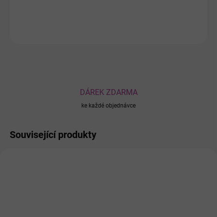
DETAILNÍ INFORMACE
ZEPTAT SE
DÁREK ZDARMA
ke každé objednávce
Související produkty
0222936
0222937