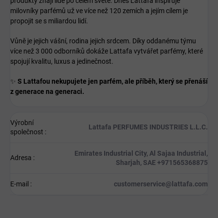
produkty znají lidé po celém světě. Dnes Lattafa inspiruje
milovníky parfémů už ve více než 120 zemích a jejím cílem je
propojit se s miliardou lidí.
Vůně je jejich vášní, rodina jejich srdcem. Díky oddanému týmu
více než 3 000 odborníků dokáže Lattafa vytvářet parfémy, které
spojují kvalitu, luxus a jedinečnost.
✨
S Lattafou nekupujete jen parfém, ale příběh, který se přenáší
z generace na generaci.
Výrobní
Lattafa PERFUMES INDUSTRIES L.L.C.
společnost
:
Emirates Industrial City, Al Sajaa Industrial,
Adresa
:
Sharjah, SAE +971565368875
E-mail
:
customerservice@lattafa.com