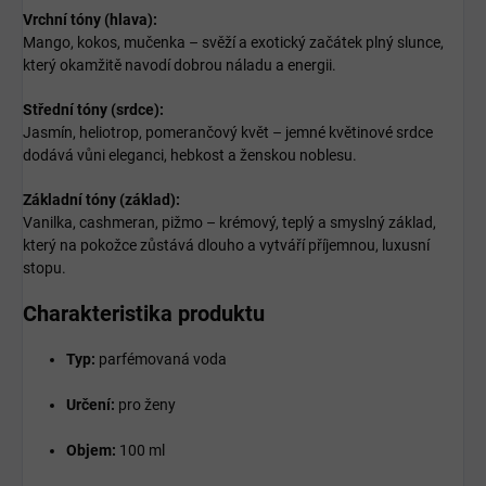
Vrchní tóny (hlava):
Mango, kokos, mučenka – svěží a exotický začátek plný slunce,
který okamžitě navodí dobrou náladu a energii.
Střední tóny (srdce):
Jasmín, heliotrop, pomerančový květ – jemné květinové srdce
dodává vůni eleganci, hebkost a ženskou noblesu.
Základní tóny (základ):
Vanilka, cashmeran, pižmo – krémový, teplý a smyslný základ,
který na pokožce zůstává dlouho a vytváří příjemnou, luxusní
stopu.
Charakteristika produktu
Typ:
parfémovaná voda
Určení:
pro ženy
Objem:
100 ml