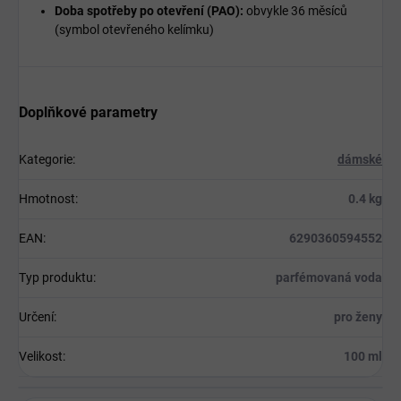
Doba spotřeby po otevření (PAO):
obvykle 36 měsíců
(symbol otevřeného kelímku)
Doplňkové parametry
Kategorie
:
dámské
Hmotnost
:
0.4 kg
EAN
:
6290360594552
Typ produktu
:
parfémovaná voda
Určení
:
pro ženy
Velikost
:
100 ml