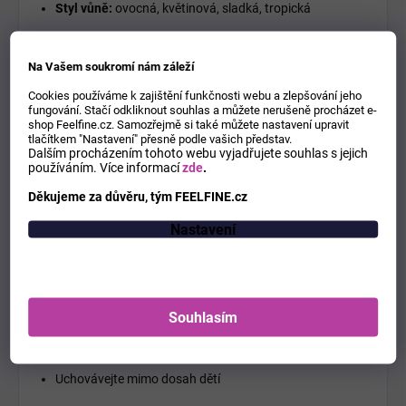
Styl vůně:
ovocná, květinová, sladká, tropická
Výdrž:
střední až dlouhá
Na Vašem soukromí nám záleží
Použití:
každodenní nošení i speciální příležitosti
Cookies používáme k zajištění funkčnosti webu a zlepšování jeho
fungování. Stačí odkliknout souhlas a můžete nerušeně procházet e-
Charakter:
hravá, ženská, pozitivní, elegantní, svůdná
shop Feelfine.cz. Samozřejmě si také můžete nastavení upravit
tlačítkem "Nastavení" přesně podle vašich představ.
Dalším procházením tohoto webu vyjadřujete souhlas s jejich
Bezpečnostní informace
používáním.
Více informací
zde
.
Děkujeme za důvěru, tým FEELFINE.cz
Hořlavý produkt – uchovávejte mimo dosah ohně, zdrojů
tepla a přímého slunečního záření
Nastavení
Nepoužívejte na podrážděnou nebo poraněnou pokožku
Zabraňte kontaktu s očima
Souhlasím
Pouze pro vnější použití
Uchovávejte mimo dosah dětí