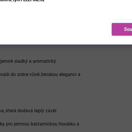
rd, zjemňuje ovocné tóny a vytváří
Sou
 složky, které parfému dodávají hloubku
 jemně sladký a aromatický.
řináší do srdce vůně ženskou eleganci a
, která dodává teplý závěr.
vky pro jemnou balzamickou hloubku a