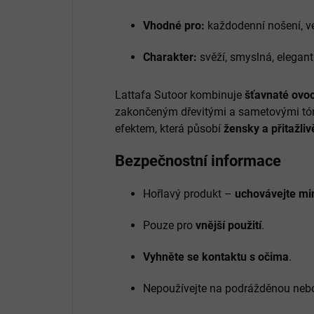
Vhodné pro:
každodenní nošení, ve
Charakter:
svěží, smyslná, elegantn
Lattafa Sutoor kombinuje
šťavnaté ovo
zakončeným dřevitými a sametovými tón
efektem, která působí
žensky a přitažliv
Bezpečnostní informace
Hořlavý produkt –
uchovávejte mi
Pouze pro
vnější použití
.
Vyhněte se kontaktu s očima
.
Nepoužívejte na podrážděnou neb