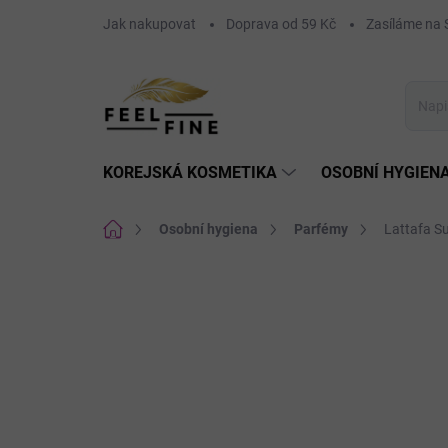
Přejít
Jak nakupovat
Doprava od 59 Kč
Zasíláme n
na
obsah
KOREJSKÁ KOSMETIKA
OSOBNÍ HYGIEN
Domů
Osobní hygiena
Parfémy
Lattafa S
Neohodnoceno
Podrobnosti hodnoce
AKCE