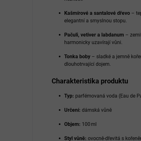
Kašmírové a santalové dřevo
– tep
elegantní a smyslnou stopu.
Pačuli, vetiver a labdanum
– zemit
harmonicky uzavírají vůni.
Tonka boby
– sladké a jemně kořen
dlouhotrvající dojem.
Charakteristika produktu
Typ:
parfémovaná voda (Eau de P
Určení:
dámská vůně
Objem:
100 ml
Styl vůně:
ovocně‑dřevitá s kořen