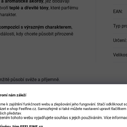
 a aromatické akordy
, jež dodávají
tvoří
teplé a dřevité tóny
, které parfému
EAN
:
harakter.
Typ pr
kompozici s výrazným charakterem
,
události, kdy chcete působit přirozeně
Určení
:
Velikos
žitě působí svěže a příjemně.
– citrusová složka, která dodává úvodu
romí nám záleží
me k zajištění funkčnosti webu a zlepšování jeho fungování. Stačí odkliknout 
zet e-shop Feelfine.cz. Samozřejmě si také můžete nastavení upravit tlačítkem
který přidává sofistikovanou
šich představ.
ením tohoto webu vyjadřujete souhlas s jejich používáním.
Více informac
ůvěru, tým FEELFINE.cz