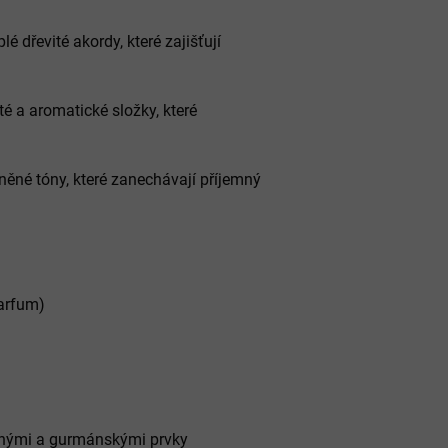
lé dřevité akordy, které zajišťují
é a aromatické složky, které
ěné tóny, které zanechávají příjemný
arfum)
ěnými a gurmánskými prvky