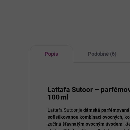
přináší pocit svěžesti, čistoty a
AHA
elegance.
Zkli
ml. 
5 % 
zahr
Popis
Podobné (6)
Lattafa Sutoor – parfémo
100 ml
Lattafa Sutoor je
dámská parfémovaná
sofistikovanou kombinaci ovocných, ko
začíná
šťavnatým ovocným úvodem
, k