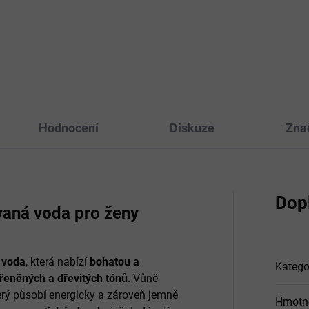
 BHA Vitamin Calming Toner
kolagenem Medi-Peel Collage
dňující pleťové tonikum, 150
Super10 Sleeping Cream
Klíčovou složkou přípravku je
obnovuje pevnost a pružnost
komplexu "Cica-Nol", který
pokožky, posiluje turgor, vypí
nuje 5...
tvaruje ovál obličeje. Krém...
Hodnocení
Diskuze
Zna
Dop
vaná voda pro ženy
 voda
, která nabízí
bohatou a
Katego
řeněných a dřevitých tónů
. Vůně
terý působí energicky a zároveň jemně
Hmotn