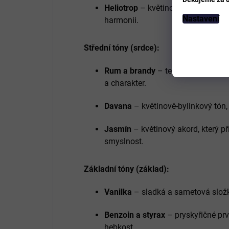
Heliotrop
– květinově‑mandlový ako
Nastavení
harmonii.
Střední tóny (srdce):
Rum a brandy
– teplé, aromatické
a charakter.
Davana
– květinově‑bylinkový tón,
Jasmín
– květinový akord, který p
smyslnost.
Základní tóny (základ):
Vanilka
– sladká a sametová složka
Benzoin a styrax
– pryskyřičné pr
hebkost.