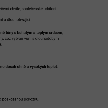
černí chvíle, společenské události
í a dlouhotrvající
cné tóny s bohatým a teplým srdcem
,
y, což vytváří vůni s dlouhodobým
ě
.
mo dosah ohně a vysokých teplot
.
o poškozenou pokožku.