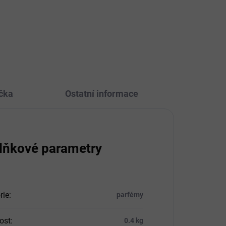
n
ná a
čka
Ostatní informace
lňkové parametry
rie
:
parfémy
ost
:
0.4 kg