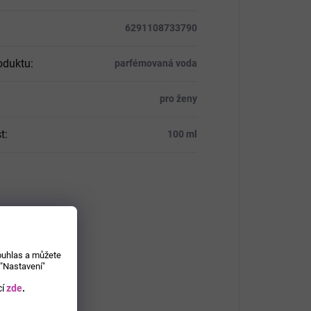
6291108733790
oduktu
:
parfémovaná voda
pro ženy
t
:
100 ml
souhlas a můžete
 "Nastavení"
í
zde
.