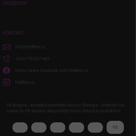
FACEBOOK
KONTAKT
info
@
feelfine.cz
+420 776 237 463
https://www.facebook.com/feelfine.cz
feelfine.cz
FB skupina - Korejská kosmetika Beauty Skincare - Srdečně Vás
zveme do FB skupiny. Nejrychlejší forma dotazů k produktům.
FB