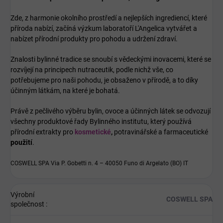
Zde, z harmonie okolního prostředí a nejlepších ingrediencí, které
příroda nabízí, začíná výzkum laboratoří L'Angelica vytvářet a
nabízet přírodní produkty pro pohodu a udržení zdraví.
Znalosti bylinné tradice se snoubí s vědeckými inovacemi, které se
rozvíjejí na principech nutraceutik, podle nichž vše, co
potřebujeme pro naši pohodu, je obsaženo v přírodě, a to díky
účinným látkám, na které je bohatá.
Právě z pečlivého výběru bylin, ovoce a účinných látek se odvozují
všechny produktové řady Bylinného institutu, který používá
přírodní extrakty pro
kosmetické
,
potravinářské a farmaceutické
použití
.
COSWELL SPA Via P. Gobetti n. 4 – 40050 Funo di Argelato (BO) IT
Výrobní
COSWELL SPA
společnost
: