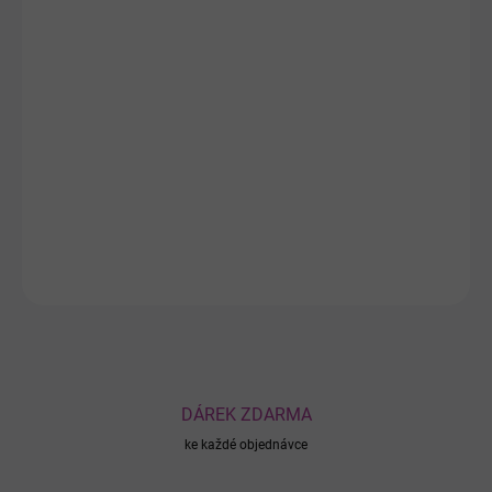
−
+
Přidat do košíku
Aromatický sprchový gel s výtažky z granátového jablka a
kurkumy jemně čistí pokožku, kterou zanechává svěží, hebkou a
příjemně provoněnou. Receptura byla vyvinuta pro každodenní
hygienu a zajišťuje komfort při každém koupání.
DETAILNÍ INFORMACE
ZEPTAT SE
DÁREK ZDARMA
ke každé objednávce