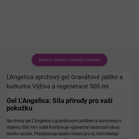
účinné na suchou a hrubou
objemu 1 litr přináší při
pokožku loktů, kolen a pat.
každodenní hygieně intenzivní
péči o pokožku celého těla. Tato
bohatá pěna zanechává po...
Zobrazit všechny související produkty
L'Angelica sprchový gel Granátové jablko a
kurkuma Výživa a regenerace 500 ml
Gel L’Angelica: Síla přírody pro vaši
pokožku
Sprchový gel L’Angelica s granátovým jablkem a kurkumou o
objemu 500 ml v sobě kombinuje výjimečné vlastnosti obou
těchto složek. Představuje ideální řešení pro ty, kteří hledají