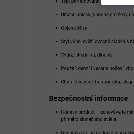
Typ: parfémovaná voda
Určení: unisex (vhodné pro ženy i
Objem: 60 ml
Styl vůně: svěží ovocně‑sladká s 
Výdrž: střední až dlouhá
Použití: denní i večerní nošení, v
Charakter vůně: harmonická, elega
Bezpečnostní informace
Hořlavý produkt – uchovávejte mi
přímého slunečního světla.
Nepoužívejte na podrážděnou neb