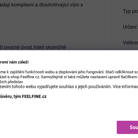
edají komplexní a dlouhotrvající vůni s
Typ pr
Určení
:
Velikos
í ovocný úvod, který okamžitě
romí nám záleží
me k zajištění funkčnosti webu a zlepšování jeho fungování. Stačí odkliknout 
srdce dodává parfému hloubku a
zet e-shop Feelfine.cz. Samozřejmě si také můžete nastavení upravit tlačítkem
šich představ.
ením tohoto webu vyjadřujete souhlas s jejich používáním.
Více informac
ůvěru, tým FEELFINE.cz
myslný základ zajišťuje dlouhotrvající
kordy.
Sou