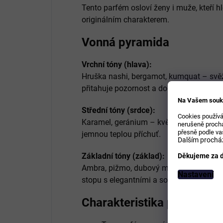
Tento parfém osloví ženy i muže, kteří hl
originálním charakterem.
Vonná pyramida
Vrchní tóny (hlava):
Hruška nashi, bergamot, kumquat – svěž
přitahuje pozornost a dodává energii.
Na Vašem souk
Střední tóny (srdce):
Cookies používá
Karamel, geránium – květinově‑sladké 
nerušeně prochá
přesně podle va
jemnou teplou příchuť.
Dalším procház
Základní tóny (základ):
Děkujeme za d
Ambra, pižmo, dubový mech – hřejivý a s
Nastavení
stopu s elegantními a sofistikovanými a
Charakteristika produktu