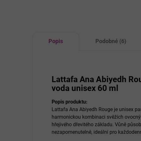
maliny, jahody, růže, třešně,
snad
grapefruitu, černého rybízu,
unik
pačuli a pižma. Okamžitě osvěží...
odst
Popis
Podobné (6)
Lattafa Ana Abiyedh Ro
voda unisex 60 ml
Popis produktu:
Lattafa Ana Abiyedh Rouge je unisex pa
harmonickou kombinaci svěžích ovocnýc
hřejivého dřevitého základu. Vůně působ
nezapomenutelně, ideální pro každodenní n