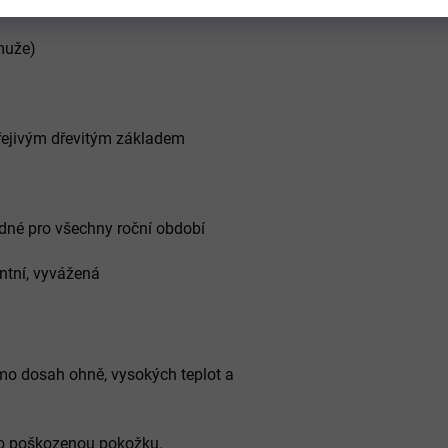
 muže)
hřejivým dřevitým základem
hodné pro všechny roční období
ntní, vyvážená
mo dosah ohně, vysokých teplot a
o poškozenou pokožku.