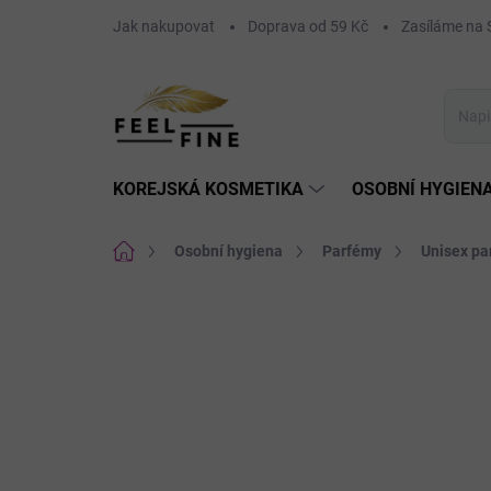
Přejít
Jak nakupovat
Doprava od 59 Kč
Zasíláme n
na
obsah
KOREJSKÁ KOSMETIKA
OSOBNÍ HYGIEN
Domů
Osobní hygiena
Parfémy
Unisex pa
Neohodnoceno
Podrobnosti hodnoce