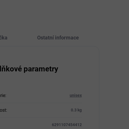
čka
Ostatní informace
lňkové parametry
rie
:
unisex
ost
:
0.3 kg
6291107454412