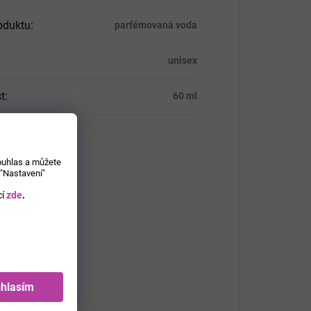
oduktu
:
parfémovaná voda
unisex
t
:
60 ml
souhlas a můžete
 "Nastavení"
í
zde
.
hlasím