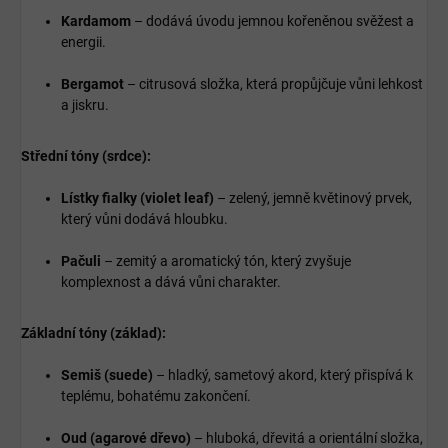
Kardamom
– dodává úvodu jemnou kořeněnou svěžest a
energii.
Bergamot
– citrusová složka, která propůjčuje vůni lehkost
a jiskru.
Střední tóny (srdce):
Lístky fialky (violet leaf)
– zelený, jemně květinový prvek,
který vůni dodává hloubku.
Pačuli
– zemitý a aromatický tón, který zvyšuje
komplexnost a dává vůni charakter.
Základní tóny (základ):
Semiš (suede)
– hladký, sametový akord, který přispívá k
teplému, bohatému zakončení.
Oud (agarové dřevo)
– hluboká, dřevitá a orientální složka,