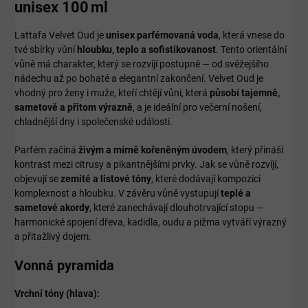
unisex 100 ml
Lattafa Velvet Oud je
unisex parfémovaná voda
, která vnese do
tvé sbírky vůní
hloubku, teplo a sofistikovanost
. Tento orientální
vůně má charakter, který se rozvíjí postupně — od svěžejšího
nádechu až po bohaté a elegantní zakončení. Velvet Oud je
vhodný pro ženy i muže, kteří chtějí vůni, která
působí tajemně,
sametově a přitom výrazně
, a je ideální pro večerní nošení,
chladnější dny i společenské události.
Parfém začíná
živým a mírně kořeněným úvodem
, který přináší
kontrast mezi citrusy a pikantnějšími prvky. Jak se vůně rozvíjí,
objevují se
zemité a listové tóny
, které dodávají kompozici
komplexnost a hloubku. V závěru vůně vystupují
teplé a
sametové akordy
, které zanechávají dlouhotrvající stopu —
harmonické spojení dřeva, kadidla, oudu a pižma vytváří výrazný
a přitažlivý dojem.
Vonná pyramida
Vrchní tóny (hlava):