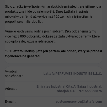
Sídlo značky je ve Spojených arabských emirátech, ale její jméno a
produkty znají lidé po celém světě. Dnes Lattafa inspiruje
milovníky parfémů už ve více než 120 zemích a jejím cílem je
propojit se s miliardou lidí.
Vůně je jejich vášní, rodina jejich srdcem. Díky oddanému týmu
více než 3 000 odborníků dokáže Lattafa vytvářet parfémy, které
spojují kvalitu, luxus a jedinečnost.
✨
S Lattafou nekupujete jen parfém, ale příběh, který se přenáší
z generace na generaci.
Výrobní
Lattafa PERFUMES INDUSTRIES L.L.C.
společnost
:
Emirates Industrial City, Al Sajaa Industrial,
Adresa
:
Sharjah, SAE +971565368875
E-mail
:
customerservice@lattafa.com