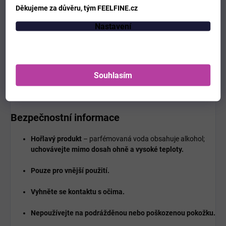
Děkujeme za důvěru, tým FEELFINE.cz
Vhodné pro:
večerní nošení, společenské události,
Nastavení
chladnější počasí
Charakter:
elegantní, tajemná, teplá a dlouhotrvající
Souhlasím
Velvet Oud kombinuje
kořeněnou a citrusovou svěžest s
bohatým srdcem a teplým základem
, což vytváří vůni, která
působí vyváženě,
sametově a zároveň přitažlivě
.
Bezpečnostní informace
Hořlavý produkt
– parfémovaná voda obsahuje alkohol;
uchovávejte mimo dosah ohně a vysoké teploty.
Pouze pro vnější použití.
Vyhněte se kontaktu s očima.
Nepoužívejte na podrážděnou nebo poškozenou pokožku.