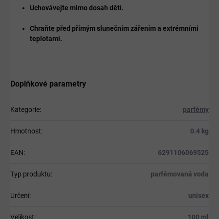
Uchovávejte mimo dosah dětí.
Chraňte před přímým slunečním zářením a extrémními
teplotami.
Doplňkové parametry
Kategorie
:
parfémy
Hmotnost
:
0.4 kg
EAN
:
6291106069525
Typ produktu
:
parfémovaná voda
Určení
:
unisex
Velikost
:
100 ml