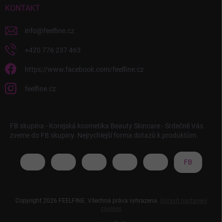
KONTAKT
info
@
feelfine.cz
+420 776 237 463
https://www.facebook.com/feelfine.cz
feelfine.cz
FB skupina - Korejská kosmetika Beauty Skincare - Srdečně Vás
zveme do FB skupiny. Nejrychlejší forma dotazů k produktům.
FB
Copyright 2026
FEELFINE
. Všechna práva vyhrazena.
Upravit nastavení
cookies