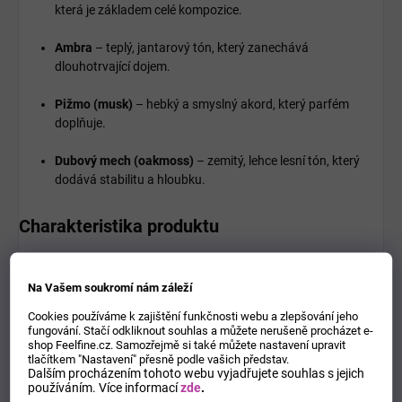
která je základem celé kompozice.
Ambra
– teplý, jantarový tón, který zanechává
dlouhotrvající dojem.
Pižmo (musk)
– hebký a smyslný akord, který parfém
doplňuje.
Dubový mech (oakmoss)
– zemitý, lehce lesní tón, který
dodává stabilitu a hloubku.
Charakteristika produktu
Typ:
parfémovaná voda (Eau de Parfum)
Na Vašem soukromí nám záleží
Určení:
unisex – vhodná pro ženy i muže
Cookies používáme k zajištění funkčnosti webu a zlepšování jeho
fungování. Stačí odkliknout souhlas a můžete nerušeně procházet e-
Objem:
100 ml
shop Feelfine.cz. Samozřejmě si také můžete nastavení upravit
tlačítkem "Nastavení" přesně podle vašich představ.
Dalším procházením tohoto webu vyjadřujete souhlas s jejich
Styl vůně:
orientálně‑dřevitá s pikantní a sametovou
používáním.
Více informací
zde
.
hloubkou