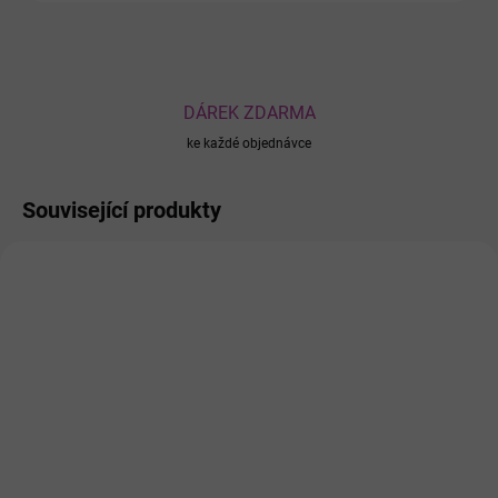
DÁREK ZDARMA
ke každé objednávce
Související produkty
1053
14421
SKLADEM
SKLADEM
Dárková sada z
Levandulová koupelová
Damašské růže M
sůl 100 g