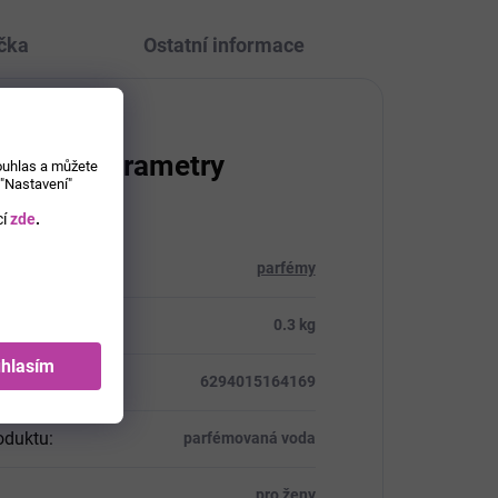
čka
Ostatní informace
lňkové parametry
souhlas a můžete
 "Nastavení"
í
zde
.
rie
:
parfémy
ost
:
0.3 kg
hlasím
6294015164169
oduktu
:
parfémovaná voda
pro ženy