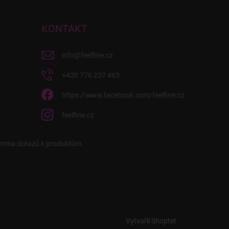
KONTAKT
info
@
feelfine.cz
+420 776 237 463
https://www.facebook.com/feelfine.cz
feelfine.cz
 forma dotazů k produktům.
Vytvořil Shoptet