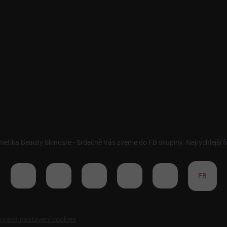
metika Beauty Skincare - Srdečně Vás zveme do FB skupiny. Nejrychlejší
FB
pravit nastavení cookies