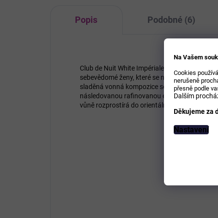
Popis
Podobné (6)
Na Vašem souk
Club de Nuit White Impériale od značky Armaf 
Cookies používá
sebevědomé ženy, které se nebojí ukázat svo
nerušeně prochá
sladěná vonná kompozice se otevírá tóny sladk
přesně podle va
následovanou rafinovanou esencí turecké růž
Dalším procház
vůně rozprostírá do orientálních a dřevitých tó
Děkujeme za d
Nastavení