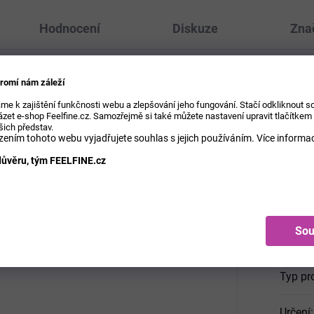
Hodnocení
Diskuze
Zna
romí nám záleží
je odvážná, svěží a elegantní vůně pro
Dop
me k zajištění funkčnosti webu a zlepšování jeho fungování. Stačí odkliknout 
u silnou a smyslnou stránku. Tato mimořádně
zet e-shop Feelfine.cz. Samozřejmě si také můžete nastavení upravit tlačítkem
ého liči a osvěžujícího bergamotu,
šich představ.
e a muškátovým oříškem v srdci. V závěru se
ením tohoto webu vyjadřujete souhlas s jejich používáním.
Více informac
nů s vůní cedru a vetiveru.
ůvěru, tým FEELFINE.cz
Katego
Hmotn
Sou
EAN
:
Typ pr
Určení
: